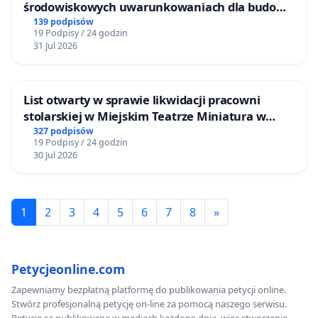
środowiskowych uwarunkowaniach dla budowy
zakładu wytwarzania biometanu „Krynki” w
139 podpisów
19 Podpisy / 24 godzin
Ostrowiu Południowym oraz ochrony
31 Jul 2026
mieszkańców i Puszczy Knyszyńskiej
List otwarty w sprawie likwidacji pracowni
stolarskiej w Miejskim Teatrze Miniatura w
Gdańsku
327 podpisów
19 Podpisy / 24 godzin
30 Jul 2026
1
2
3
4
5
6
7
8
»
Petycjeonline.com
Zapewniamy bezpłatną platformę do publikowania petycji online.
Stwórz profesjonalną petycję on-line za pomocą naszego serwisu.
Petycje są publikowane w mediach każdego dnia, więc stworzenie