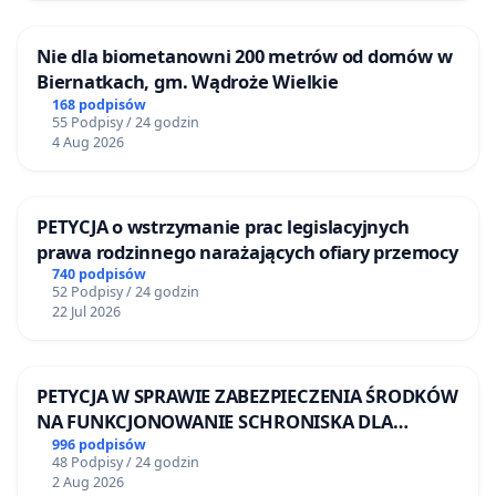
Nie dla biometanowni 200 metrów od domów w
Biernatkach, gm. Wądroże Wielkie
168 podpisów
55 Podpisy / 24 godzin
4 Aug 2026
PETYCJA o wstrzymanie prac legislacyjnych
prawa rodzinnego narażających ofiary przemocy
740 podpisów
52 Podpisy / 24 godzin
22 Jul 2026
PETYCJA W SPRAWIE ZABEZPIECZENIA ŚRODKÓW
NA FUNKCJONOWANIE SCHRONISKA DLA
BEZDOMNYCH ZWIERZĄT W SKARYSZEWIE
996 podpisów
48 Podpisy / 24 godzin
2 Aug 2026