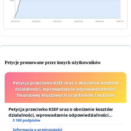
2 477
0
2025-03-18
2025-06-25
2025-10-02
2026-01-09
2026-04-18
2026-07-26
Petycje promowane przez innych użytkowników
Petycja przeciwko KSEF oraz o obniżenie kosztów
działalności, wprowadzenie odpowiedzialności
finansowej kluczowych urzędników i sędziów
Petycja przeciwko KSEF oraz o obniżenie kosztów
działalności, wprowadzenie odpowiedzialności
finansowej kluczowych urzędników i sędziów
3 169 podpisów
Informacja o przejrzystości