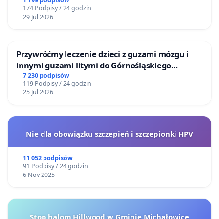
1 799 podpisów
174 Podpisy / 24 godzin
29 Jul 2026
Przywróćmy leczenie dzieci z guzami mózgu i
innymi guzami litymi do Górnośląskiego
Centrum Zdrowia Dziecka w Katowicach
7 230 podpisów
119 Podpisy / 24 godzin
25 Jul 2026
Nie dla obowiązku szczepień i szczepionki HPV
11 052 podpisów
91 Podpisy / 24 godzin
6 Nov 2025
Stop halom Hillwood w Gminie Michałowice