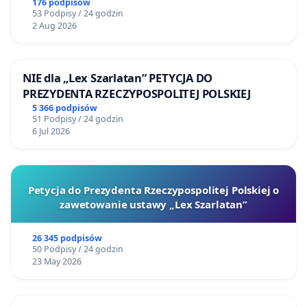
Żeromskiego w Otwocku
176 podpisów
53 Podpisy / 24 godzin
2 Aug 2026
NIE dla „Lex Szarlatan” PETYCJA DO
PREZYDENTA RZECZYPOSPOLITEJ POLSKIEJ
5 366 podpisów
51 Podpisy / 24 godzin
6 Jul 2026
Petycja do Prezydenta Rzeczypospolitej Polskiej o
zawetowanie ustawy „Lex Szarlatan”
26 345 podpisów
50 Podpisy / 24 godzin
23 May 2026