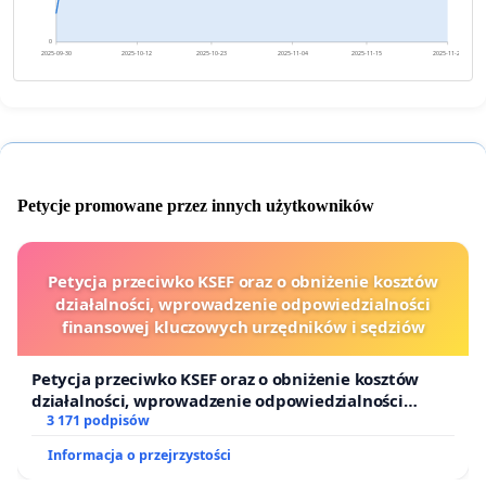
0
2025-09-30
2025-10-12
2025-10-23
2025-11-04
2025-11-15
2025-11-27
Petycje promowane przez innych użytkowników
Petycja przeciwko KSEF oraz o obniżenie kosztów
działalności, wprowadzenie odpowiedzialności
finansowej kluczowych urzędników i sędziów
Petycja przeciwko KSEF oraz o obniżenie kosztów
działalności, wprowadzenie odpowiedzialności
finansowej kluczowych urzędników i sędziów
3 171 podpisów
Informacja o przejrzystości