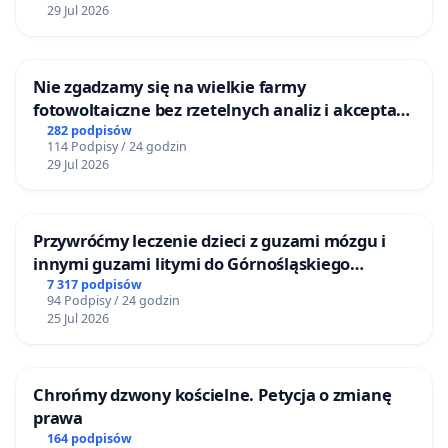
29 Jul 2026
Nie zgadzamy się na wielkie farmy
fotowoltaiczne bez rzetelnych analiz i akceptacji
mieszkańców
282 podpisów
114 Podpisy / 24 godzin
29 Jul 2026
Przywróćmy leczenie dzieci z guzami mózgu i
innymi guzami litymi do Górnośląskiego
Centrum Zdrowia Dziecka w Katowicach
7 317 podpisów
94 Podpisy / 24 godzin
25 Jul 2026
Chrońmy dzwony kościelne. Petycja o zmianę
prawa
164 podpisów