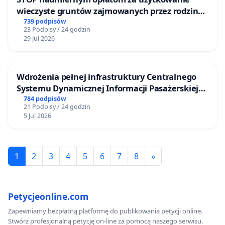
wieczyste gruntów zajmowanych przez rodzinne
ogrody działkowe.
739 podpisów
23 Podpisy / 24 godzin
29 Jul 2026
Wdrożenia pełnej infrastruktury Centralnego
Systemu Dynamicznej Informacji Pasażerskiej
(CSDiP) na stacji kolejowej w Łomży
784 podpisów
21 Podpisy / 24 godzin
5 Jul 2026
1
2
3
4
5
6
7
8
»
Petycjeonline.com
Zapewniamy bezpłatną platformę do publikowania petycji online.
Stwórz profesjonalną petycję on-line za pomocą naszego serwisu.