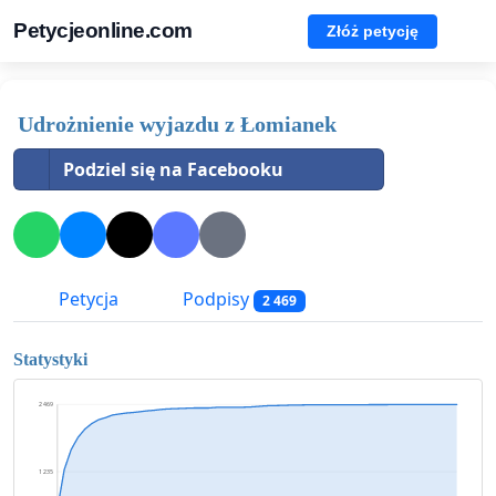
Petycjeonline.com
Złóż petycję
Udrożnienie wyjazdu z Łomianek
Podziel się na Facebooku
Petycja
Podpisy
2 469
Statystyki
2 469
1 235