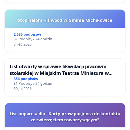
Stop halom Hillwood w Gminie Michałowice
2 535 podpisów
37 Podpisy / 24 godzin
3 Feb 2023
List otwarty w sprawie likwidacji pracowni
stolarskiej w Miejskim Teatrze Miniatura w
Gdańsku
356 podpisów
31 Podpisy / 24 godzin
30 Jul 2026
List poparcia dla "Karty praw pacjenta do kontaktu
ze zwierzęciem towarzyszącym"