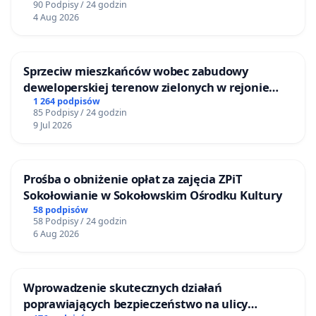
90 Podpisy / 24 godzin
4 Aug 2026
Sprzeciw mieszkańców wobec zabudowy
deweloperskiej terenow zielonych w rejonie
Bulwarów Straceńskich w Bielsku-Białej
1 264 podpisów
85 Podpisy / 24 godzin
9 Jul 2026
Prośba o obniżenie opłat za zajęcia ZPiT
Sokołowianie w Sokołowskim Ośrodku Kultury
58 podpisów
58 Podpisy / 24 godzin
6 Aug 2026
Wprowadzenie skutecznych działań
poprawiających bezpieczeństwo na ulicy