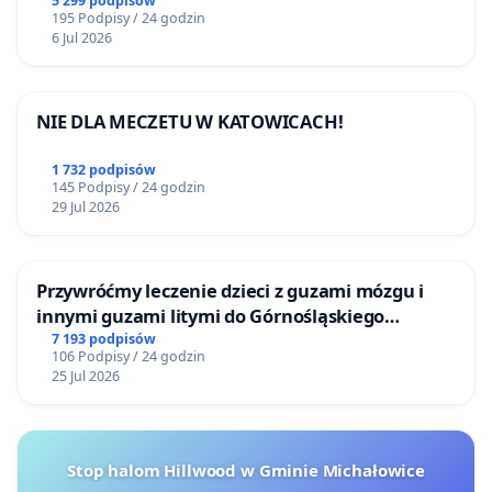
5 299 podpisów
195 Podpisy / 24 godzin
6 Jul 2026
NIE DLA MECZETU W KATOWICACH!
1 732 podpisów
145 Podpisy / 24 godzin
29 Jul 2026
Przywróćmy leczenie dzieci z guzami mózgu i
innymi guzami litymi do Górnośląskiego
Centrum Zdrowia Dziecka w Katowicach
7 193 podpisów
106 Podpisy / 24 godzin
25 Jul 2026
Stop halom Hillwood w Gminie Michałowice