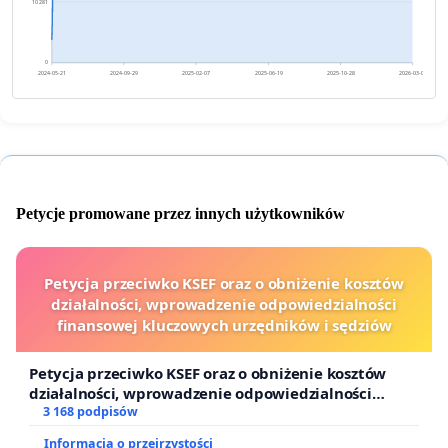
10 281
0
2024-05-21
2024-09-29
2025-02-07
2025-06-19
2025-10-28
2026-03-08
Petycje promowane przez innych użytkowników
Petycja przeciwko KSEF oraz o obniżenie kosztów
działalności, wprowadzenie odpowiedzialności
finansowej kluczowych urzędników i sędziów
Petycja przeciwko KSEF oraz o obniżenie kosztów
działalności, wprowadzenie odpowiedzialności
finansowej kluczowych urzędników i sędziów
3 168 podpisów
Informacja o przejrzystości