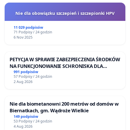
Nie dla obowiązku szczepień i szczepionki HPV
11 029 podpisów
71 Podpisy / 24 godzin
6 Nov 2025
PETYCJA W SPRAWIE ZABEZPIECZENIA ŚRODKÓW
NA FUNKCJONOWANIE SCHRONISKA DLA
BEZDOMNYCH ZWIERZĄT W SKARYSZEWIE
991 podpisów
57 Podpisy / 24 godzin
2 Aug 2026
Nie dla biometanowni 200 metrów od domów w
Biernatkach, gm. Wądroże Wielkie
149 podpisów
53 Podpisy / 24 godzin
4 Aug 2026