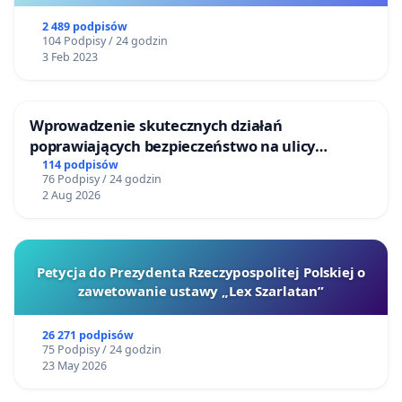
2 489 podpisów
104 Podpisy / 24 godzin
3 Feb 2023
Wprowadzenie skutecznych działań
poprawiających bezpieczeństwo na ulicy
Żeromskiego w Otwocku
114 podpisów
76 Podpisy / 24 godzin
2 Aug 2026
Petycja do Prezydenta Rzeczypospolitej Polskiej o
zawetowanie ustawy „Lex Szarlatan”
26 271 podpisów
75 Podpisy / 24 godzin
23 May 2026