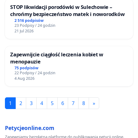
STOP likwidacji porodówki w Sulechowie –
chrońmy bezpieczeństwo matek i noworodków
2 516 podpisów
23 Podpisy / 24 godzin
21 Jul 2026
Zapewnijcie ciągłość leczenia kobiet w
menopauzie
75 podpisów
22 Podpisy / 24 godzin
4 Aug 2026
1
2
3
4
5
6
7
8
»
Petycjeonline.com
Zapewniamy bezpłatną platformę do publikowania petycji online.