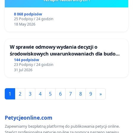
8 068 podpisów
25 Podpisy / 24 godzin
18 May 2026
W sprawie odmowy wydania decyzji o
środowiskowych uwarunkowaniach dla budowy
zakładu wytwarzania biometanu „Krynki” w
144 podpisów
23 Podpisy / 24 godzin
Ostrowiu Południowym oraz ochrony
31 Jul 2026
mieszkańców i Puszczy Knyszyńskiej
1
2
3
4
5
6
7
8
9
»
Petycjeonline.com
Zapewniamy bezpłatną platformę do publikowania petycji online.
Stwórz profesjonalną petycję on-line za pomocą naszego serwisu.