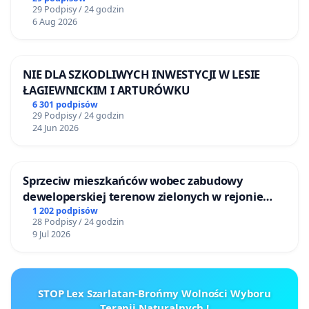
29 Podpisy / 24 godzin
6 Aug 2026
NIE DLA SZKODLIWYCH INWESTYCJI W LESIE
ŁAGIEWNICKIM I ARTURÓWKU
6 301 podpisów
29 Podpisy / 24 godzin
24 Jun 2026
Sprzeciw mieszkańców wobec zabudowy
deweloperskiej terenow zielonych w rejonie
Bulwarów Straceńskich w Bielsku-Białej
1 202 podpisów
28 Podpisy / 24 godzin
9 Jul 2026
STOP Lex Szarlatan-Brońmy Wolności Wyboru
Terapii Naturalnych !