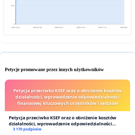
7 216
0
2022-10-22
2023-07-26
2024-04-27
2025-01-29
2025-11-01
2026-08-05
Petycje promowane przez innych użytkowników
Petycja przeciwko KSEF oraz o obniżenie kosztów
działalności, wprowadzenie odpowiedzialności
finansowej kluczowych urzędników i sędziów
Petycja przeciwko KSEF oraz o obniżenie kosztów
działalności, wprowadzenie odpowiedzialności
finansowej kluczowych urzędników i sędziów
3 170 podpisów