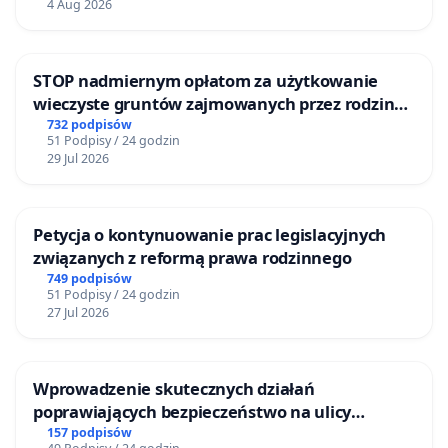
4 Aug 2026
STOP nadmiernym opłatom za użytkowanie
wieczyste gruntów zajmowanych przez rodzinne
ogrody działkowe.
732 podpisów
51 Podpisy / 24 godzin
29 Jul 2026
Petycja o kontynuowanie prac legislacyjnych
związanych z reformą prawa rodzinnego
749 podpisów
51 Podpisy / 24 godzin
27 Jul 2026
Wprowadzenie skutecznych działań
poprawiających bezpieczeństwo na ulicy
Żeromskiego w Otwocku
157 podpisów