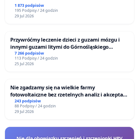
1 873 podpisów
195 Podpisy / 24 godzin
29 Jul 2026
Przywróćmy leczenie dzieci z guzami mózgu i
innymi guzami litymi do Górnośląskiego
Centrum Zdrowia Dziecka w Katowicach
7 266 podpisów
113 Podpisy / 24 godzin
25 Jul 2026
Nie zgadzamy się na wielkie farmy
fotowoltaiczne bez rzetelnych analiz i akceptacji
mieszkańców
243 podpisów
88 Podpisy / 24 godzin
29 Jul 2026
Nie dla obowiązku szczepień i szczepionki HPV