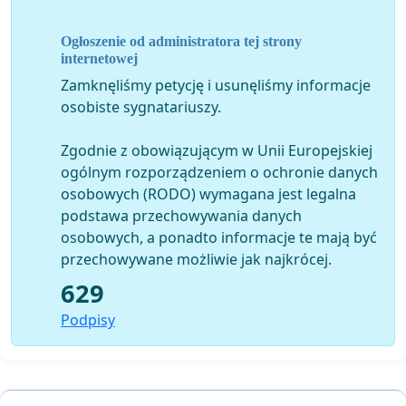
patologiczną motywację, a preteksty znajdowane są ad
hoc.
Ogłoszenie od administratora tej strony
internetowej
Zwracamy uwagę, że Park Narodowy po masakrze
Zamknęliśmy petycję i usunęliśmy informacje
zwierząt nigdy nie wróci już do swojej roli, gdyż trudno
osobiste sygnatariuszy.
przekonać ludzi do ochrony zwierząt, roślin i przyrody
w miejscu gdzie uprzywilejowana grupa miała
Zgodnie z obowiązującym w Unii Europejskiej
możliwość bezkarnego zabijania.
ogólnym rozporządzeniem o ochronie danych
W kolejności możemy spodziewać się odstrzału ptaków
osobowych (RODO) wymagana jest legalna
(choroba papuzia i grypa azjatycka oraz zagrożenie
podstawa przechowywania danych
hodowców drobiu), odstrzału lisów (możliwa
osobowych, a ponadto informacje te mają być
wścieklizna i zagrożenie hodowców zwierząt
przechowywane możliwie jak najkrócej.
futerkowych).
629
Już upokorzono Polaków możliwością kar za zakłócanie
Podpisy
myśliwskich rozrywek, obecnie sięga się po Parki
Narodowe a na to nie ma naszej zgody!
Mówimy zdecydowane - dosyć! Deklarujemy wolę