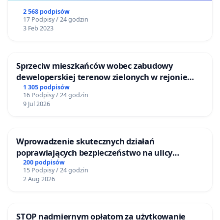
2 568 podpisów
17 Podpisy / 24 godzin
3 Feb 2023
Sprzeciw mieszkańców wobec zabudowy
deweloperskiej terenow zielonych w rejonie
Bulwarów Straceńskich w Bielsku-Białej
1 305 podpisów
16 Podpisy / 24 godzin
9 Jul 2026
Wprowadzenie skutecznych działań
poprawiających bezpieczeństwo na ulicy
Żeromskiego w Otwocku
200 podpisów
15 Podpisy / 24 godzin
2 Aug 2026
STOP nadmiernym opłatom za użytkowanie