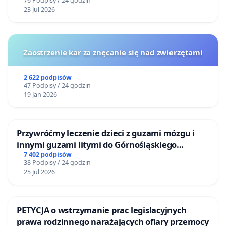
76 Podpisy / 24 godzin
23 Jul 2026
Zaostrzenie kar za znęcanie się nad zwierzętami
2 622 podpisów
47 Podpisy / 24 godzin
19 Jan 2026
Przywróćmy leczenie dzieci z guzami mózgu i
innymi guzami litymi do Górnośląskiego
Centrum Zdrowia Dziecka w Katowicach
7 402 podpisów
38 Podpisy / 24 godzin
25 Jul 2026
PETYCJA o wstrzymanie prac legislacyjnych
prawa rodzinnego narażających ofiary przemocy