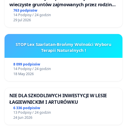
wieczyste gruntów zajmowanych przez rodzinne
ogrody działkowe.
763 podpisów
14 Podpisy / 24 godzin
29 Jul 2026
STOP Lex Szarlatan-Brońmy Wolności Wyboru
Terapii Naturalnych !
8 099 podpisów
14 Podpisy / 24 godzin
18 May 2026
NIE DLA SZKODLIWYCH INWESTYCJI W LESIE
ŁAGIEWNICKIM I ARTURÓWKU
6 336 podpisów
13 Podpisy / 24 godzin
24 Jun 2026