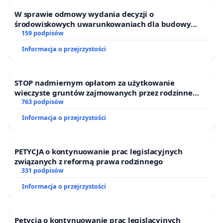
Hanna Ostoja
W sprawie odmowy wydania decyzji o
Jerzy Ostoja
środowiskowych uwarunkowaniach dla budowy
zakładu wytwarzania biometanu „Krynki” w
159 podpisów
Stefania Nowak
Ostrowiu Południowym oraz ochrony mieszkańców i
Informacja o przejrzystości
Puszczy Knyszyńskiej
STOP nadmiernym opłatom za użytkowanie
wieczyste gruntów zajmowanych przez rodzinne
ogrody działkowe.
763 podpisów
Informacja o przejrzystości
PETYCJA o kontynuowanie prac legislacyjnych
związanych z reformą prawa rodzinnego
331 podpisów
Informacja o przejrzystości
Petycja o kontynuowanie prac legislacyjnych