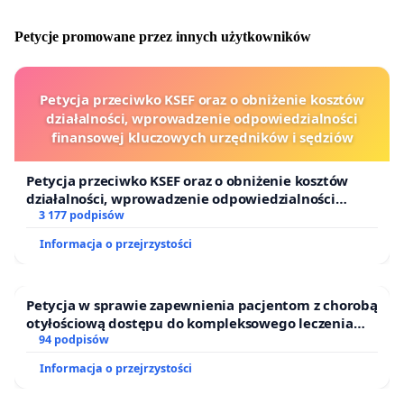
walki o WPN aż do wycofania chybionych ustaleń i
zapewnienia, że nie staną się one motywem
Petycje promowane przez innych użytkowników
powtórnych, patologicznych działań w przyszłości.
Mieszkańcy Puszczykowa i goście WPN:
Petycja przeciwko KSEF oraz o obniżenie kosztów
działalności, wprowadzenie odpowiedzialności
Grażyna Ciesielska
finansowej kluczowych urzędników i sędziów
Ewa Łobocka
Petycja przeciwko KSEF oraz o obniżenie kosztów
Joanna Samsel
działalności, wprowadzenie odpowiedzialności
finansowej kluczowych urzędników i sędziów
3 177 podpisów
Marek Morzyński
Informacja o przejrzystości
Jerzy Ciesielski
Iwona Janicka
Petycja w sprawie zapewnienia pacjentom z chorobą
otyłościową dostępu do kompleksowego leczenia
Leszek Pobojewski
oraz programów profilaktycznych.
94 podpisów
Informacja o przejrzystości
Małgorzata Heydel - Pobojewska