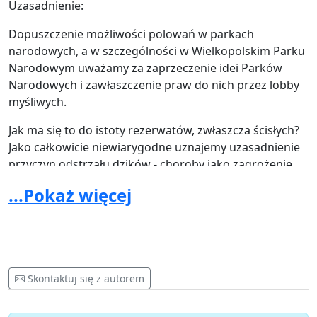
Uzasadnienie:
Dopuszczenie możliwości polowań w parkach
narodowych, a w szczególności w Wielkopolskim Parku
Narodowym uważamy za zaprzeczenie idei Parków
Narodowych i zawłaszczenie praw do nich przez lobby
myśliwych.
Jak ma się to do istoty rezerwatów, zwłaszcza ścisłych?
Jako całkowicie niewiarygodne uznajemy uzasadnienie
przyczyn odstrzału dzików - choroby jako zagrożenie
dla interesów gospodarczych.
...Pokaż więcej
O słabej wiarygodności tej argumentacji świadczy,
wymieniana w jednym zdaniu z odstrzałem dzików,
chęć polowań na jelenie i inną zwierzynę.
Jesteśmy przekonani, że liczne akcje myśliwych, typu
Skontaktuj się z autorem
„odstrzał dzików”, „odstrzał jeleni” „odstrzał łosi”,
„odstrzał żubrów”, „odstrzał wilków” mają tą samą,