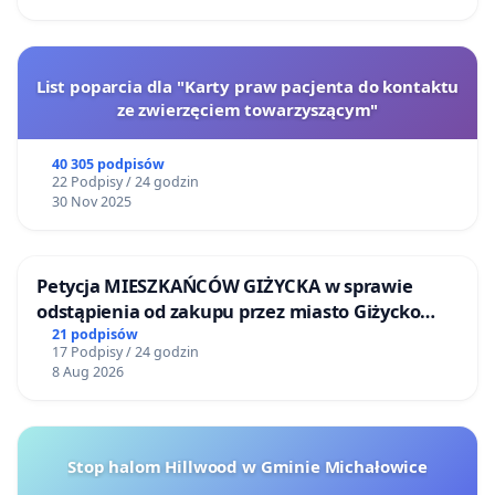
List poparcia dla "Karty praw pacjenta do kontaktu
ze zwierzęciem towarzyszącym"
40 305 podpisów
22 Podpisy / 24 godzin
30 Nov 2025
Petycja MIESZKAŃCÓW GIŻYCKA w sprawie
odstąpienia od zakupu przez miasto Giżycko
nieruchomości położonej nad jeziorem Niegocin
21 podpisów
17 Podpisy / 24 godzin
8 Aug 2026
Stop halom Hillwood w Gminie Michałowice