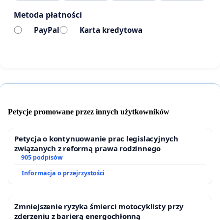
rekrutacji nie szanuje człowieka, to nie jest to rynek
Metoda płatności
pracy, lecz cyfrowy wyzysk czasu.
PayPal
Karta kredytowa
AKTUALIZACJA: Głosy doświadczonych specjalistów
Otrzymuję już pierwsze sygnały od osób z
Petycje promowane przez innych użytkowników
ogromnym stażem zawodowym, które popierają tę
petycję. Pani Irena, matematyczka z ponad 30-
Petycja o kontynuowanie prac legislacyjnych
letnim stażem, pisze wprost: „Około 30% ogłoszeń
związanych z reformą prawa rodzinnego
to darmowa reklama firmy, a nie oferta o pracę”.
905 podpisów
Pani Irena walczyła z dyskryminacją na rynku pracy
Informacja o przejrzystości
nawet na drodze prokuratorskiej.
Zmniejszenie ryzyka śmierci motocyklisty przy
To dowodzi, że profesjonalny ghosting i
zderzeniu z barierą energochłonną