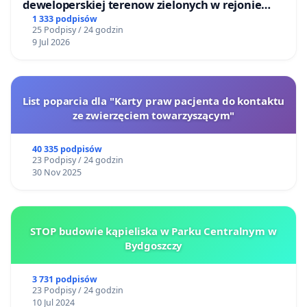
deweloperskiej terenow zielonych w rejonie
Bulwarów Straceńskich w Bielsku-Białej
1 333 podpisów
25 Podpisy / 24 godzin
9 Jul 2026
List poparcia dla "Karty praw pacjenta do kontaktu
ze zwierzęciem towarzyszącym"
40 335 podpisów
23 Podpisy / 24 godzin
30 Nov 2025
STOP budowie kąpieliska w Parku Centralnym w
Bydgoszczy
3 731 podpisów
23 Podpisy / 24 godzin
10 Jul 2024