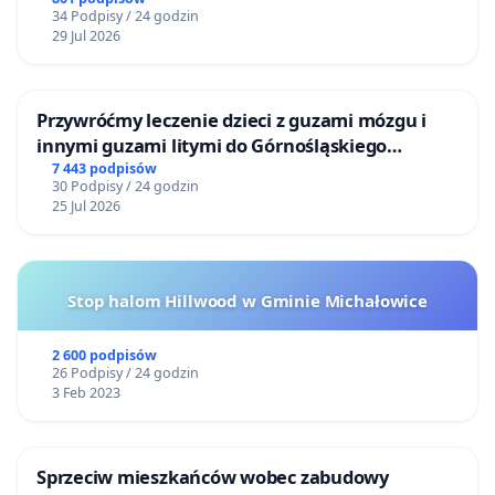
ogrody działkowe.
34 Podpisy / 24 godzin
29 Jul 2026
Przywróćmy leczenie dzieci z guzami mózgu i
innymi guzami litymi do Górnośląskiego
Centrum Zdrowia Dziecka w Katowicach
7 443 podpisów
30 Podpisy / 24 godzin
25 Jul 2026
Stop halom Hillwood w Gminie Michałowice
2 600 podpisów
26 Podpisy / 24 godzin
3 Feb 2023
Sprzeciw mieszkańców wobec zabudowy