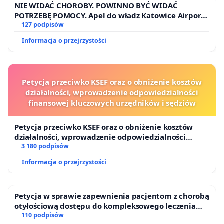
NIE WIDAĆ CHOROBY. POWINNO BYĆ WIDAĆ
POTRZEBĘ POMOCY. Apel do władz Katowice Airport
o przystąpienie do programu HIDDEN DISABILITIES
127 podpisów
SUNFLOWER – SŁONECZNIK – UKRYTE
Informacja o przejrzystości
NIEPEŁNOSPRAWNOŚCI
Petycja przeciwko KSEF oraz o obniżenie kosztów
działalności, wprowadzenie odpowiedzialności
finansowej kluczowych urzędników i sędziów
Petycja przeciwko KSEF oraz o obniżenie kosztów
działalności, wprowadzenie odpowiedzialności
finansowej kluczowych urzędników i sędziów
3 180 podpisów
Informacja o przejrzystości
Petycja w sprawie zapewnienia pacjentom z chorobą
otyłościową dostępu do kompleksowego leczenia
oraz programów profilaktycznych.
110 podpisów