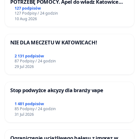
POTRZEBĘ POMOCY. Apel do władz Katowice
Airport o przystąpienie do programu HIDDEN
127 podpisów
127 Podpisy / 24 godzin
DISABILITIES SUNFLOWER – SŁONECZNIK –
10 Aug 2026
UKRYTE NIEPEŁNOSPRAWNOŚCI
NIE DLA MECZETU W KATOWICACH!
2 131 podpisów
87 Podpisy / 24 godzin
29 Jul 2026
Stop podwyżce akcyzy dla branży vape
1 481 podpisów
85 Podpisy / 24 godzin
31 Jul 2026
Ograniczenie uciążliwego hałasu z imprez w