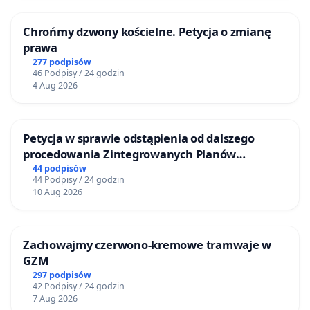
Chrońmy dzwony kościelne. Petycja o zmianę
prawa
277 podpisów
46 Podpisy / 24 godzin
4 Aug 2026
Petycja w sprawie odstąpienia od dalszego
procedowania Zintegrowanych Planów
Inwestycyjnych „Myślenice – Barnasiówka” oraz
44 podpisów
44 Podpisy / 24 godzin
„Myślenice – Bukówka”
10 Aug 2026
Zachowajmy czerwono-kremowe tramwaje w
GZM
297 podpisów
42 Podpisy / 24 godzin
7 Aug 2026