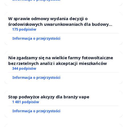
W sprawie odmowy wydania decyzji o
środowiskowych uwarunkowaniach dla budowy
zakładu wytwarzania biometanu „Krynki” w
175 podpisów
Ostrowiu Południowym oraz ochrony mieszkańców i
Informacja o przejrzystości
Puszczy Knyszyńskiej
Nie zgadzamy się na wielkie farmy fotowoltaiczne
bez rzetelnych analiz i akceptacji mieszkańców
344 podpisów
Informacja o przejrzystości
Stop podwyżce akcyzy dla branży vape
1 481 podpisów
Informacja o przejrzystości