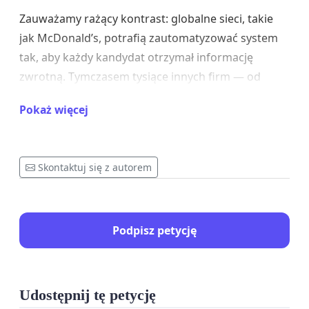
Zauważamy rażący kontrast: globalne sieci, takie
jak McDonald’s, potrafią zautomatyzować system
tak, aby każdy kandydat otrzymał informację
zwrotną. Tymczasem tysiące innych firm — od
agencji ochrony po wielkie korporacje — ignorują
Pokaż więcej
ludzi tygodniami.
Nasze żądania:
Skontaktuj się z autorem
Prawny obowiązek udzielenia odpowiedzi:
Żądamy wprowadzenia przepisów
zmuszających pracodawców do wysłania
Podpisz petycję
automatycznego powiadomienia o
zakończeniu rekrutacji lub odrzuceniu
kandydatury w terminie do 14 dni od złożenia
aplikacji.
Udostępnij tę petycję