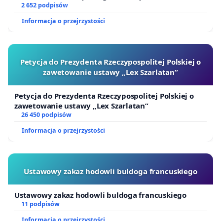
lekceważenie kandydatów to nie tylko problem
2 652 podpisów
osób młodych, ale systemowa choroba polskiego
Informacja o przejrzystości
rynku pracy, która uderza w najlepszych ekspertów.
Nie możemy pozwolić na marnowanie czasu i
godności tysięcy ludzi.
Petycja do Prezydenta Rzeczypospolitej Polskiej o
zawetowanie ustawy „Lex Szarlatan”
Petycja do Prezydenta Rzeczypospolitej Polskiej o
zawetowanie ustawy „Lex Szarlatan”
26 450 podpisów
Informacja o przejrzystości
Ustawowy zakaz hodowli buldoga francuskiego
Ustawowy zakaz hodowli buldoga francuskiego
11 podpisów
Informacja o przejrzystości