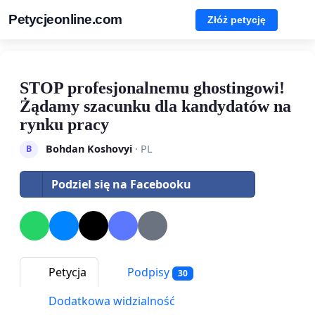
Petycjeonline.com
Złóż petycję
STOP profesjonalnemu ghostingowi!
Żądamy szacunku dla kandydatów na
rynku pracy
Bohdan Koshovyi
· PL
B
Podziel się na Facebooku
Petycja
Podpisy
30
Dodatkowa widzialność