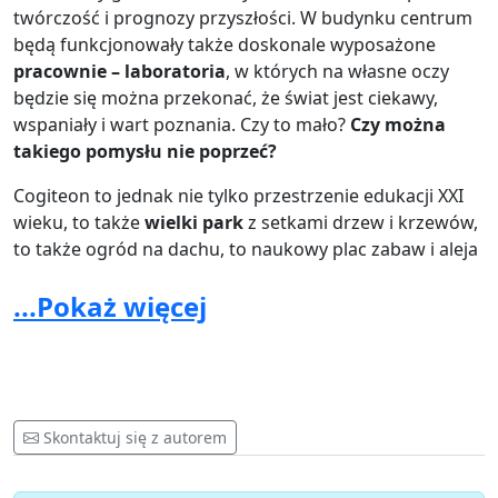
twórczość i prognozy przyszłości. W budynku centrum
będą funkcjonowały także doskonale wyposażone
pracownie – laboratoria
, w których na własne oczy
będzie się można przekonać, że świat jest ciekawy,
wspaniały i wart poznania. Czy to mało?
Czy można
takiego pomysłu nie poprzeć?
Cogiteon to jednak nie tylko przestrzenie edukacji XXI
wieku, to także
wielki park
z setkami drzew i krzewów,
to także ogród na dachu, to naukowy plac zabaw i aleja
odkrywców. To wielki teren relaksu, spacerów i
...Pokaż więcej
piknikowania, wpisujący się w charakter dawnego
lotniska i jego okolic.
Teren otwarty (nieogrodzony),
bezpłatnie dostępny dla wszystkich
, szczególnie dla
mieszkańców sąsiednich osiedli.
Czy taka kompleksowa, nowoczesna i ze wszech miar
Skontaktuj się z autorem
potrzebna inicjatywa wymaga jeszcze dodatkowego
poparcia? Czy miejsce, który służyć ma wspieraniu