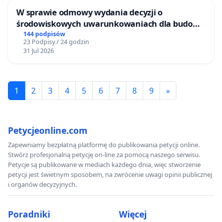
W sprawie odmowy wydania decyzji o
środowiskowych uwarunkowaniach dla budowy
zakładu wytwarzania biometanu „Krynki” w
144 podpisów
23 Podpisy / 24 godzin
Ostrowiu Południowym oraz ochrony
31 Jul 2026
mieszkańców i Puszczy Knyszyńskiej
1
2
3
4
5
6
7
8
9
»
Petycjeonline.com
Zapewniamy bezpłatną platformę do publikowania petycji online.
Stwórz profesjonalną petycję on-line za pomocą naszego serwisu.
Petycje są publikowane w mediach każdego dnia, więc stworzenie
petycji jest świetnym sposobem, na zwrócenie uwagi opinii publicznej
i organów decyzyjnych.
Poradniki
Więcej