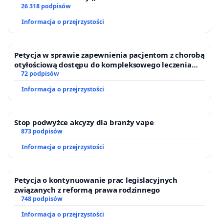
26 318 podpisów
Informacja o przejrzystości
Petycja w sprawie zapewnienia pacjentom z chorobą
otyłościową dostępu do kompleksowego leczenia
oraz programów profilaktycznych.
72 podpisów
----------------------
Informacja o przejrzystości
Więcej o Cogiteonie i bieżących problemach:
https://cogiteon.pl/cogiteon/faq/
https://krakow.tvp.pl/49611301/zaskakujaca-decyzja
Stop podwyżce akcyzy dla branży vape
873 podpisów
Informacja o przejrzystości
Petycja o kontynuowanie prac legislacyjnych
związanych z reformą prawa rodzinnego
748 podpisów
Informacja o przejrzystości