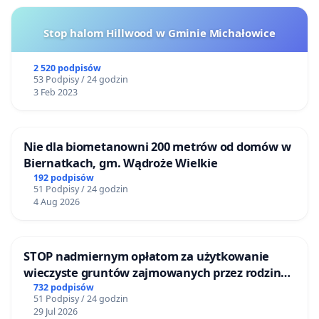
Stop halom Hillwood w Gminie Michałowice
2 520 podpisów
53 Podpisy / 24 godzin
3 Feb 2023
Nie dla biometanowni 200 metrów od domów w
Biernatkach, gm. Wądroże Wielkie
192 podpisów
51 Podpisy / 24 godzin
4 Aug 2026
STOP nadmiernym opłatom za użytkowanie
wieczyste gruntów zajmowanych przez rodzinne
ogrody działkowe.
732 podpisów
51 Podpisy / 24 godzin
29 Jul 2026