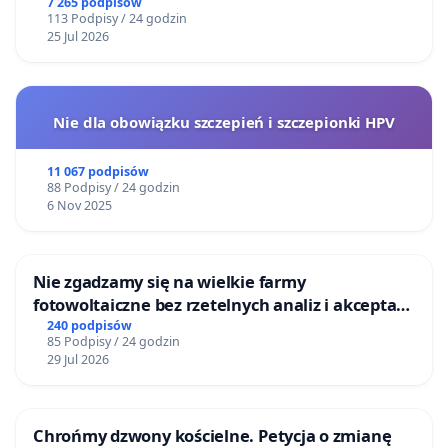
Centrum Zdrowia Dziecka w Katowicach
7 265 podpisów
113 Podpisy / 24 godzin
25 Jul 2026
Nie dla obowiązku szczepień i szczepionki HPV
11 067 podpisów
88 Podpisy / 24 godzin
6 Nov 2025
Nie zgadzamy się na wielkie farmy
fotowoltaiczne bez rzetelnych analiz i akceptacji
mieszkańców
240 podpisów
85 Podpisy / 24 godzin
29 Jul 2026
Chrońmy dzwony kościelne. Petycja o zmianę