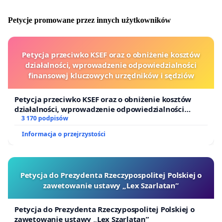
pytania retoryczne. Wiadomo, że NIE.
Dlatego też my, podpisani pod tym apelem,
Petycje promowane przez innych użytkowników
wyrażamy nasze wsparcie dla kontynuacji prac wg
wcześniej założonych planów.
Apelujemy o
Petycja przeciwko KSEF oraz o obniżenie kosztów
poszukanie takich rozwiązań, by centrum nauki mogło
działalności, wprowadzenie odpowiedzialności
powstać tam, gdzie przez lata planowano jego
finansowej kluczowych urzędników i sędziów
stworzenie, przy wykorzystaniu środków finansowych
pozyskanych z Unii Europejskiej i w założonym
Petycja przeciwko KSEF oraz o obniżenie kosztów
wcześniej terminie otwarcia. To należy się mieszkańcom
działalności, wprowadzenie odpowiedzialności
Krakowa i Małopolski.
finansowej kluczowych urzędników i sędziów
3 170 podpisów
Informacja o przejrzystości
Petycja do Prezydenta Rzeczypospolitej Polskiej o
zawetowanie ustawy „Lex Szarlatan”
Petycja do Prezydenta Rzeczypospolitej Polskiej o
zawetowanie ustawy „Lex Szarlatan”