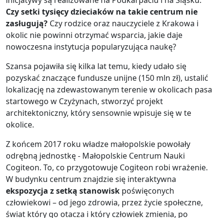
inicjatywy są realizowane na Podkarpaciu i na Śląsku.
Czy setki tysięcy dzieciaków na takie centrum nie
zasługują?
Czy rodzice oraz nauczyciele z Krakowa i
okolic nie powinni otrzymać wsparcia, jakie daje
nowoczesna instytucja popularyzująca naukę?
Szansa pojawiła się kilka lat temu, kiedy udało się
pozyskać znaczące fundusze unijne (150 mln zł), ustalić
lokalizację na zdewastowanym terenie w okolicach pasa
startowego w Czyżynach, stworzyć projekt
architektoniczny, który sensownie wpisuje się w te
okolice.
Z końcem 2017 roku władze małopolskie powołały
odrębną jednostkę - Małopolskie Centrum Nauki
Cogiteon. To, co przygotowuje Cogiteon robi wrażenie.
W budynku centrum znajdzie się interaktywna
ekspozycja z setką stanowisk
poświęconych
człowiekowi – od jego zdrowia, przez życie społeczne,
świat który go otacza i który człowiek zmienia, po