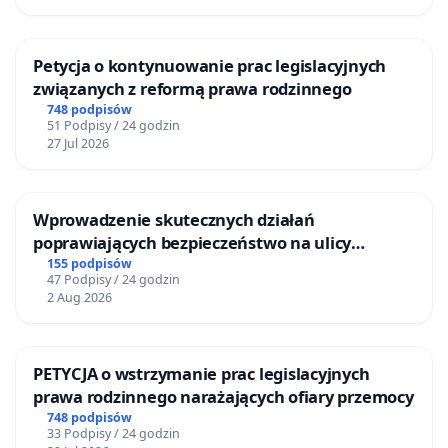
Petycja o kontynuowanie prac legislacyjnych
związanych z reformą prawa rodzinnego
748 podpisów
51 Podpisy / 24 godzin
27 Jul 2026
Wprowadzenie skutecznych działań
poprawiających bezpieczeństwo na ulicy
Żeromskiego w Otwocku
155 podpisów
47 Podpisy / 24 godzin
2 Aug 2026
PETYCJA o wstrzymanie prac legislacyjnych
prawa rodzinnego narażających ofiary przemocy
748 podpisów
33 Podpisy / 24 godzin