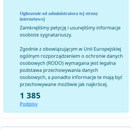
rozwoju, myślenia, poznawania świata i jego
rozumienia, miejsce kształcące świadomych i mądrych
Ogłoszenie od administratora tej strony
obywateli
może nie powstać
?
internetowej
Zamknęliśmy petycję i usunęliśmy informacje
Może☹ - gdyż decyzją Wojewódzkiej Małopolskiej
osobiste sygnatariuszy.
Konserwator Zabytków z końcem sierpnia rozpoczęto
procedurę wpisania „krajobrazu kulturowego pola
Zgodnie z obowiązującym w Unii Europejskiej
wzlotów po zachodniej części pasa startowego
ogólnym rozporządzeniem o ochronie danych
dawnego lotniska”, czyli terenów, gdzie stworzony ma
osobowych (RODO) wymagana jest legalna
być Cogiteon, do rejestru zabytków. Oznacza to
podstawa przechowywania danych
wstrzymanie wszelkich prac
(przetarg na budowę już
osobowych, a ponadto informacje te mają być
trwa), a w konsekwencji stratę unijnych dotacji,
przechowywane możliwie jak najkrócej.
zaprzepaszczenie planów i koniec marzeń o naszym,
krakowskim i małopolskim centrum nauki.
1 385
W obecnej rzeczywistości niemożliwym jest rozpoczęcie
Podpisy
planowania tej inwestycji w innej lokalizacji. Czy byłyby
na to pieniądze? Czy dałoby się to załatwić na tyle
szybko by centrum powstało wkrótce – za 2-3 lata? To