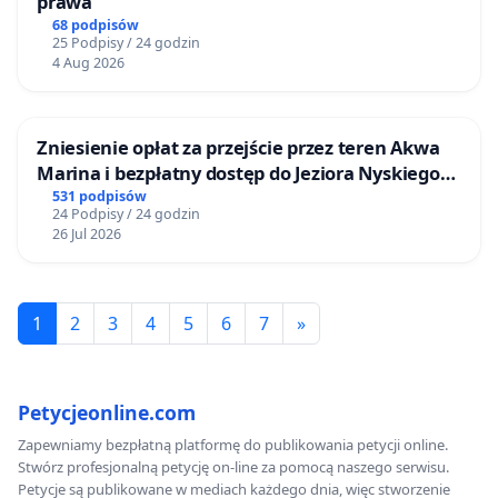
prawa
68 podpisów
25 Podpisy / 24 godzin
4 Aug 2026
Zniesienie opłat za przejście przez teren Akwa
Marina i bezpłatny dostęp do Jeziora Nyskiego
dla mieszkańców Gminy Nysa
531 podpisów
24 Podpisy / 24 godzin
26 Jul 2026
1
2
3
4
5
6
7
»
Petycjeonline.com
Zapewniamy bezpłatną platformę do publikowania petycji online.
Stwórz profesjonalną petycję on-line za pomocą naszego serwisu.
Petycje są publikowane w mediach każdego dnia, więc stworzenie