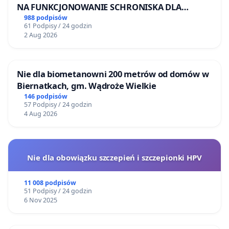
NA FUNKCJONOWANIE SCHRONISKA DLA
BEZDOMNYCH ZWIERZĄT W SKARYSZEWIE
988 podpisów
61 Podpisy / 24 godzin
2 Aug 2026
Nie dla biometanowni 200 metrów od domów w
Biernatkach, gm. Wądroże Wielkie
146 podpisów
57 Podpisy / 24 godzin
4 Aug 2026
Nie dla obowiązku szczepień i szczepionki HPV
11 008 podpisów
51 Podpisy / 24 godzin
6 Nov 2025