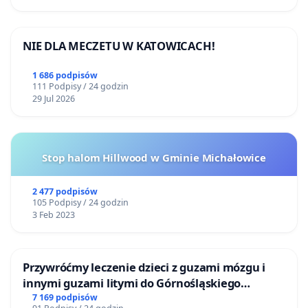
NIE DLA MECZETU W KATOWICACH!
1 686 podpisów
111 Podpisy / 24 godzin
29 Jul 2026
Stop halom Hillwood w Gminie Michałowice
2 477 podpisów
105 Podpisy / 24 godzin
3 Feb 2023
Przywróćmy leczenie dzieci z guzami mózgu i
innymi guzami litymi do Górnośląskiego
Centrum Zdrowia Dziecka w Katowicach
7 169 podpisów