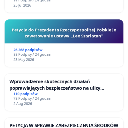
91 Podpisy / 24 godzin
25 Jul 2026
Petycja do Prezydenta Rzeczypospolitej Polskiej o
zawetowanie ustawy „Lex Szarlatan”
26 268 podpisów
88 Podpisy / 24 godzin
23 May 2026
Wprowadzenie skutecznych działań
poprawiających bezpieczeństwo na ulicy
Żeromskiego w Otwocku
110 podpisów
78 Podpisy / 24 godzin
2 Aug 2026
PETYCJA W SPRAWIE ZABEZPIECZENIA ŚRODKÓW