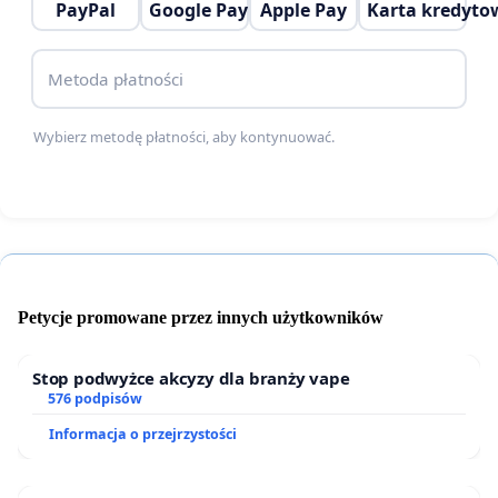
PayPal
Google Pay
Apple Pay
Karta kredyto
rozwoju dla całej Polski - powstała fabryka Izery.
Metoda płatności
Wybierz metodę płatności, aby kontynuować.
Petycje promowane przez innych użytkowników
Stop podwyżce akcyzy dla branży vape
576 podpisów
Informacja o przejrzystości