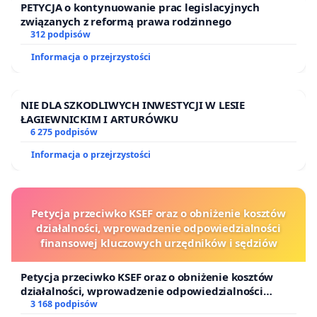
PETYCJA o kontynuowanie prac legislacyjnych
związanych z reformą prawa rodzinnego
312 podpisów
Informacja o przejrzystości
NIE DLA SZKODLIWYCH INWESTYCJI W LESIE
ŁAGIEWNICKIM I ARTURÓWKU
6 275 podpisów
Informacja o przejrzystości
Petycja przeciwko KSEF oraz o obniżenie kosztów
działalności, wprowadzenie odpowiedzialności
finansowej kluczowych urzędników i sędziów
Petycja przeciwko KSEF oraz o obniżenie kosztów
działalności, wprowadzenie odpowiedzialności
finansowej kluczowych urzędników i sędziów
3 168 podpisów