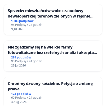
Sprzeciw mieszkańców wobec zabudowy
deweloperskiej terenow zielonych w rejonie
Bulwarów Straceńskich w Bielsku-Białej
1 283 podpisów
98 Podpisy / 24 godzin
9 Jul 2026
Nie zgadzamy się na wielkie farmy
fotowoltaiczne bez rzetelnych analiz i akceptacji
mieszkańców
289 podpisów
90 Podpisy / 24 godzin
29 Jul 2026
Chrońmy dzwony kościelne. Petycja o zmianę
prawa
173 podpisów
60 Podpisy / 24 godzin
4 Aug 2026