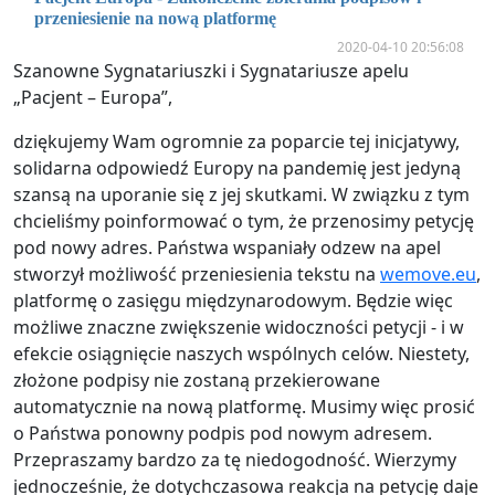
przeniesienie na nową platformę
2020-04-10 20:56:08
Szanowne Sygnatariuszki i Sygnatariusze apelu
„Pacjent – Europa”,
dziękujemy Wam ogromnie za poparcie tej inicjatywy,
solidarna odpowiedź Europy na pandemię jest jedyną
szansą na uporanie się z jej skutkami. W związku z tym
chcieliśmy poinformować o tym, że przenosimy petycję
pod nowy adres. Państwa wspaniały odzew na apel
stworzył możliwość przeniesienia tekstu na
wemove.eu
,
platformę o zasięgu międzynarodowym. Będzie więc
możliwe znaczne zwiększenie widoczności petycji - i w
efekcie osiągnięcie naszych wspólnych celów. Niestety,
złożone podpisy nie zostaną przekierowane
automatycznie na nową platformę. Musimy więc prosić
o Państwa ponowny podpis pod nowym adresem.
Przepraszamy bardzo za tę niedogodność. Wierzymy
jednocześnie, że dotychczasowa reakcja na petycję daje