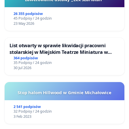
26 355 podpisów
45 Podpisy / 24 godzin
23 May 2026
List otwarty w sprawie likwidacji pracowni
stolarskiej w Miejskim Teatrze Miniatura w
Gdańsku
364 podpisów
35 Podpisy / 24 godzin
30 Jul 2026
Stop halom Hillwood w Gminie Michałowice
2 541 podpisów
32 Podpisy / 24 godzin
3 Feb 2023