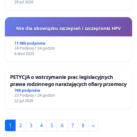
29 Jul 2026
Nie dla obowiązku szczepień i szczepionki HPV
11 080 podpisów
24 Podpisy / 24 godzin
6 Nov 2025
PETYCJA o wstrzymanie prac legislacyjnych
prawa rodzinnego narażających ofiary przemocy
768 podpisów
23 Podpisy / 24 godzin
22 Jul 2026
1
2
3
4
5
6
7
8
»