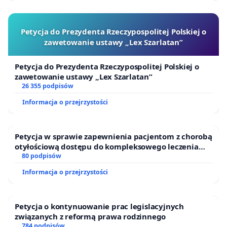
Petycja do Prezydenta Rzeczypospolitej Polskiej o
zawetowanie ustawy „Lex Szarlatan”
Petycja do Prezydenta Rzeczypospolitej Polskiej o
zawetowanie ustawy „Lex Szarlatan”
26 355 podpisów
Informacja o przejrzystości
Petycja w sprawie zapewnienia pacjentom z chorobą
otyłościową dostępu do kompleksowego leczenia
oraz programów profilaktycznych.
80 podpisów
Informacja o przejrzystości
Petycja o kontynuowanie prac legislacyjnych
związanych z reformą prawa rodzinnego
784 podpisów