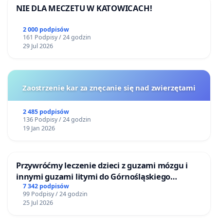
NIE DLA MECZETU W KATOWICACH!
2 000 podpisów
161 Podpisy / 24 godzin
29 Jul 2026
Zaostrzenie kar za znęcanie się nad zwierzętami
2 485 podpisów
136 Podpisy / 24 godzin
19 Jan 2026
Przywróćmy leczenie dzieci z guzami mózgu i
innymi guzami litymi do Górnośląskiego
Centrum Zdrowia Dziecka w Katowicach
7 342 podpisów
99 Podpisy / 24 godzin
25 Jul 2026