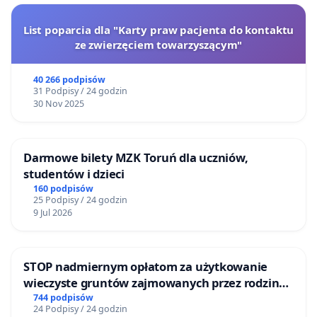
List poparcia dla "Karty praw pacjenta do kontaktu
ze zwierzęciem towarzyszącym"
40 266 podpisów
31 Podpisy / 24 godzin
30 Nov 2025
Darmowe bilety MZK Toruń dla uczniów,
studentów i dzieci
160 podpisów
25 Podpisy / 24 godzin
9 Jul 2026
STOP nadmiernym opłatom za użytkowanie
wieczyste gruntów zajmowanych przez rodzinne
ogrody działkowe.
744 podpisów
24 Podpisy / 24 godzin