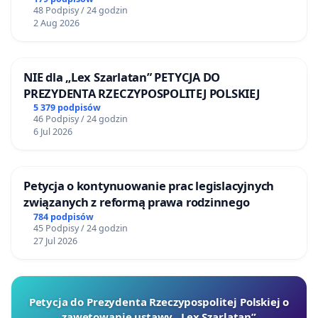
Żeromskiego w Otwocku
48 Podpisy / 24 godzin
2 Aug 2026
NIE dla „Lex Szarlatan” PETYCJA DO
PREZYDENTA RZECZYPOSPOLITEJ POLSKIEJ
5 379 podpisów
46 Podpisy / 24 godzin
6 Jul 2026
Petycja o kontynuowanie prac legislacyjnych
związanych z reformą prawa rodzinnego
784 podpisów
45 Podpisy / 24 godzin
27 Jul 2026
Petycja do Prezydenta Rzeczypospolitej Polskiej o
zawetowanie ustawy „Lex Szarlatan”