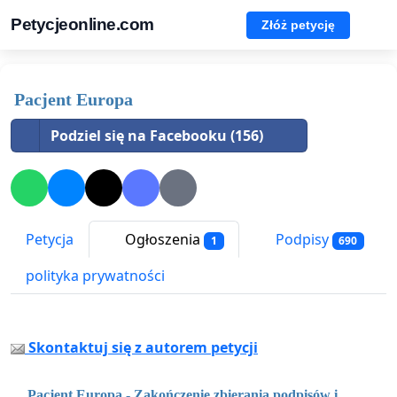
Petycjeonline.com
Złóż petycję
Pacjent Europa
Podziel się na Facebooku (156)
Petycja
Ogłoszenia
Podpisy
1
690
polityka prywatności
Skontaktuj się z autorem petycji
Pacjent Europa - Zakończenie zbierania podpisów i