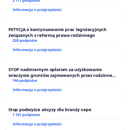
finansowej kluczowych urzędników i sędziów
3 171 podpisów
Informacja o przejrzystości
PETYCJA o kontynuowanie prac legislacyjnych
związanych z reformą prawa rodzinnego
328 podpisów
Informacja o przejrzystości
STOP nadmiernym opłatom za użytkowanie
wieczyste gruntów zajmowanych przez rodzinne
ogrody działkowe.
744 podpisów
Informacja o przejrzystości
Stop podwyżce akcyzy dla branży vape
1 101 podpisów
Informacja o przejrzystości