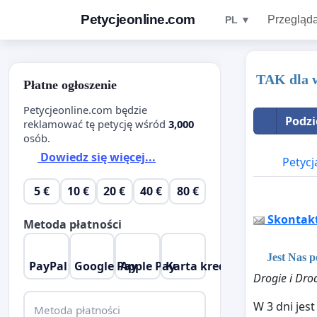
Petycjeonline.com
Przegląda
PL ▼
TAK dla w
Płatne ogłoszenie
Petycjeonline.com będzie
Podzi
reklamować tę petycję wśród
3,000
osób.
Dowiedz się więcej...
Petycj
5 €
10 €
20 €
40 €
80 €
Skontaktu
Metoda płatności
Jest Nas p
PayPal
Google Pay
Apple Pay
Karta kredytowa
Drogie i Dro
W 3 dni jes
Metoda płatności