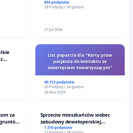
reformą prawa rodzinnego
854 podpisów
28 Podpisy / 24 godzin
27 Jul 2026
lkie
List poparcia dla "Karty praw
ez
pacjenta do kontaktu ze
ptacji
zwierzęciem towarzyszącym"
40 312 podpisów
20 Podpisy / 24 godzin
30 Nov 2025
tom za
Sprzeciw mieszkańców wobec
 gruntów
zabudowy deweloperskiej
zinne
terenow zielonych w rejonie
1 310 podpisów
15 Podpisy / 24 godzin