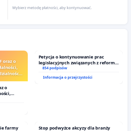
Wybierz metodę płatności, aby kontynuować.
Petycja o kontynuowanie prac
F oraz o
legislacyjnych związanych z reformą
alności,
prawa rodzinnego
854 podpisów
zialności
Informacja o przejrzystości
urzędników
az o
ości,
alności
zędników i
kie farmy
Stop podwyżce akcyzy dla branży