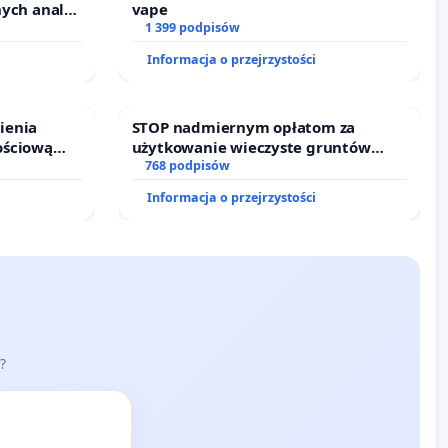
nych analiz
vape
1 399 podpisów
Informacja o przejrzystości
ienia
STOP nadmiernym opłatom za
ościową
użytkowanie wieczyste gruntów
o leczenia
zajmowanych przez rodzinne ogrody
768 podpisów
ycznych.
działkowe.
Informacja o przejrzystości
?