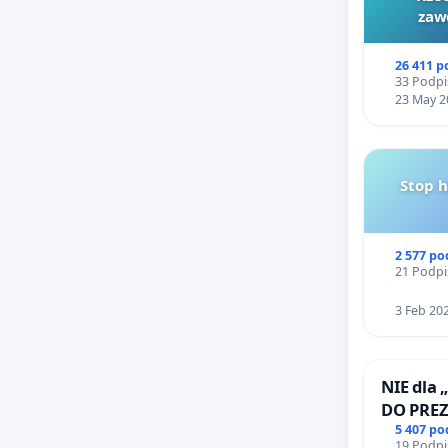
zaw
26 411 
33 Podpi
23 May 2
Stop 
2 577 p
21 Podpi
3 Feb 20
NIE dla 
DO PRE
RZECZYP
5 407 p
19 Podpi