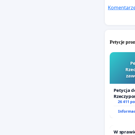
Komentarze
Petycje pr
Pe
Rzec
zaw
Petycja d
Rzeczypos
zawetowa
26 411 p
Informac
W sprawi