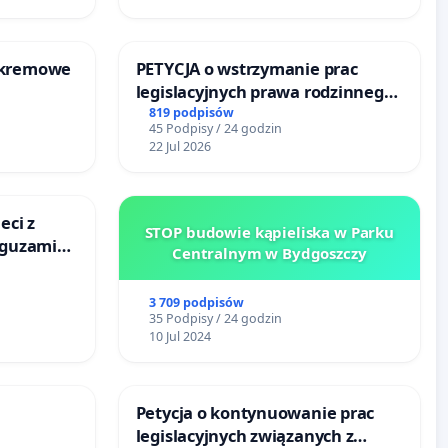
-kremowe
PETYCJA o wstrzymanie prac
legislacyjnych prawa rodzinnego
narażających ofiary przemocy
819 podpisów
45 Podpisy / 24 godzin
22 Jul 2026
eci z
STOP budowie kąpieliska w Parku
 guzami
Centralnym w Bydgoszczy
o
ka w
3 709 podpisów
35 Podpisy / 24 godzin
10 Jul 2024
Petycja o kontynuowanie prac
legislacyjnych związanych z