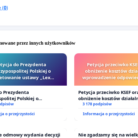
 (
0
)
omowane przez innych użytkowników
tycja do Prezydenta
Petycja przeciwko KSE
zypospolitej Polskiej o
obniżenie kosztów dział
etowanie ustawy „Lex
wprowadzenie odpowied
Szarlatan”
finansowej kluczowych 
i sędziów
o Prezydenta
Petycja przeciwko KSEF or
politej Polskiej o
obniżenie kosztów działaln
nie ustawy „Lex Szarlatan”
odpisów
wprowadzenie odpowiedzi
3 178 podpisów
finansowej kluczowych ur
ja o przejrzystości
Informacja o przejrzystości
sędziów
e odmowy wydania decyzji
Nie zgadzamy się na wiel