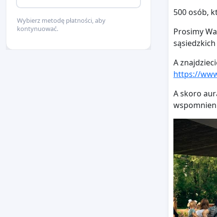
500 osób, k
Wybierz metodę płatności, aby
kontynuować.
Prosimy Was
sąsiedzkich 
A znajdzieci
https://www
A skoro aur
wspomnieni