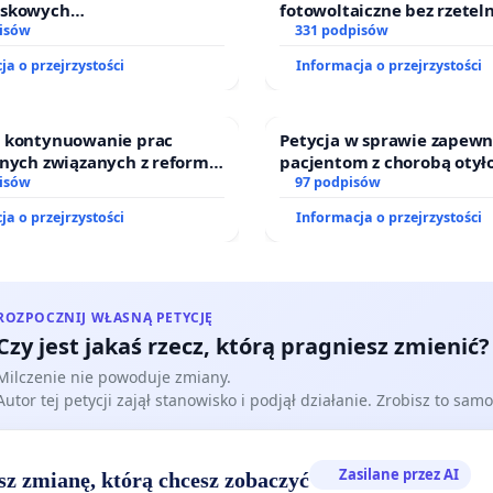
iskowych
fotowoltaiczne bez rzetel
waniach dla budowy
isów
i akceptacji mieszkańców
331 podpisów
wytwarzania biometanu
ja o przejrzystości
Informacja o przejrzystości
 w Ostrowiu Południowym
ony mieszkańców i Puszczy
iej
o kontynuowanie prac
Petycja w sprawie zapewn
jnych związanych z reformą
pacjentom z chorobą otył
dzinnego
isów
dostępu do kompleksoweg
97 podpisów
oraz programów profilakt
ja o przejrzystości
Informacja o przejrzystości
ROZPOCZNIJ WŁASNĄ PETYCJĘ
Czy jest jakaś rzecz, którą pragniesz zmienić?
Milczenie nie powoduje zmiany.
Autor tej petycji zajął stanowisko i podjął działanie. Zrobisz to samo
Zasilane przez AI
sz zmianę, którą chcesz zobaczyć