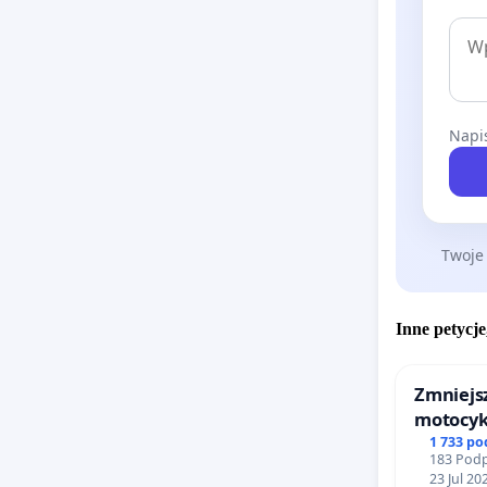
Napis
Twoje
Inne petycje
Zmniejsz
motocykl
barierą
1 733 p
183 Podp
23 Jul 20