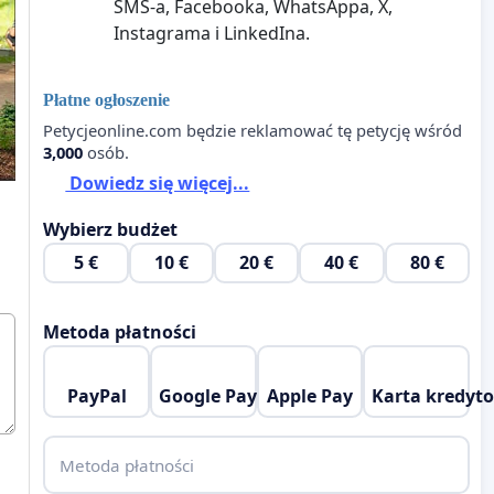
SMS-a, Facebooka, WhatsAppa, X,
Instagrama i LinkedIna.
Płatne ogłoszenie
Petycjeonline.com będzie reklamować tę petycję wśród
3,000
osób.
Dowiedz się więcej...
Wybierz budżet
5 €
10 €
20 €
40 €
80 €
Metoda płatności
PayPal
Google Pay
Apple Pay
Karta kredyt
Metoda płatności