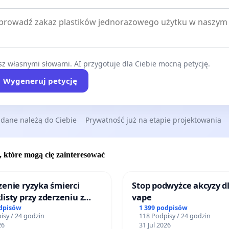
z własnymi słowami. AI przygotuje dla Ciebie mocną petycję.
Wygeneruj petycję
 dane należą do Ciebie
Prywatność już na etapie projektowania
, które mogą cię zainteresować
enie ryzyka śmierci
Stop podwyżce akcyzy d
isty przy zderzeniu z
vape
 energochłonną
odpisów
1 399 podpisów
isy / 24 godzin
118 Podpisy / 24 godzin
26
31 Jul 2026