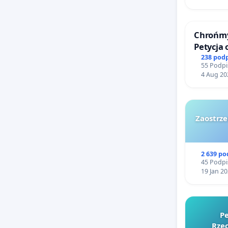
Chrońmy
Petycja
238 pod
55 Podpi
4 Aug 20
Zaostrze
2 639 p
45 Podpi
19 Jan 2
Pe
Rzec