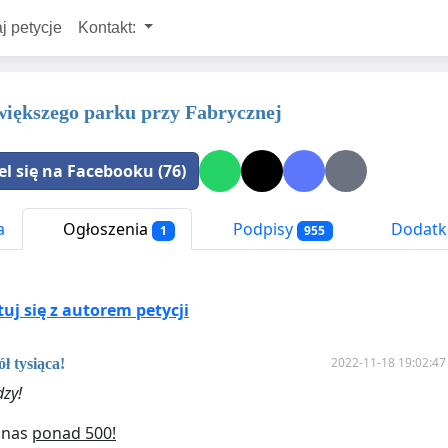
j petycje
Kontakt:
iększego parku przy Fabrycznej
el się na Facebooku (76)
a
Ogłoszenia
Podpisy
Dodatk
1
955
j się z autorem petycji
2022-11-18 19:02:47
ół tysiąca!
dzy!
t nas
ponad 500!