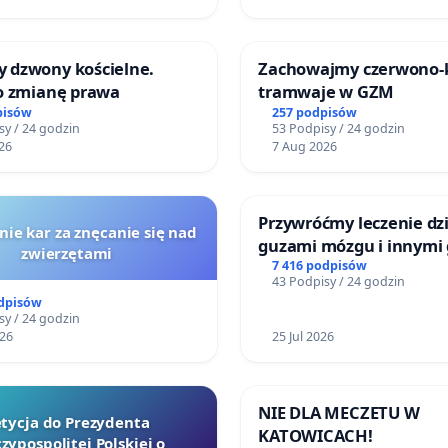
 dzwony kościelne.
Zachowajmy czerwono
 o zmianę prawa
tramwaje w GZM
pisów
257 podpisów
sy / 24 godzin
53 Podpisy / 24 godzin
26
7 Aug 2026
Przywróćmy leczenie dzi
nie kar za znęcanie się nad
guzami mózgu i innymi
zwierzętami
litymi do Górnośląskieg
7 416 podpisów
43 Podpisy / 24 godzin
Centrum Zdrowia Dziec
odpisów
Katowicach
sy / 24 godzin
026
25 Jul 2026
NIE DLA MECZETU W
tycja do Prezydenta
KATOWICACH!
zypospolitej Polskiej o