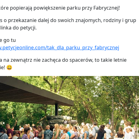
tóre popierają powiększenie parku przy Fabrycznej!
 o przekazanie dalej do swoich znajomych, rodziny i grup
linka do petycji.
e go tu
.petycjeonline.com/tak_dla_parku_przy_fabrycznej
a na zewnątrz nie zachęca do spacerów, to takie letnie
e! 😀