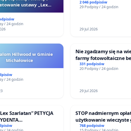
2 046 podpisów
etowanie ustawy „Lex
29 Podpisy / 24 godzin
Szarlatan”
podpisów
sy / 24 godzin
026
29 Jul 2026
Nie zgadzamy się na wie
halom Hillwood w Gminie
farmy fotowoltaiczne b
Michałowice
rzetelnych analiz i akce
331 podpisów
20 Podpisy / 24 godzin
mieszkańców
odpisów
sy / 24 godzin
23
29 Jul 2026
„Lex Szarlatan” PETYCJA
STOP nadmiernym opła
ZYDENTA
użytkowanie wieczyste
OSPOLITEJ POLSKIEJ
zajmowanych przez rod
odpisów
768 podpisów
sy / 24 godzin
15 Podpisy / 24 godzin