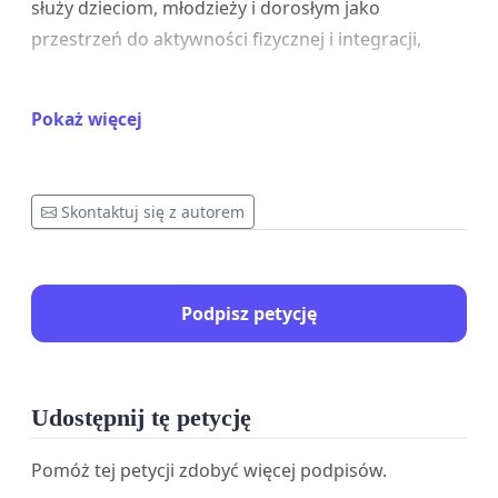
służy dzieciom, młodzieży i dorosłym jako
przestrzeń do aktywności fizycznej i integracji,
pełni funkcję naturalnej „zielonej oazy” w coraz
bardziej zurbanizowanej przestrzeni,
Pokaż więcej
wpływa pozytywnie na zdrowie mieszkańców oraz
jakość powietrza,
Skontaktuj się z autorem
stanowi ważny element tożsamości lokalnej
społeczności.
Podpisz petycję
Planowana inwestycja oznacza dalszą betonizację
miasta oraz nieodwracalną utratę cennego terenu
zielonego. W obliczu zmian klimatycznych oraz
Udostępnij tę petycję
rosnącej potrzeby ochrony środowiska, takie
działania są sprzeczne z interesem społecznym.
Pomóż tej petycji zdobyć więcej podpisów.