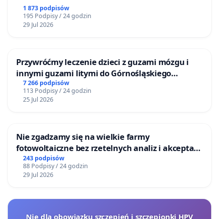
1 873 podpisów
195 Podpisy / 24 godzin
29 Jul 2026
Przywróćmy leczenie dzieci z guzami mózgu i
innymi guzami litymi do Górnośląskiego
Centrum Zdrowia Dziecka w Katowicach
7 266 podpisów
113 Podpisy / 24 godzin
25 Jul 2026
Nie zgadzamy się na wielkie farmy
fotowoltaiczne bez rzetelnych analiz i akceptacji
mieszkańców
243 podpisów
88 Podpisy / 24 godzin
29 Jul 2026
Nie dla obowiązku szczepień i szczepionki HPV