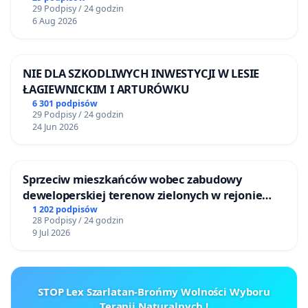
29 Podpisy / 24 godzin
6 Aug 2026
NIE DLA SZKODLIWYCH INWESTYCJI W LESIE
ŁAGIEWNICKIM I ARTURÓWKU
6 301 podpisów
29 Podpisy / 24 godzin
24 Jun 2026
Sprzeciw mieszkańców wobec zabudowy
deweloperskiej terenow zielonych w rejonie
Bulwarów Straceńskich w Bielsku-Białej
1 202 podpisów
28 Podpisy / 24 godzin
9 Jul 2026
STOP Lex Szarlatan-Brońmy Wolności Wyboru
Terapii Naturalnych !