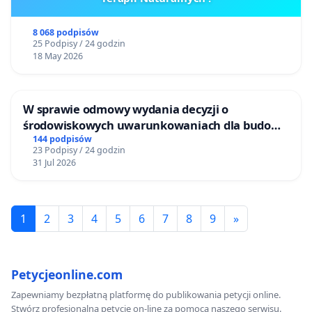
8 068 podpisów
25 Podpisy / 24 godzin
18 May 2026
W sprawie odmowy wydania decyzji o
środowiskowych uwarunkowaniach dla budowy
zakładu wytwarzania biometanu „Krynki” w
144 podpisów
23 Podpisy / 24 godzin
Ostrowiu Południowym oraz ochrony
31 Jul 2026
mieszkańców i Puszczy Knyszyńskiej
1
2
3
4
5
6
7
8
9
»
Petycjeonline.com
Zapewniamy bezpłatną platformę do publikowania petycji online.
Stwórz profesjonalną petycję on-line za pomocą naszego serwisu.