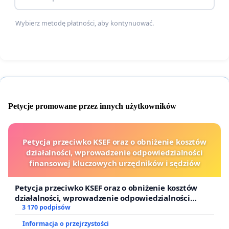
Mieszkańcy Gdańsk i okolic
Wybierz metodę płatności, aby kontynuować.
Petycje promowane przez innych użytkowników
Petycja przeciwko KSEF oraz o obniżenie kosztów
działalności, wprowadzenie odpowiedzialności
finansowej kluczowych urzędników i sędziów
Petycja przeciwko KSEF oraz o obniżenie kosztów
działalności, wprowadzenie odpowiedzialności
finansowej kluczowych urzędników i sędziów
3 170 podpisów
Informacja o przejrzystości