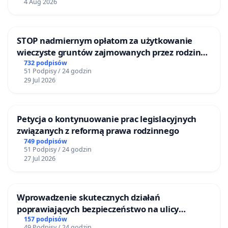
4 Aug 2026
STOP nadmiernym opłatom za użytkowanie
wieczyste gruntów zajmowanych przez rodzinne
ogrody działkowe.
732 podpisów
51 Podpisy / 24 godzin
29 Jul 2026
Petycja o kontynuowanie prac legislacyjnych
związanych z reformą prawa rodzinnego
749 podpisów
51 Podpisy / 24 godzin
27 Jul 2026
Wprowadzenie skutecznych działań
poprawiających bezpieczeństwo na ulicy
Żeromskiego w Otwocku
157 podpisów
49 Podpisy / 24 godzin