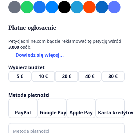
Wnosimy o:
natychmiastowe wstrzymanie planów likwidacji
boiska „Pod Wierzbami”,
Płatne ogłoszenie
zachowanie i prawne zabezpieczenie terenu jako
Petycjeonline.com będzie reklamować tę petycję wśród
przestrzeni rekreacyjno-zielonej,
3,000
osób.
Dowiedz się więcej...
przeprowadzenie szerokich konsultacji
społecznych z mieszkańcami,
Wybierz budżet
5 €
10 €
20 €
40 €
80 €
rozważenie alternatywnych lokalizacji dla inwestycji
deweloperskich.
Metoda płatności
Apelujemy o odpowiedzialne decyzje, które
uwzględniają dobro obecnych i przyszłych pokoleń
PayPal
Google Pay
Apple Pay
Karta kredyto
mieszkańców.
Z poważaniem,
Metoda płatności