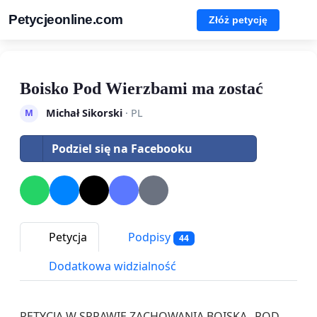
Petycjeonline.com
Złóż petycję
Boisko Pod Wierzbami ma zostać
Michał Sikorski
· PL
M
Podziel się na Facebooku
Petycja
Podpisy
44
Dodatkowa widzialność
PETYCJA W SPRAWIE ZACHOWANIA BOISKA „POD