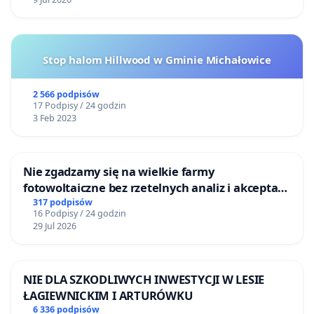
Stop halom Hillwood w Gminie Michałowice
2 566 podpisów
17 Podpisy / 24 godzin
3 Feb 2023
Nie zgadzamy się na wielkie farmy
fotowoltaiczne bez rzetelnych analiz i akceptacji
mieszkańców
317 podpisów
16 Podpisy / 24 godzin
29 Jul 2026
NIE DLA SZKODLIWYCH INWESTYCJI W LESIE
ŁAGIEWNICKIM I ARTURÓWKU
6 336 podpisów