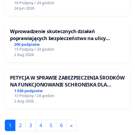
16 Podpisy / 24 godzin
24 Jun 2026
Wprowadzenie skutecznych działań
poprawiających bezpieczeństwo na ulicy
Żeromskiego w Otwocku
200 podpisów
15 Podpisy / 24 godzin
2 Aug 2026
PETYCJA W SPRAWIE ZABEZPIECZENIA ŚRODKÓW
NA FUNKCJONOWANIE SCHRONISKA DLA
BEZDOMNYCH ZWIERZĄT W SKARYSZEWIE
1 030 podpisów
13 Podpisy / 24 godzin
2 Aug 2026
1
2
3
4
5
6
»