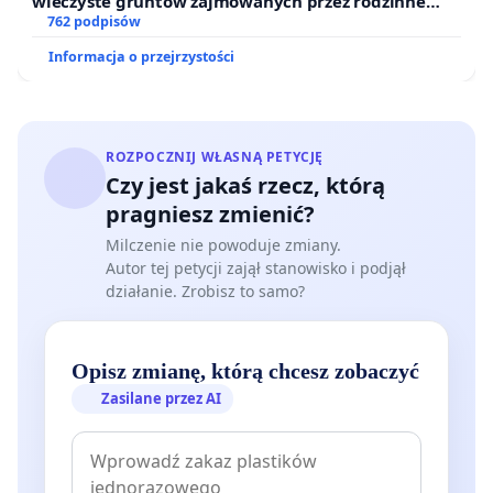
wieczyste gruntów zajmowanych przez rodzinne
ogrody działkowe.
762 podpisów
Informacja o przejrzystości
ROZPOCZNIJ WŁASNĄ PETYCJĘ
Czy jest jakaś rzecz, którą
pragniesz zmienić?
Milczenie nie powoduje zmiany.
Autor tej petycji zajął stanowisko i podjął
działanie. Zrobisz to samo?
Opisz zmianę, którą chcesz zobaczyć
Zasilane przez AI