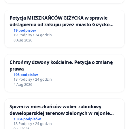
Petycja MIESZKAŃCÓW GIŻYCKA w sprawie
odstąpienia od zakupu przez miasto Giżycko
nieruchomości położonej nad jeziorem Niegocin
19 podpisów
19 Podpisy / 24 godzin
8 Aug 2026
Chrońmy dzwony kościelne. Petycja o zmianę
prawa
195 podpisów
18 Podpisy / 24 godzin
4 Aug 2026
Sprzeciw mieszkańców wobec zabudowy
deweloperskiej terenow zielonych w rejonie
Bulwarów Straceńskich w Bielsku-Białej
1 304 podpisów
18 Podpisy / 24 godzin
9 Jul 2026