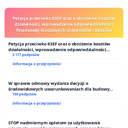
Petycja przeciwko KSEF oraz o obniżenie kosztów
działalności, wprowadzenie odpowiedzialności
finansowej kluczowych urzędników i sędziów
Petycja przeciwko KSEF oraz o obniżenie kosztów
działalności, wprowadzenie odpowiedzialności
finansowej kluczowych urzędników i sędziów
3 177 podpisów
Informacja o przejrzystości
W sprawie odmowy wydania decyzji o
środowiskowych uwarunkowaniach dla budowy
zakładu wytwarzania biometanu „Krynki” w
159 podpisów
Ostrowiu Południowym oraz ochrony mieszkańców i
Informacja o przejrzystości
Puszczy Knyszyńskiej
STOP nadmiernym opłatom za użytkowanie