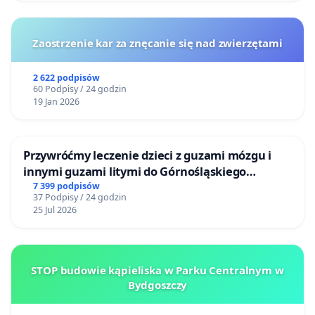
Zaostrzenie kar za znęcanie się nad zwierzętami
2 622 podpisów
60 Podpisy / 24 godzin
19 Jan 2026
Przywróćmy leczenie dzieci z guzami mózgu i
innymi guzami litymi do Górnośląskiego
Centrum Zdrowia Dziecka w Katowicach
7 399 podpisów
37 Podpisy / 24 godzin
25 Jul 2026
STOP budowie kąpieliska w Parku Centralnym w
Bydgoszczy