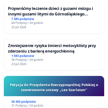
Przywróćmy leczenie dzieci z guzami mózgu i
innymi guzami litymi do Górnośląskiego
Centrum Zdrowia Dziecka w Katowicach
7 385 podpisów
44 Podpisy / 24 godzin
25 Jul 2026
Zmniejszenie ryzyka śmierci motocyklisty przy
zderzeniu z barierą energochłonną
1 583 podpisów
36 Podpisy / 24 godzin
23 Jul 2026
Petycja do Prezydenta Rzeczypospolitej Polskiej o
zawetowanie ustawy „Lex Szarlatan”
26 383 podpisów
31 Podpisy / 24 godzin