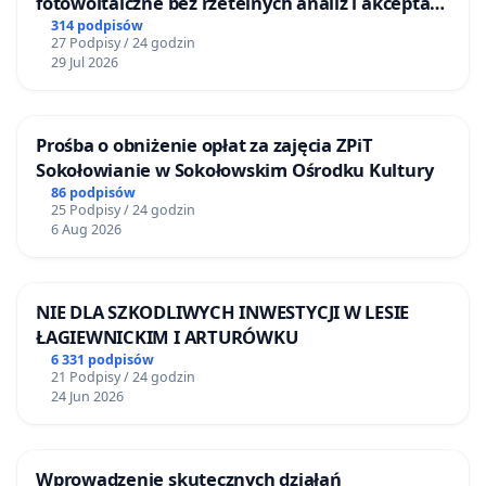
fotowoltaiczne bez rzetelnych analiz i akceptacji
mieszkańców
314 podpisów
27 Podpisy / 24 godzin
29 Jul 2026
Prośba o obniżenie opłat za zajęcia ZPiT
Sokołowianie w Sokołowskim Ośrodku Kultury
86 podpisów
25 Podpisy / 24 godzin
6 Aug 2026
NIE DLA SZKODLIWYCH INWESTYCJI W LESIE
ŁAGIEWNICKIM I ARTURÓWKU
6 331 podpisów
21 Podpisy / 24 godzin
24 Jun 2026
Wprowadzenie skutecznych działań