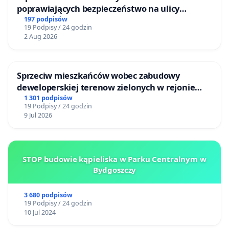
poprawiających bezpieczeństwo na ulicy
Żeromskiego w Otwocku
197 podpisów
19 Podpisy / 24 godzin
2 Aug 2026
Sprzeciw mieszkańców wobec zabudowy
deweloperskiej terenow zielonych w rejonie
Bulwarów Straceńskich w Bielsku-Białej
1 301 podpisów
19 Podpisy / 24 godzin
9 Jul 2026
STOP budowie kąpieliska w Parku Centralnym w
Bydgoszczy
3 680 podpisów
19 Podpisy / 24 godzin
10 Jul 2024