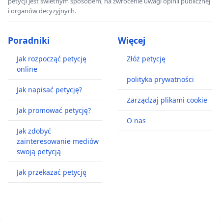
petycji jest świetnym sposobem, na zwrócenie uwagi opinii publicznej
i organów decyzyjnych.
Poradniki
Więcej
Jak rozpocząć petycję
Złóż petycję
online
polityka prywatności
Jak napisać petycję?
Zarządzaj plikami cookie
Jak promować petycję?
O nas
Jak zdobyć
zainteresowanie mediów
swoją petycją
Jak przekazać petycję