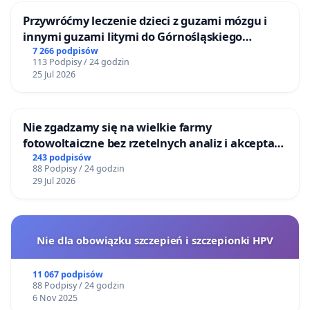
Przywróćmy leczenie dzieci z guzami mózgu i
innymi guzami litymi do Górnośląskiego
Centrum Zdrowia Dziecka w Katowicach
7 266 podpisów
113 Podpisy / 24 godzin
25 Jul 2026
Nie zgadzamy się na wielkie farmy
fotowoltaiczne bez rzetelnych analiz i akceptacji
mieszkańców
243 podpisów
88 Podpisy / 24 godzin
29 Jul 2026
Nie dla obowiązku szczepień i szczepionki HPV
11 067 podpisów
88 Podpisy / 24 godzin
6 Nov 2025