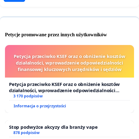
Petycje promowane przez innych użytkowników
Petycja przeciwko KSEF oraz o obniżenie kosztów
działalności, wprowadzenie odpowiedzialności
finansowej kluczowych urzędników i sędziów
Petycja przeciwko KSEF oraz o obniżenie kosztów
działalności, wprowadzenie odpowiedzialności
finansowej kluczowych urzędników i sędziów
3 170 podpisów
Informacja o przejrzystości
Stop podwyżce akcyzy dla branży vape
878 podpisów