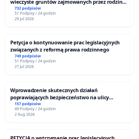
wieczyste gruntów zajmowanych przez rodzinne
ogrody działkowe.
732 podpisów
51 Podpisy / 24 godzin
29 Jul 2026
Petycja o kontynuowanie prac legislacyjnych
związanych z reformą prawa rodzinnego
749 podpisów
51 Podpisy / 24 godzin
27 Jul 2026
Wprowadzenie skutecznych działań
poprawiających bezpieczeństwo na ulicy
Żeromskiego w Otwocku
157 podpisów
49 Podpisy / 24 godzin
2 Aug 2026
PETYCJA o wstrzymanie prac legislacyjnych