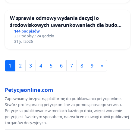
W sprawie odmowy wydania decyzji o
środowiskowych uwarunkowaniach dla budowy
zakładu wytwarzania biometanu „Krynki” w
144 podpisów
23 Podpisy / 24 godzin
Ostrowiu Południowym oraz ochrony
31 Jul 2026
mieszkańców i Puszczy Knyszyńskiej
1
2
3
4
5
6
7
8
9
»
Petycjeonline.com
Zapewniamy bezpłatną platformę do publikowania petycji online.
Stwórz profesjonalną petycję on-line za pomocą naszego serwisu.
Petycje są publikowane w mediach każdego dnia, więc stworzenie
petycji jest świetnym sposobem, na zwrócenie uwagi opinii publicznej
i organów decyzyjnych.