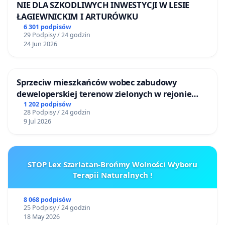
NIE DLA SZKODLIWYCH INWESTYCJI W LESIE
ŁAGIEWNICKIM I ARTURÓWKU
6 301 podpisów
29 Podpisy / 24 godzin
24 Jun 2026
Sprzeciw mieszkańców wobec zabudowy
deweloperskiej terenow zielonych w rejonie
Bulwarów Straceńskich w Bielsku-Białej
1 202 podpisów
28 Podpisy / 24 godzin
9 Jul 2026
STOP Lex Szarlatan-Brońmy Wolności Wyboru
Terapii Naturalnych !
8 068 podpisów
25 Podpisy / 24 godzin
18 May 2026