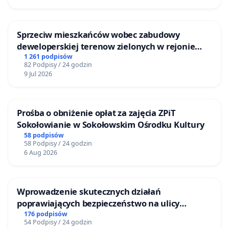
Sprzeciw mieszkańców wobec zabudowy
deweloperskiej terenow zielonych w rejonie
Bulwarów Straceńskich w Bielsku-Białej
1 261 podpisów
82 Podpisy / 24 godzin
9 Jul 2026
Prośba o obniżenie opłat za zajęcia ZPiT
Sokołowianie w Sokołowskim Ośrodku Kultury
58 podpisów
58 Podpisy / 24 godzin
6 Aug 2026
Wprowadzenie skutecznych działań
poprawiających bezpieczeństwo na ulicy
Żeromskiego w Otwocku
176 podpisów
54 Podpisy / 24 godzin