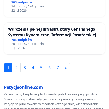
763 podpisów
24 Podpisy / 24 godzin
22 Jul 2026
Wdrożenia pełnej infrastruktury Centralnego
Systemu Dynamicznej Informacji Pasażerskiej
(CSDiP) na stacji kolejowej w Łomży
783 podpisów
20 Podpisy / 24 godzin
5 Jul 2026
1
2
3
4
5
6
7
»
Petycjeonline.com
Zapewniamy bezpłatną platformę do publikowania petycji online.
Stwórz profesjonalną petycję on-line za pomocą naszego serwisu.
Petycje są publikowane w mediach każdego dnia, więc stworzenie
petycji jest świetnym sposobem, na zwrócenie uwagi opinii publicznej