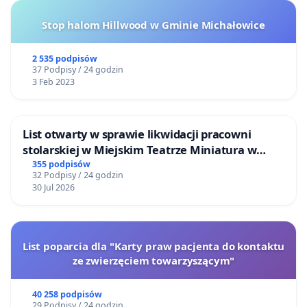
Stop halom Hillwood w Gminie Michałowice
2 535 podpisów
37 Podpisy / 24 godzin
3 Feb 2023
List otwarty w sprawie likwidacji pracowni
stolarskiej w Miejskim Teatrze Miniatura w
Gdańsku
355 podpisów
32 Podpisy / 24 godzin
30 Jul 2026
List poparcia dla "Karty praw pacjenta do kontaktu
ze zwierzęciem towarzyszącym"
40 258 podpisów
29 Podpisy / 24 godzin