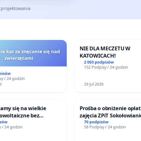
 projektowania
NIE DLA MECZETU W
ie kar za znęcanie się nad
KATOWICACH!
zwierzętami
2 003 podpisów
152 Podpisy / 24 godzin
pisów
y / 24 godzin
6
29 Jul 2026
amy się na wielkie
Prośba o obniżenie opłat
owoltaiczne bez
zajęcia ZPiT Sokołowian
h analiz i akceptacji
Sokołowskim Ośrodku Ku
isów
70 podpisów
 / 24 godzin
58 Podpisy / 24 godzin
ńców