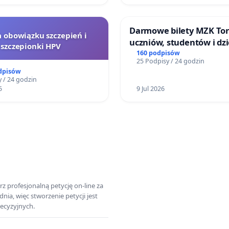
Darmowe bilety MZK Tor
a obowiązku szczepień i
uczniów, studentów i dzi
szczepionki HPV
160 podpisów
25 Podpisy / 24 godzin
dpisów
 / 24 godzin
5
9 Jul 2026
z profesjonalną petycję on-line za
a, więc stworzenie petycji jest
ecyzyjnych.