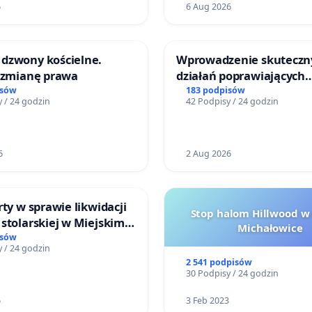
6
6 Aug 2026
dzwony kościelne.
Wprowadzenie skuteczn
o zmianę prawa
działań poprawiających
bezpieczeństwo na ulicy
isów
183 podpisów
 / 24 godzin
42 Podpisy / 24 godzin
Żeromskiego w Otwock
6
2 Aug 2026
rty w sprawie likwidacji
Stop halom Hillwood w
stolarskiej w Miejskim
Michałowice
Miniatura w Gdańsku
isów
 / 24 godzin
2 541 podpisów
30 Podpisy / 24 godzin
6
3 Feb 2023