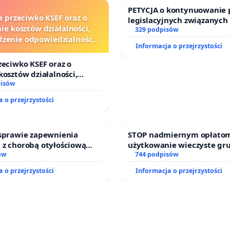
PETYCJA o kontynuowanie 
a przeciwko KSEF oraz o
legislacyjnych związanych
ie kosztów działalności,
prawa rodzinnego
329 podpisów
zenie odpowiedzialności
Informacja o przejrzystości
j kluczowych urzędników i
sędziów
zeciwko KSEF oraz o
kosztów działalności,
nie odpowiedzialności
pisów
j kluczowych urzędników i
 o przejrzystości
 sprawie zapewnienia
STOP nadmiernym opłatom
 z chorobą otyłościową
użytkowanie wieczyste gr
o kompleksowego leczenia
ów
zajmowanych przez rodzin
744 podpisów
ramów profilaktycznych.
działkowe.
 o przejrzystości
Informacja o przejrzystości