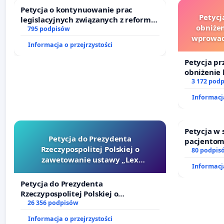
Petycja o kontynuowanie prac
Petycj
legislacyjnych związanych z reformą
obniżen
prawa rodzinnego
795 podpisów
wprowad
Informacja o przejrzystości
finansowe
Petycja pr
obniżenie 
wprowadze
3 172 pod
finansowe
Informacja
sędziów
Petycja w
Petycja do Prezydenta
pacjentom
Rzeczypospolitej Polskiej o
dostępu d
80 podpis
zawetowanie ustawy „Lex
oraz prog
Informacja
Szarlatan”
Petycja do Prezydenta
Rzeczypospolitej Polskiej o
zawetowanie ustawy „Lex Szarlatan”
26 356 podpisów
Informacja o przejrzystości