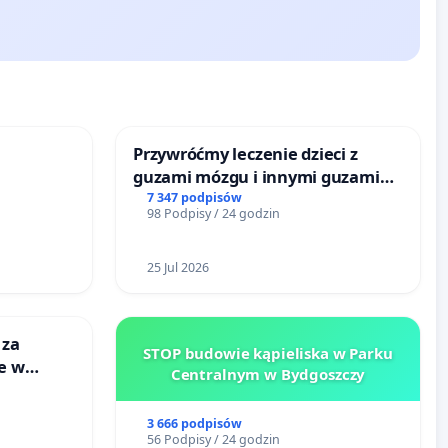
Przywróćmy leczenie dzieci z
guzami mózgu i innymi guzami
litymi do Górnośląskiego
7 347 podpisów
98 Podpisy / 24 godzin
Centrum Zdrowia Dziecka w
Katowicach
25 Jul 2026
 za
STOP budowie kąpieliska w Parku
ie w
Centralnym w Bydgoszczy
ltury
3 666 podpisów
56 Podpisy / 24 godzin