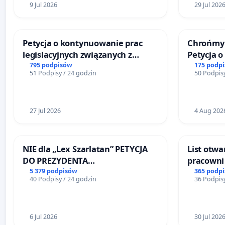
9 Jul 2026
29 Jul 202
Petycja o kontynuowanie prac
Chrońmy 
legislacyjnych związanych z
Petycja 
reformą prawa rodzinnego
795 podpisów
175 podp
51 Podpisy / 24 godzin
50 Podpisy
27 Jul 2026
4 Aug 202
NIE dla „Lex Szarlatan” PETYCJA
List otwa
DO PREZYDENTA
pracowni 
RZECZYPOSPOLITEJ POLSKIEJ
Teatrze 
5 379 podpisów
365 podp
40 Podpisy / 24 godzin
36 Podpisy
6 Jul 2026
30 Jul 202