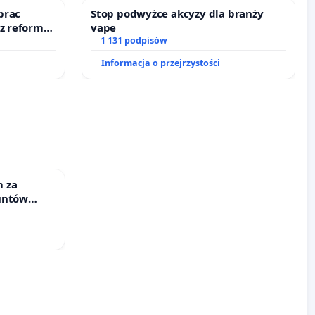
prac
Stop podwyżce akcyzy dla branży
 z reformą
vape
1 131 podpisów
Informacja o przejrzystości
 za
untów
ne ogrody