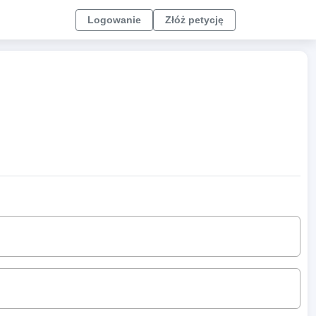
Logowanie
Złóż petycję