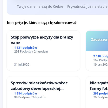
Twoje dane należą do Ciebie
Prywatność już na etapie
Inne petycje, które mogą cię zainteresować
Stop podwyżce akcyzy dla branży
Zaostrzen
vape
1 131 podpisów
293 Podpisy / 24 godzin
2 518 pod
169 Podpis
31 Jul 2026
19 Jan 202
Sprzeciw mieszkańców wobec
Nie zgadz
zabudowy deweloperskiej
farmy fot
terenow zielonych w rejonie
rzetelnyc
1 284 podpisów
293 podp
98 Podpisy / 24 godzin
76 Podpisy
Bulwarów Straceńskich w Bielsku-
mieszka
Białej