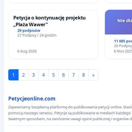
Petycja o kontynuację projektu
Nie dl
„Plaża Wawer"
29 podpisów
27 Podpisy / 24 godzin
11 085 po
26 Podpisy
6 Aug 2026
6 Nov 202
1
2
3
4
5
6
7
8
»
Petycjeonline.com
Zapewniamy bezpłatną platformę do publikowania petycji online. Stwór
pomocą naszego serwisu. Petycje są publikowane w mediach każdego dni
świetnym sposobem, na zwrócenie uwagi opinii publicznej i organów d