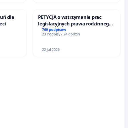
uń dla
PETYCJA o wstrzymanie prac
eci
legislacyjnych prawa rodzinnego
narażających ofiary przemocy
769 podpisów
23 Podpisy / 24 godzin
22 Jul 2026