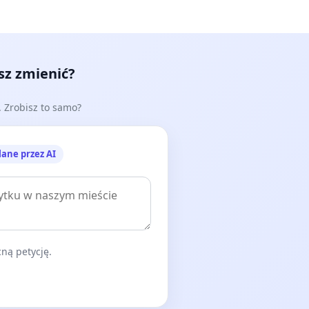
esz zmienić?
e. Zrobisz to samo?
lane przez AI
ną petycję.