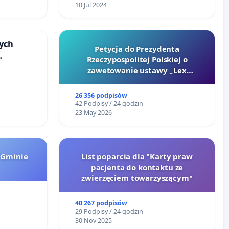
10 Jul 2024
ych
Petycja do Prezydenta
Rzeczypospolitej Polskiej o
zawetowanie ustawy „Lex
u
Szarlatan”
26 356 podpisów
42 Podpisy / 24 godzin
23 May 2026
 Gminie
List poparcia dla "Karty praw
pacjenta do kontaktu ze
zwierzęciem towarzyszącym"
40 267 podpisów
29 Podpisy / 24 godzin
30 Nov 2025