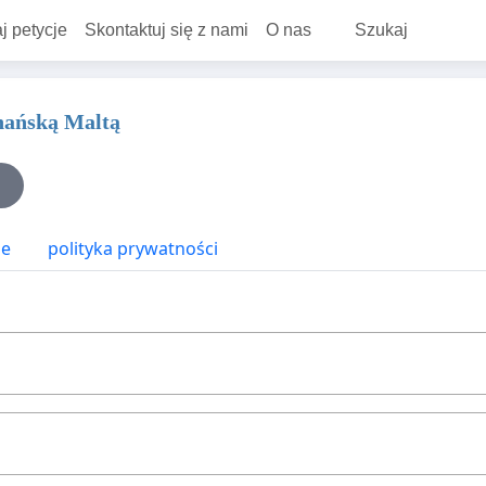
j petycje
Skontaktuj się z nami
O nas
Szukaj
nańską Maltą
ne
polityka prywatności