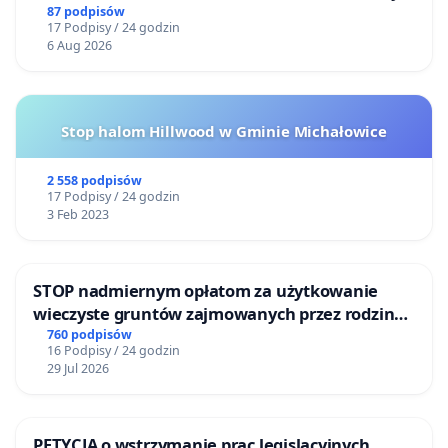
87 podpisów
17 Podpisy / 24 godzin
6 Aug 2026
Stop halom Hillwood w Gminie Michałowice
2 558 podpisów
17 Podpisy / 24 godzin
3 Feb 2023
STOP nadmiernym opłatom za użytkowanie
wieczyste gruntów zajmowanych przez rodzinne
ogrody działkowe.
760 podpisów
16 Podpisy / 24 godzin
29 Jul 2026
PETYCJA o wstrzymanie prac legislacyjnych