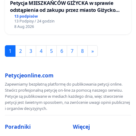
Petycja MIESZKAŃCÓW GIŻYCKA w sprawie
odstąpienia od zakupu przez miasto Giżycko
nieruchomości położonej nad jeziorem Niegocin
13 podpisów
13 Podpisy / 24 godzin
8 Aug 2026
1
2
3
4
5
6
7
8
»
Petycjeonline.com
Zapewniamy bezpłatną platformę do publikowania petycji online.
Stwórz profesjonalną petycję on-line za pomocą naszego serwisu.
Petycje są publikowane w mediach każdego dnia, więc stworzenie
petycji jest świetnym sposobem, na zwrócenie uwagi opinii publicznej
i organów decyzyjnych.
Poradniki
Więcej