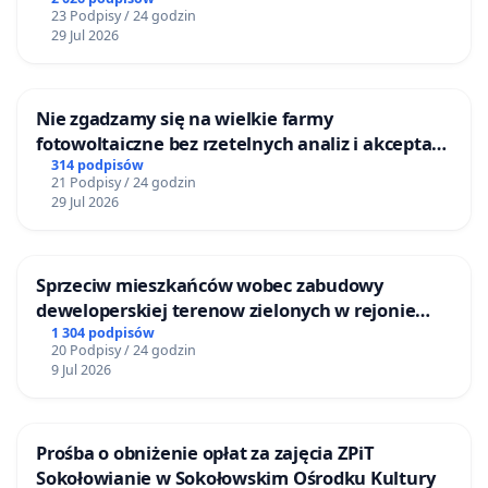
23 Podpisy / 24 godzin
29 Jul 2026
Nie zgadzamy się na wielkie farmy
fotowoltaiczne bez rzetelnych analiz i akceptacji
mieszkańców
314 podpisów
21 Podpisy / 24 godzin
29 Jul 2026
Sprzeciw mieszkańców wobec zabudowy
deweloperskiej terenow zielonych w rejonie
Bulwarów Straceńskich w Bielsku-Białej
1 304 podpisów
20 Podpisy / 24 godzin
9 Jul 2026
Prośba o obniżenie opłat za zajęcia ZPiT
Sokołowianie w Sokołowskim Ośrodku Kultury