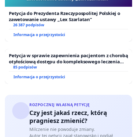
Petycja do Prezydenta Rzeczypospolitej Polskiej o
zawetowanie ustawy „Lex Szarlatan”
26 387 podpisów
Informacja o przejrzystości
Petycja w sprawie zapewnienia pacjentom z chorobą
otyłościową dostępu do kompleksowego leczenia
oraz programów profilaktycznych.
85 podpisów
Informacja o przejrzystości
ROZPOCZNIJ WŁASNĄ PETYCJĘ
Czy jest jakaś rzecz, którą
pragniesz zmienić?
Milczenie nie powoduje zmiany.
Autor tej petycji zajął stanowisko i podjął