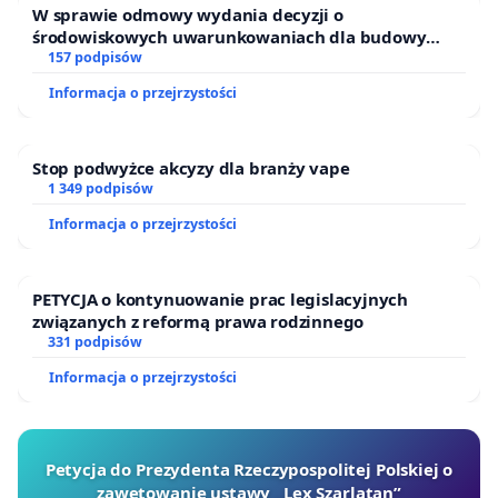
W sprawie odmowy wydania decyzji o
środowiskowych uwarunkowaniach dla budowy
zakładu wytwarzania biometanu „Krynki” w
157 podpisów
Ostrowiu Południowym oraz ochrony mieszkańców i
Informacja o przejrzystości
Puszczy Knyszyńskiej
Stop podwyżce akcyzy dla branży vape
1 349 podpisów
Informacja o przejrzystości
PETYCJA o kontynuowanie prac legislacyjnych
związanych z reformą prawa rodzinnego
331 podpisów
Informacja o przejrzystości
Petycja do Prezydenta Rzeczypospolitej Polskiej o
zawetowanie ustawy „Lex Szarlatan”