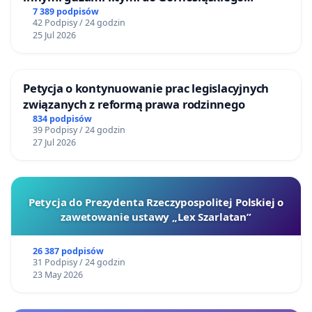
Centrum Zdrowia Dziecka w Katowicach
7 389 podpisów
42 Podpisy / 24 godzin
25 Jul 2026
Petycja o kontynuowanie prac legislacyjnych
związanych z reformą prawa rodzinnego
834 podpisów
39 Podpisy / 24 godzin
27 Jul 2026
Petycja do Prezydenta Rzeczypospolitej Polskiej o
zawetowanie ustawy „Lex Szarlatan”
26 387 podpisów
31 Podpisy / 24 godzin
23 May 2026