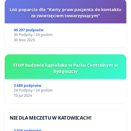
List poparcia dla "Karty praw pacjenta do kontaktu
ze zwierzęciem towarzyszącym"
40 297 podpisów
30 Podpisy / 24 godzin
30 Nov 2025
STOP budowie kąpieliska w Parku Centralnym w
Bydgoszczy
3 689 podpisów
24 Podpisy / 24 godzin
10 Jul 2024
NIE DLA MECZETU W KATOWICACH!
2 026 podpisów