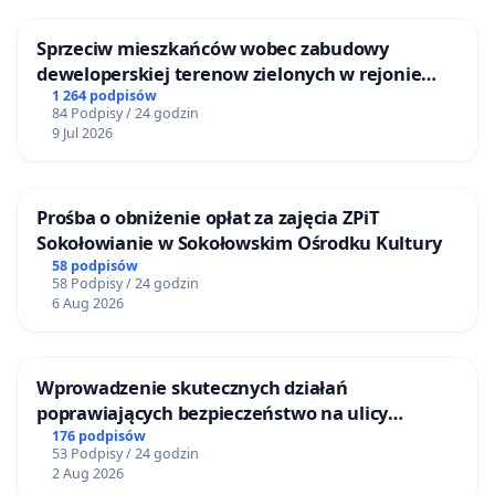
Sprzeciw mieszkańców wobec zabudowy
deweloperskiej terenow zielonych w rejonie
Bulwarów Straceńskich w Bielsku-Białej
1 264 podpisów
84 Podpisy / 24 godzin
9 Jul 2026
Prośba o obniżenie opłat za zajęcia ZPiT
Sokołowianie w Sokołowskim Ośrodku Kultury
58 podpisów
58 Podpisy / 24 godzin
6 Aug 2026
Wprowadzenie skutecznych działań
poprawiających bezpieczeństwo na ulicy
Żeromskiego w Otwocku
176 podpisów
53 Podpisy / 24 godzin
2 Aug 2026