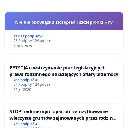
Nie dla obowiązku szczepień i szczepionki HPV
11 077 podpisów
25 Podpisy / 24 godzin
6 Nov 2025
PETYCJA o wstrzymanie prac legislacyjnych
prawa rodzinnego narażających ofiary przemocy
763 podpisów
24 Podpisy / 24 godzin
22 Jul 2026
STOP nadmiernym opłatom za użytkowanie
wieczyste gruntów zajmowanych przez rodzinne
ogrody działkowe.
739 podpisów