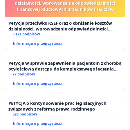
działalności, wprowadzenie odpowiedzialności
finansowej kluczowych urzędników i sędziów
Petycja przeciwko KSEF oraz o obniżenie kosztów
działalności, wprowadzenie odpowiedzialności
finansowej kluczowych urzędników i sędziów
3 171 podpisów
Informacja o przejrzystości
Petycja w sprawie zapewnienia pacjentom z chorobą
otyłościową dostępu do kompleksowego leczenia
oraz programów profilaktycznych.
77 podpisów
Informacja o przejrzystości
PETYCJA o kontynuowanie prac legislacyjnych
związanych z reformą prawa rodzinnego
328 podpisów
Informacja o przejrzystości