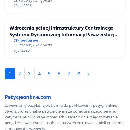
23 Podpisy / 24 godzin
29 Jul 2026
Wdrożenia pełnej infrastruktury Centralnego
Systemu Dynamicznej Informacji Pasażerskiej
(CSDiP) na stacji kolejowej w Łomży
784 podpisów
21 Podpisy / 24 godzin
5 Jul 2026
1
2
3
4
5
6
7
8
»
Petycjeonline.com
Zapewniamy bezpłatną platformę do publikowania petycji online.
Stwórz profesjonalną petycję on-line za pomocą naszego serwisu.
Petycje są publikowane w mediach każdego dnia, więc stworzenie
petycji jest świetnym sposobem, na zwrócenie uwagi opinii publicznej
i organów decyzyjnych.