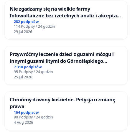
Nie zgadzamy się na wielkie farmy
fotowoltaiczne bez rzetelnych analiz i akceptacji
mieszkańców
282 podpisów
114 Podpisy / 24 godzin
29 Jul 2026
Przywróćmy leczenie dzieci z guzami mózgu i
innymi guzami litymi do Górnośląskiego
Centrum Zdrowia Dziecka w Katowicach
7 318 podpisów
95 Podpisy / 24 godzin
25 Jul 2026
Chrońmy dzwony kościelne. Petycja o zmianę
prawa
164 podpisów
90 Podpisy / 24 godzin
4 Aug 2026