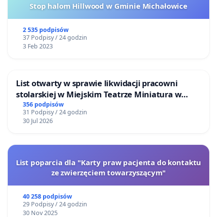
Stop halom Hillwood w Gminie Michałowice
2 535 podpisów
37 Podpisy / 24 godzin
3 Feb 2023
List otwarty w sprawie likwidacji pracowni
stolarskiej w Miejskim Teatrze Miniatura w
Gdańsku
356 podpisów
31 Podpisy / 24 godzin
30 Jul 2026
List poparcia dla "Karty praw pacjenta do kontaktu
ze zwierzęciem towarzyszącym"
40 258 podpisów
29 Podpisy / 24 godzin
30 Nov 2025