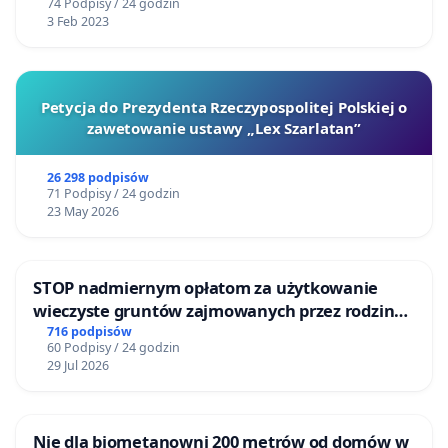
74 Podpisy / 24 godzin
3 Feb 2023
Petycja do Prezydenta Rzeczypospolitej Polskiej o
zawetowanie ustawy „Lex Szarlatan”
26 298 podpisów
71 Podpisy / 24 godzin
23 May 2026
STOP nadmiernym opłatom za użytkowanie
wieczyste gruntów zajmowanych przez rodzinne
ogrody działkowe.
716 podpisów
60 Podpisy / 24 godzin
29 Jul 2026
Nie dla biometanowni 200 metrów od domów w