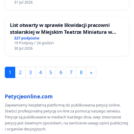
31 Jul 2026
mieszkańców i Puszczy Knyszyńskiej
List otwarty w sprawie likwidacji pracowni
stolarskiej w Miejskim Teatrze Miniatura w
Gdańsku
327 podpisów
19 Podpisy / 24 godzin
30 Jul 2026
1
2
3
4
5
6
7
8
»
Petycjeonline.com
Zapewniamy bezpłatną platformę do publikowania petycji online.
Stwórz profesjonalną petycję on-line za pomocą naszego serwisu.
Petycje są publikowane w mediach każdego dnia, więc stworzenie
petycji jest świetnym sposobem, na zwrócenie uwagi opinii publicznej
i organów decyzyjnych.