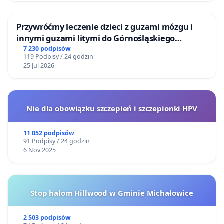
Przywróćmy leczenie dzieci z guzami mózgu i
innymi guzami litymi do Górnośląskiego
Centrum Zdrowia Dziecka w Katowicach
7 230 podpisów
119 Podpisy / 24 godzin
25 Jul 2026
Nie dla obowiązku szczepień i szczepionki HPV
11 052 podpisów
91 Podpisy / 24 godzin
6 Nov 2025
Stop halom Hillwood w Gminie Michałowice
2 503 podpisów