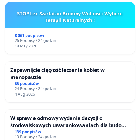
STOP Lex Szarlatan-Brońmy Wolności Wyboru
Terapii Naturalnych !
8 061 podpisów
26 Podpisy / 24 godzin
18 May 2026
Zapewnijcie ciągłość leczenia kobiet w
menopauzie
83 podpisów
24 Podpisy / 24 godzin
4 Aug 2026
W sprawie odmowy wydania decyzji o
środowiskowych uwarunkowaniach dla budowy
zakładu wytwarzania biometanu „Krynki” w
139 podpisów
19 Podpisy / 24 godzin
Ostrowiu Południowym oraz ochrony