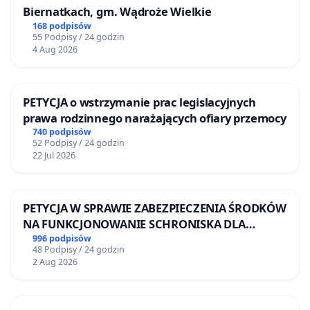
Biernatkach, gm. Wądroże Wielkie
168 podpisów
55 Podpisy / 24 godzin
4 Aug 2026
PETYCJA o wstrzymanie prac legislacyjnych
prawa rodzinnego narażających ofiary przemocy
740 podpisów
52 Podpisy / 24 godzin
22 Jul 2026
PETYCJA W SPRAWIE ZABEZPIECZENIA ŚRODKÓW
NA FUNKCJONOWANIE SCHRONISKA DLA
BEZDOMNYCH ZWIERZĄT W SKARYSZEWIE
996 podpisów
48 Podpisy / 24 godzin
2 Aug 2026