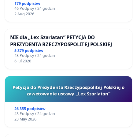
Żeromskiego w Otwocku
179 podpisów
46 Podpisy / 24 godzin
2 Aug 2026
NIE dla „Lex Szarlatan” PETYCJA DO
PREZYDENTA RZECZYPOSPOLITEJ POLSKIEJ
5 379 podpisów
43 Podpisy / 24 godzin
6 Jul 2026
Petycja do Prezydenta Rzeczypospolitej Polskiej o
zawetowanie ustawy „Lex Szarlatan”
26 355 podpisów
43 Podpisy / 24 godzin
23 May 2026