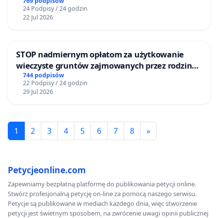
769 podpisów
24 Podpisy / 24 godzin
22 Jul 2026
STOP nadmiernym opłatom za użytkowanie
wieczyste gruntów zajmowanych przez rodzinne
ogrody działkowe.
744 podpisów
22 Podpisy / 24 godzin
29 Jul 2026
1
2
3
4
5
6
7
8
»
Petycjeonline.com
Zapewniamy bezpłatną platformę do publikowania petycji online.
Stwórz profesjonalną petycję on-line za pomocą naszego serwisu.
Petycje są publikowane w mediach każdego dnia, więc stworzenie
petycji jest świetnym sposobem, na zwrócenie uwagi opinii publicznej