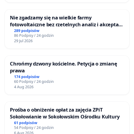
Nie zgadzamy się na wielkie farmy
fotowoltaiczne bez rzetelnych analiz i akceptacji
mieszkańców
289 podpisów
86 Podpisy / 24 godzin
29 Jul 2026
Chrońmy dzwony kościelne. Petycja o zmianę
prawa
174 podpisów
60 Podpisy / 24 godzin
4 Aug 2026
Prośba o obniżenie opłat za zajęcia ZPiT
Sokołowianie w Sokołowskim Ośrodku Kultury
61 podpisów
54 Podpisy / 24 godzin
6 Aug 2026