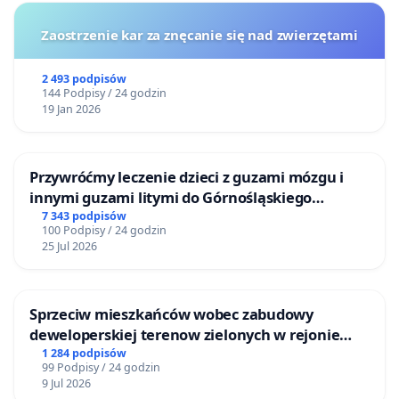
Zaostrzenie kar za znęcanie się nad zwierzętami
2 493 podpisów
144 Podpisy / 24 godzin
19 Jan 2026
Przywróćmy leczenie dzieci z guzami mózgu i
innymi guzami litymi do Górnośląskiego
Centrum Zdrowia Dziecka w Katowicach
7 343 podpisów
100 Podpisy / 24 godzin
25 Jul 2026
Sprzeciw mieszkańców wobec zabudowy
deweloperskiej terenow zielonych w rejonie
Bulwarów Straceńskich w Bielsku-Białej
1 284 podpisów
99 Podpisy / 24 godzin
9 Jul 2026