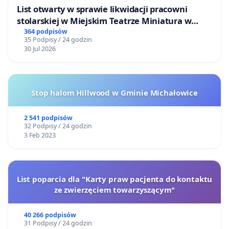
List otwarty w sprawie likwidacji pracowni
stolarskiej w Miejskim Teatrze Miniatura w
Gdańsku
364 podpisów
35 Podpisy / 24 godzin
30 Jul 2026
Stop halom Hillwood w Gminie Michałowice
2 541 podpisów
32 Podpisy / 24 godzin
3 Feb 2023
List poparcia dla "Karty praw pacjenta do kontaktu
ze zwierzęciem towarzyszącym"
40 266 podpisów
31 Podpisy / 24 godzin