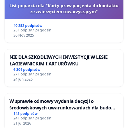
List poparcia dla "Karty praw pacjenta do kontaktu
ze zwierzęciem towarzyszącym"
40 252 podpisów
28 Podpisy / 24 godzin
30 Nov 2025
NIE DLA SZKODLIWYCH INWESTYCJI W LESIE
ŁAGIEWNICKIM I ARTURÓWKU
6 304 podpisów
27 Podpisy / 24 godzin
24 Jun 2026
W sprawie odmowy wydania decyzji o
środowiskowych uwarunkowaniach dla budowy
zakładu wytwarzania biometanu „Krynki” w
145 podpisów
24 Podpisy / 24 godzin
Ostrowiu Południowym oraz ochrony
31 Jul 2026
mieszkańców i Puszczy Knyszyńskiej