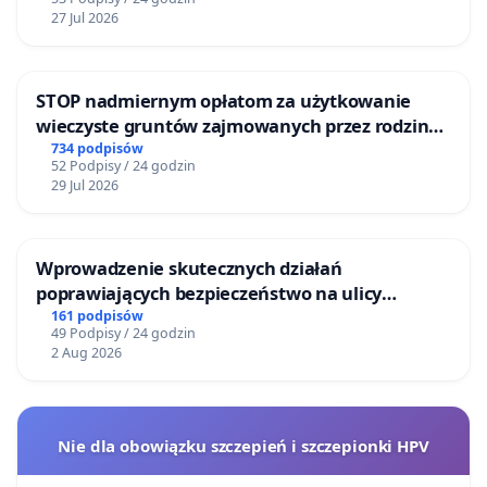
27 Jul 2026
STOP nadmiernym opłatom za użytkowanie
wieczyste gruntów zajmowanych przez rodzinne
ogrody działkowe.
734 podpisów
52 Podpisy / 24 godzin
29 Jul 2026
Wprowadzenie skutecznych działań
poprawiających bezpieczeństwo na ulicy
Żeromskiego w Otwocku
161 podpisów
49 Podpisy / 24 godzin
2 Aug 2026
Nie dla obowiązku szczepień i szczepionki HPV