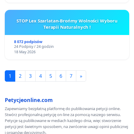
STOP Lex Szarlatan-Brońmy Wolności Wyboru
Terapii Naturalnych !
8 072 podpisów
24 Podpisy / 24 godzin
18 May 2026
1
2
3
4
5
6
7
»
Petycjeonline.com
Zapewniamy bezpłatną platformę do publikowania petycji online.
Stwórz profesjonalną petycję on-line za pomocą naszego serwisu.
Petycje są publikowane w mediach każdego dnia, więc stworzenie
petycji jest świetnym sposobem, na zwrócenie uwagi opinii publicznej
i organów decyzyjnych.