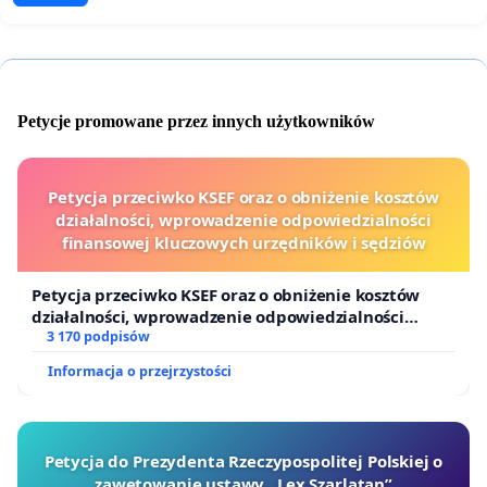
Petycje promowane przez innych użytkowników
Petycja przeciwko KSEF oraz o obniżenie kosztów
działalności, wprowadzenie odpowiedzialności
finansowej kluczowych urzędników i sędziów
Petycja przeciwko KSEF oraz o obniżenie kosztów
działalności, wprowadzenie odpowiedzialności
finansowej kluczowych urzędników i sędziów
3 170 podpisów
Informacja o przejrzystości
Petycja do Prezydenta Rzeczypospolitej Polskiej o
zawetowanie ustawy „Lex Szarlatan”