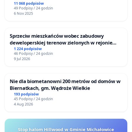
11 068 podpisów
49 Podpisy / 24 godzin
6 Nov 2025
Sprzeciw mieszkańców wobec zabudowy
deweloperskiej terenow zielonych w rejonie
Bulwarów Straceńskich w Bielsku-Białej
1 224 podpisów
46 Podpisy / 24 godzin
9 Jul 2026
Nie dla biometanowni 200 metrów od domów w
Biernatkach, gm. Wądroże Wielkie
193 podpisów
45 Podpisy / 24 godzin
4 Aug 2026
Stop halom Hillwood w Gminie Michałowice