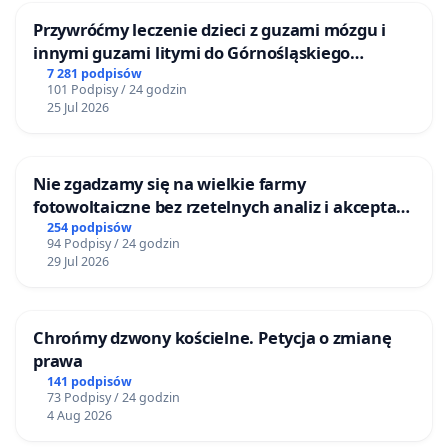
Przywróćmy leczenie dzieci z guzami mózgu i
innymi guzami litymi do Górnośląskiego
Centrum Zdrowia Dziecka w Katowicach
7 281 podpisów
101 Podpisy / 24 godzin
25 Jul 2026
Nie zgadzamy się na wielkie farmy
fotowoltaiczne bez rzetelnych analiz i akceptacji
mieszkańców
254 podpisów
94 Podpisy / 24 godzin
29 Jul 2026
Chrońmy dzwony kościelne. Petycja o zmianę
prawa
141 podpisów
73 Podpisy / 24 godzin
4 Aug 2026