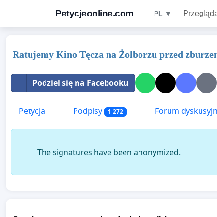
Petycjeonline.com
Przegląda
PL ▼
Ratujemy Kino Tęcza na Żolborzu przed zburze
Podziel się na Facebooku
Petycja
Podpisy
Forum dyskusyj
1 272
The signatures have been anonymized.