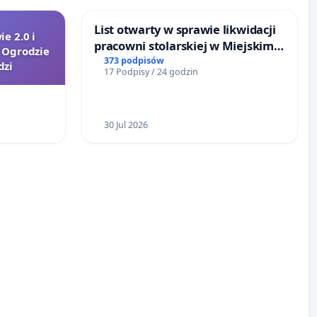
List otwarty w sprawie likwidacji
e 2.0 i
pracowni stolarskiej w Miejskim
 Ogrodzie
Teatrze Miniatura w Gdańsku
373 podpisów
dzi
17 Podpisy / 24 godzin
30 Jul 2026