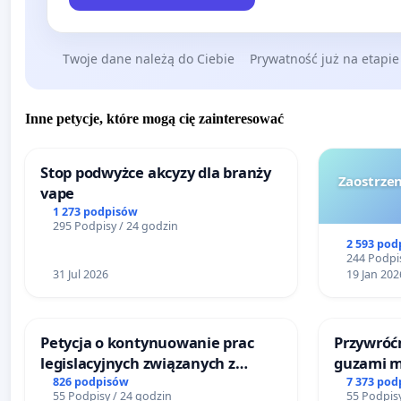
Twoje dane należą do Ciebie
Prywatność już na etapie
Inne petycje, które mogą cię zainteresować
Stop podwyżce akcyzy dla branży
Zaostrzen
vape
1 273 podpisów
295 Podpisy / 24 godzin
2 593 pod
244 Podpis
31 Jul 2026
19 Jan 202
Petycja o kontynuowanie prac
Przywróćm
legislacyjnych związanych z
guzami m
reformą prawa rodzinnego
litymi do
826 podpisów
7 373 pod
55 Podpisy / 24 godzin
55 Podpisy