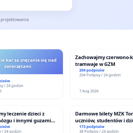
 projektowania
Zachowajmy czerwono-
ie kar za znęcanie się nad
tramwaje w GZM
zwierzętami
204 podpisów
204 Podpisy / 24 godzin
pisów
y / 24 godzin
6
7 Aug 2026
y leczenie dzieci z
Darmowe bilety MZK Tor
ózgu i innymi guzami
uczniów, studentów i dzi
 Górnośląskiego
pisów
173 podpisów
 / 24 godzin
38 Podpisy / 24 godzin