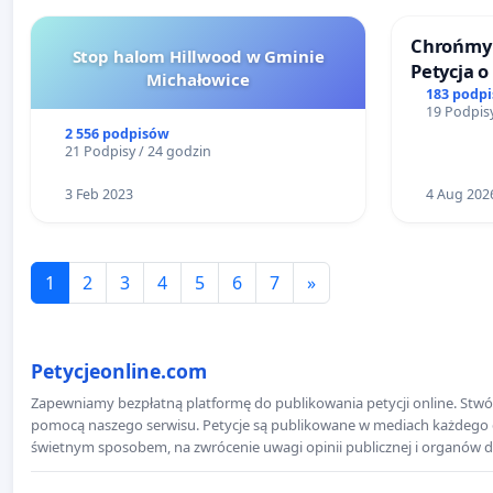
Chrońmy 
Stop halom Hillwood w Gminie
Petycja 
Michałowice
183 podp
19 Podpisy
2 556 podpisów
21 Podpisy / 24 godzin
3 Feb 2023
4 Aug 202
1
2
3
4
5
6
7
»
Petycjeonline.com
Zapewniamy bezpłatną platformę do publikowania petycji online. Stwór
pomocą naszego serwisu. Petycje są publikowane w mediach każdego dni
świetnym sposobem, na zwrócenie uwagi opinii publicznej i organów d