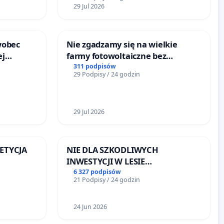
29 Jul 2026
wobec
Nie zgadzamy się na wielkie
ej
farmy fotowoltaiczne bez
onie
rzetelnych analiz i akceptacji
311 podpisów
29 Podpisy / 24 godzin
 Bielsku-
mieszkańców
29 Jul 2026
PETYCJA
NIE DLA SZKODLIWYCH
INWESTYCJI W LESIE
KIEJ
ŁAGIEWNICKIM I ARTURÓWKU
6 327 podpisów
21 Podpisy / 24 godzin
24 Jun 2026