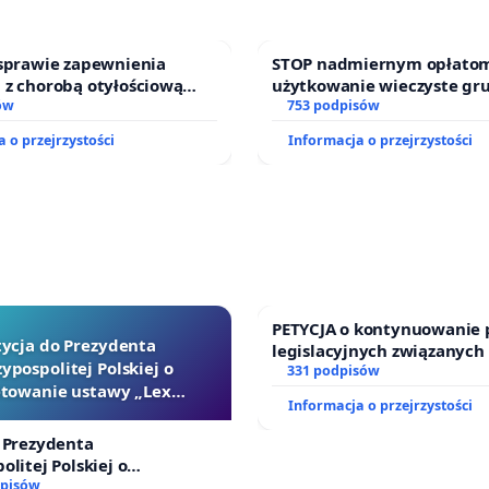
 sprawie zapewnienia
STOP nadmiernym opłatom
 z chorobą otyłościową
użytkowanie wieczyste gr
o kompleksowego leczenia
ów
zajmowanych przez rodzin
753 podpisów
ramów profilaktycznych.
działkowe.
 o przejrzystości
Informacja o przejrzystości
PETYCJA o kontynuowanie 
tycja do Prezydenta
legislacyjnych związanych
ypospolitej Polskiej o
prawa rodzinnego
331 podpisów
towanie ustawy „Lex
Informacja o przejrzystości
Szarlatan”
 Prezydenta
olitej Polskiej o
ie ustawy „Lex Szarlatan”
dpisów