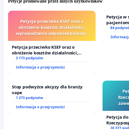
Petycje promowane przez innych użytkowników
Petycja w
Petycja przeciwko KSEF oraz o
pacjentom
obniżenie kosztów działalności,
dostępu d
84 podpis
wprowadzenie odpowiedzialności
oraz prog
Informacja
finansowej kluczowych urzędników i
sędziów
Petycja przeciwko KSEF oraz o
obniżenie kosztów działalności,
wprowadzenie odpowiedzialności
3 173 podpisów
finansowej kluczowych urzędników i
Informacja o przejrzystości
sędziów
Stop podwyżce akcyzy dla branży
Pe
vape
Rzecz
1 273 podpisów
zawe
Informacja o przejrzystości
Petycja do
Rzeczyposp
zawetowan
26 377 po