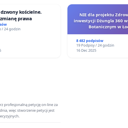
dzwony kościelne.
NIE dla projektu Zdrowi
o zmianę prawa
inwestycji Dżungla 360 w
isów
Botanicznym w Ło
 / 24 godzin
8 482 podpisów
19 Podpisy / 24 godzin
6
16 Dec 2025
z profesjonalną petycję on-line za
a, więc stworzenie petycji jest
ecyzyjnych.