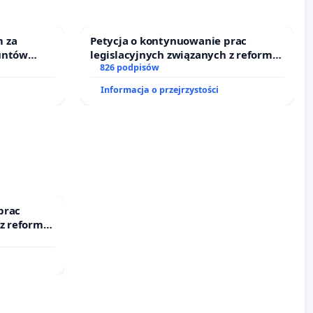
 za
Petycja o kontynuowanie prac
untów
legislacyjnych związanych z reformą
ne ogrody
prawa rodzinnego
826 podpisów
Informacja o przejrzystości
prac
 z reformą