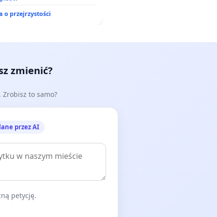
 o przejrzystości
esz zmienić?
e. Zrobisz to samo?
lane przez AI
ną petycję.