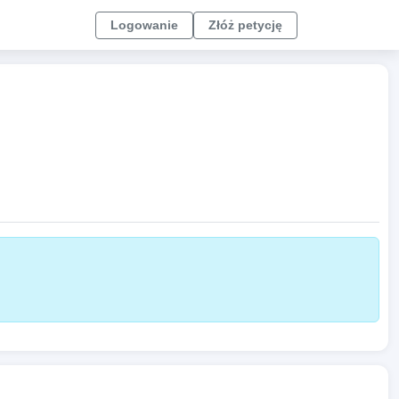
Logowanie
Złóż petycję