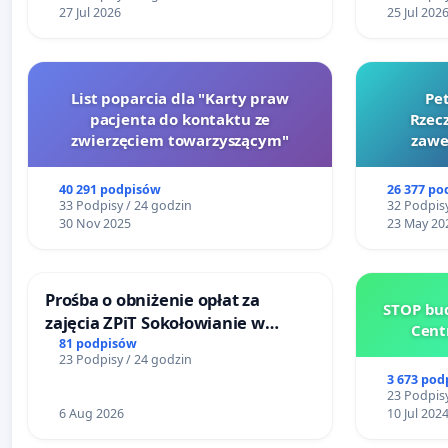
Centrum 
27 Jul 2026
25 Jul 202
Katowica
List poparcia dla "Karty praw
Pe
pacjenta do kontaktu ze
Rzecz
zwierzęciem towarzyszącym"
zawe
40 291 podpisów
26 377 po
33 Podpisy / 24 godzin
32 Podpisy
30 Nov 2025
23 May 20
Prośba o obniżenie opłat za
STOP bud
zajęcia ZPiT Sokołowianie w
Cent
Sokołowskim Ośrodku Kultury
81 podpisów
23 Podpisy / 24 godzin
3 673 pod
23 Podpisy
6 Aug 2026
10 Jul 202