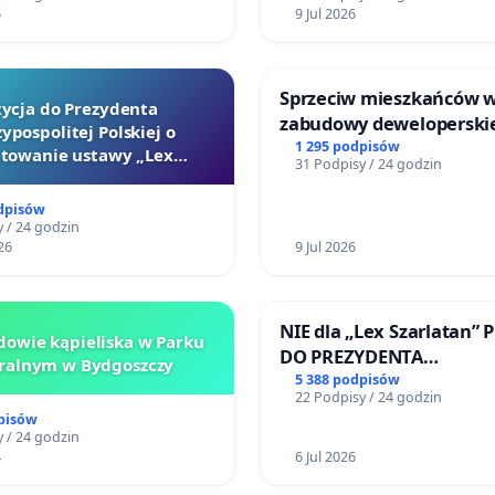
Zdrowia Dziecka w
6
9 Jul 2026
ch
Sprzeciw mieszkańców 
tycja do Prezydenta
zabudowy deweloperski
ypospolitej Polskiej o
terenow zielonych w rej
1 295 podpisów
towanie ustawy „Lex
31 Podpisy / 24 godzin
Bulwarów Straceńskich w
Szarlatan”
Białej
dpisów
 / 24 godzin
26
9 Jul 2026
NIE dla „Lex Szarlatan” 
owie kąpieliska w Parku
DO PREZYDENTA
ralnym w Bydgoszczy
RZECZYPOSPOLITEJ POLS
5 388 podpisów
22 Podpisy / 24 godzin
pisów
 / 24 godzin
4
6 Jul 2026