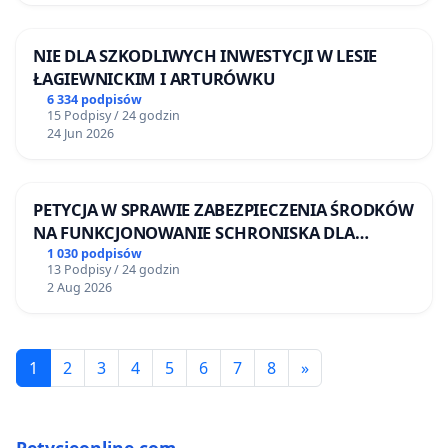
NIE DLA SZKODLIWYCH INWESTYCJI W LESIE
ŁAGIEWNICKIM I ARTURÓWKU
6 334 podpisów
15 Podpisy / 24 godzin
24 Jun 2026
PETYCJA W SPRAWIE ZABEZPIECZENIA ŚRODKÓW
NA FUNKCJONOWANIE SCHRONISKA DLA
BEZDOMNYCH ZWIERZĄT W SKARYSZEWIE
1 030 podpisów
13 Podpisy / 24 godzin
2 Aug 2026
1
2
3
4
5
6
7
8
»