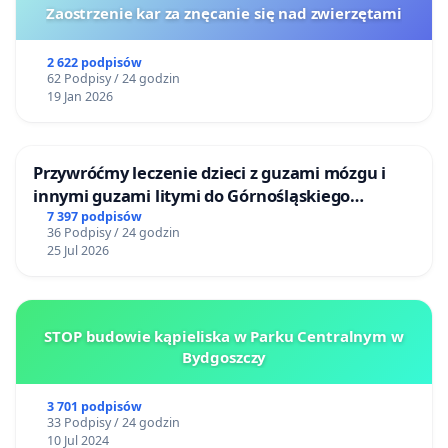
Zaostrzenie kar za znęcanie się nad zwierzętami
2 622 podpisów
62 Podpisy / 24 godzin
19 Jan 2026
Przywróćmy leczenie dzieci z guzami mózgu i
innymi guzami litymi do Górnośląskiego
Centrum Zdrowia Dziecka w Katowicach
7 397 podpisów
36 Podpisy / 24 godzin
25 Jul 2026
STOP budowie kąpieliska w Parku Centralnym w
Bydgoszczy
3 701 podpisów
33 Podpisy / 24 godzin
10 Jul 2024