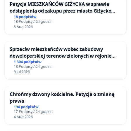
Petycja MIESZKAŃCÓW GIŻYCKA w sprawie
odstąpienia od zakupu przez miasto Giżycko
nieruchomości położonej nad jeziorem Niegocin
18 podpisów
18 Podpisy / 24 godzin
8 Aug 2026
Sprzeciw mieszkańców wobec zabudowy
deweloperskiej terenow zielonych w rejonie
Bulwarów Straceńskich w Bielsku-Białej
1 304 podpisów
18 Podpisy / 24 godzin
9 Jul 2026
Chrońmy dzwony kościelne. Petycja o zmianę
prawa
194 podpisów
17 Podpisy / 24 godzin
4 Aug 2026