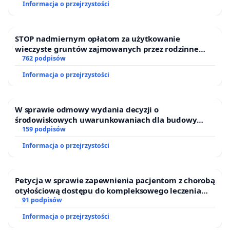
Informacja o przejrzystości
STOP nadmiernym opłatom za użytkowanie
wieczyste gruntów zajmowanych przez rodzinne
ogrody działkowe.
762 podpisów
Informacja o przejrzystości
W sprawie odmowy wydania decyzji o
środowiskowych uwarunkowaniach dla budowy
zakładu wytwarzania biometanu „Krynki” w
159 podpisów
Ostrowiu Południowym oraz ochrony mieszkańców i
Informacja o przejrzystości
Puszczy Knyszyńskiej
Petycja w sprawie zapewnienia pacjentom z chorobą
otyłościową dostępu do kompleksowego leczenia
oraz programów profilaktycznych.
91 podpisów
Informacja o przejrzystości