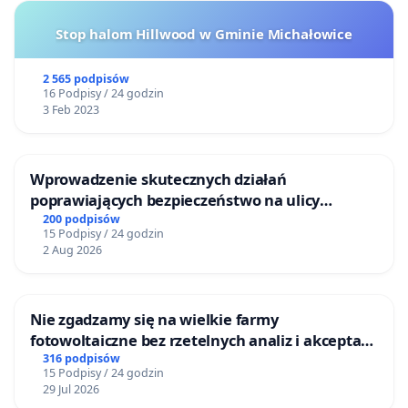
Stop halom Hillwood w Gminie Michałowice
2 565 podpisów
16 Podpisy / 24 godzin
3 Feb 2023
Wprowadzenie skutecznych działań
poprawiających bezpieczeństwo na ulicy
Żeromskiego w Otwocku
200 podpisów
15 Podpisy / 24 godzin
2 Aug 2026
Nie zgadzamy się na wielkie farmy
fotowoltaiczne bez rzetelnych analiz i akceptacji
mieszkańców
316 podpisów
15 Podpisy / 24 godzin
29 Jul 2026