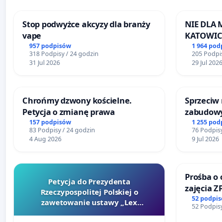
Stop podwyżce akcyzy dla branży
NIE DLA
vape
KATOWIC
957 podpisów
1 964 pod
318 Podpisy / 24 godzin
205 Podpis
31 Jul 2026
29 Jul 202
Chrońmy dzwony kościelne.
Sprzeciw
Petycja o zmianę prawa
zabudowy
terenow z
157 podpisów
1 255 pod
83 Podpisy / 24 godzin
76 Podpisy
Bulwarów
4 Aug 2026
9 Jul 2026
Białej
Prośba o 
Petycja do Prezydenta
zajęcia Z
Rzeczypospolitej Polskiej o
Sokołows
52 podpi
zawetowanie ustawy „Lex
52 Podpisy
Szarlatan”