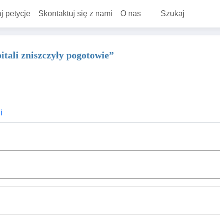
j petycje
Skontaktuj się z nami
O nas
Szukaj
tali zniszczyły pogotowie”
i