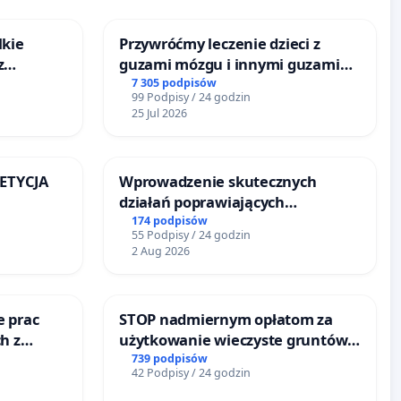
lkie
Przywróćmy leczenie dzieci z
z
guzami mózgu i innymi guzami
tacji
litymi do Górnośląskiego
7 305 podpisów
99 Podpisy / 24 godzin
Centrum Zdrowia Dziecka w
25 Jul 2026
Katowicach
PETYCJA
Wprowadzenie skutecznych
działań poprawiających
KIEJ
bezpieczeństwo na ulicy
174 podpisów
55 Podpisy / 24 godzin
Żeromskiego w Otwocku
2 Aug 2026
e prac
STOP nadmiernym opłatom za
h z
użytkowanie wieczyste gruntów
go
zajmowanych przez rodzinne
739 podpisów
42 Podpisy / 24 godzin
ogrody działkowe.