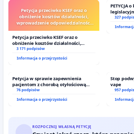
PETYCJA o
Petycja przeciwko KSEF oraz o
legislacyj
obniżenie kosztów działalności,
prawa rod
327 podpi
wprowadzenie odpowiedzialności
Informacja
finansowej kluczowych urzędników i
sędziów
Petycja przeciwko KSEF oraz o
obniżenie kosztów działalności,
wprowadzenie odpowiedzialności
3 171 podpisów
finansowej kluczowych urzędników i
Informacja o przejrzystości
sędziów
Petycja w sprawie zapewnienia
Stop podw
pacjentom z chorobą otyłościową
vape
dostępu do kompleksowego leczenia
76 podpisów
957 podpi
oraz programów profilaktycznych.
Informacja o przejrzystości
Informacja
ROZPOCZNIJ WŁASNĄ PETYCJĘ