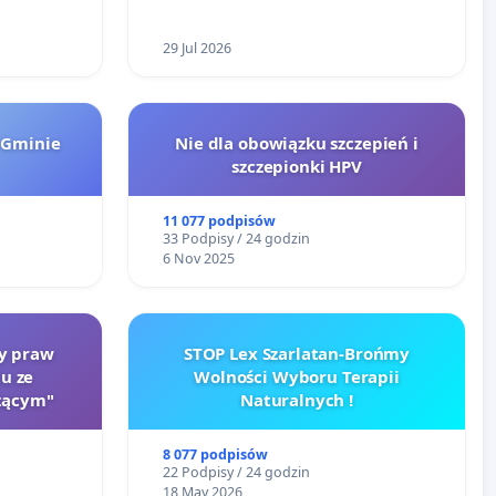
29 Jul 2026
 Gminie
Nie dla obowiązku szczepień i
szczepionki HPV
11 077 podpisów
33 Podpisy / 24 godzin
6 Nov 2025
ty praw
STOP Lex Szarlatan-Brońmy
u ze
Wolności Wyboru Terapii
zącym"
Naturalnych !
8 077 podpisów
22 Podpisy / 24 godzin
18 May 2026