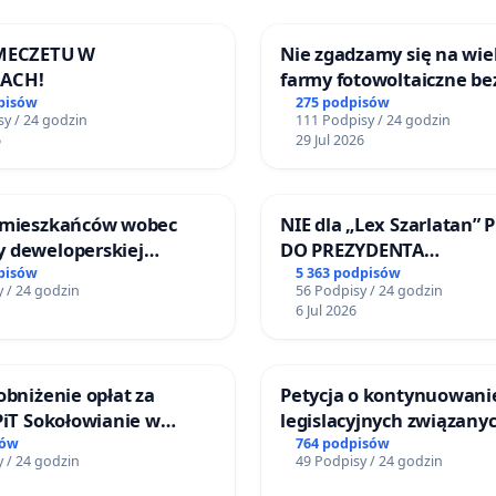
 MECZETU W
Nie zgadzamy się na wie
ACH!
farmy fotowoltaiczne be
rzetelnych analiz i akcep
pisów
275 podpisów
y / 24 godzin
111 Podpisy / 24 godzin
mieszkańców
6
29 Jul 2026
 mieszkańców wobec
NIE dla „Lex Szarlatan” 
 deweloperskiej
DO PREZYDENTA
ielonych w rejonie
RZECZYPOSPOLITEJ POLS
pisów
5 363 podpisów
 / 24 godzin
56 Podpisy / 24 godzin
 Straceńskich w Bielsku-
6 Jul 2026
obniżenie opłat za
Petycja o kontynuowani
PiT Sokołowianie w
legislacyjnych związanyc
kim Ośrodku Kultury
reformą prawa rodzinne
sów
764 podpisów
 / 24 godzin
49 Podpisy / 24 godzin