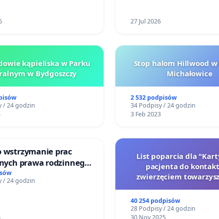
6
27 Jul 2026
owie kąpieliska w Parku
Stop halom Hillwood w
ralnym w Bydgoszczy
Michałowice
pisów
2 532 podpisów
 / 24 godzin
34 Podpisy / 24 godzin
4
3 Feb 2023
o wstrzymanie prac
List poparcia dla "Kar
jnych prawa rodzinnego
pacjenta do kontakt
cych ofiary przemocy
isów
zwierzęciem towarzys
 / 24 godzin
40 254 podpisów
28 Podpisy / 24 godzin
6
30 Nov 2025