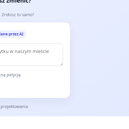
esz zmienić?
e. Zrobisz to samo?
lane przez AI
ną petycję.
 projektowania