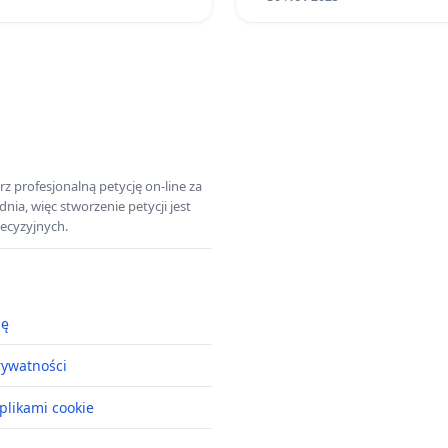
z profesjonalną petycję on-line za
a, więc stworzenie petycji jest
ecyzyjnych.
ję
rywatności
plikami cookie