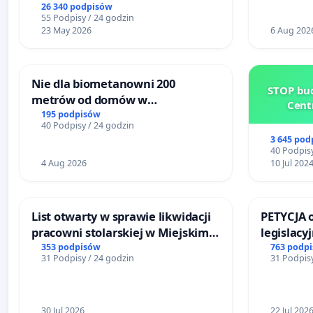
26 340 podpisów
55 Podpisy / 24 godzin
23 May 2026
6 Aug 202
Nie dla biometanowni 200
STOP bud
metrów od domów w
Cent
Biernatkach, gm. Wądroże
195 podpisów
40 Podpisy / 24 godzin
Wielkie
3 645 pod
40 Podpisy
4 Aug 2026
10 Jul 202
List otwarty w sprawie likwidacji
PETYCJA 
pracowni stolarskiej w Miejskim
legislacy
Teatrze Miniatura w Gdańsku
narażają
353 podpisów
763 podp
31 Podpisy / 24 godzin
31 Podpisy
30 Jul 2026
22 Jul 202