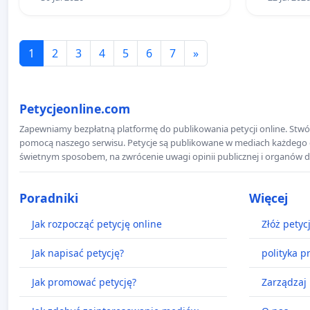
1
2
3
4
5
6
7
»
Petycjeonline.com
Zapewniamy bezpłatną platformę do publikowania petycji online. Stwór
pomocą naszego serwisu. Petycje są publikowane w mediach każdego dni
świetnym sposobem, na zwrócenie uwagi opinii publicznej i organów d
Poradniki
Więcej
Jak rozpocząć petycję online
Złóż petyc
Jak napisać petycję?
polityka p
Jak promować petycję?
Zarządzaj 