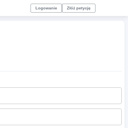
Logowanie
Złóż petycję