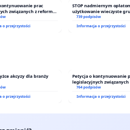
 kontynuowanie prac
STOP nadmiernym opłatom
nych związanych z reformą
użytkowanie wieczyste gr
zinnego
sów
zajmowanych przez rodzin
739 podpisów
działkowe.
 o przejrzystości
Informacja o przejrzystości
yżce akcyzy dla branży
Petycja o kontynuowanie 
legislacyjnych związanych
sów
prawa rodzinnego
764 podpisów
 o przejrzystości
Informacja o przejrzystości