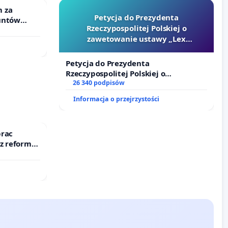
 za
Petycja do Prezydenta
untów
Rzeczypospolitej Polskiej o
ne ogrody
zawetowanie ustawy „Lex
Szarlatan”
Petycja do Prezydenta
Rzeczypospolitej Polskiej o
zawetowanie ustawy „Lex Szarlatan”
26 340 podpisów
Informacja o przejrzystości
prac
 z reformą