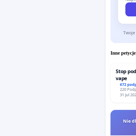
Twoje
Inne petycje
Stop pod
vape
672 pod
220 Podp
31 Jul 20
Nie d