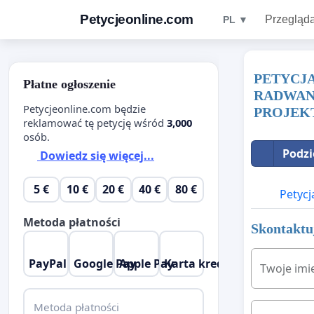
Petycjeonline.com
Przegląda
PL ▼
PETYCJ
Płatne ogłoszenie
RADWANI
Petycjeonline.com będzie
PROJEK
reklamować tę petycję wśród
3,000
osób.
Podzi
Dowiedz się więcej...
5 €
10 €
20 €
40 €
80 €
Petycj
Metoda płatności
Skontaktuj
PayPal
Google Pay
Apple Pay
Karta kredytowa
Twoje imi
Metoda płatności