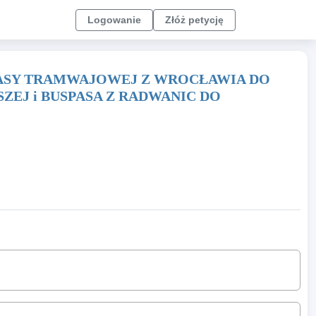
Logowanie
Złóż petycję
RASY TRAMWAJOWEJ Z WROCŁAWIA DO
EJ i BUSPASA Z RADWANIC DO