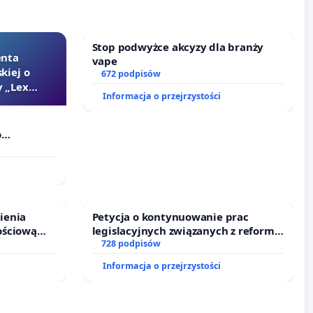
Stop podwyżce akcyzy dla branży
enta
vape
kiej o
672 podpisów
 „Lex
Informacja o przejrzystości
o
Szarlatan”
ienia
Petycja o kontynuowanie prac
ościową
legislacyjnych związanych z reformą
o leczenia
prawa rodzinnego
728 podpisów
ycznych.
Informacja o przejrzystości