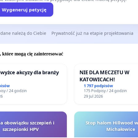
Wygeneruj petycję
 dane należą do Ciebie
Prywatność już na etapie projektowania
, które mogą cię zainteresować
wyżce akcyzy dla branży
NIE DLA MECZETU W
KATOWICACH!
pisów
1 797 podpisów
isy / 24 godzin
175 Podpisy / 24 godzin
26
29 Jul 2026
la obowiązku szczepień i
Stop halom Hillwood 
szczepionki HPV
Michałowice