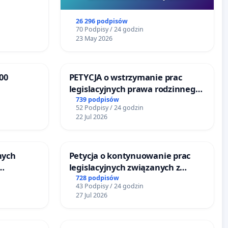
Szarlatan”
26 296 podpisów
70 Podpisy / 24 godzin
23 May 2026
00
PETYCJA o wstrzymanie prac
legislacyjnych prawa rodzinnego
oże
narażających ofiary przemocy
739 podpisów
52 Podpisy / 24 godzin
22 Jul 2026
nych
Petycja o kontynuowanie prac
legislacyjnych związanych z
y
reformą prawa rodzinnego
728 podpisów
43 Podpisy / 24 godzin
u
27 Jul 2026