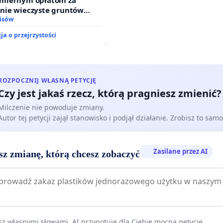
nie wieczyste gruntów
ych przez rodzinne ogrody
isów
.
ja o przejrzystości
ROZPOCZNIJ WŁASNĄ PETYCJĘ
Czy jest jakaś rzecz, którą pragniesz zmienić?
Milczenie nie powoduje zmiany.
Autor tej petycji zajął stanowisko i podjął działanie. Zrobisz to samo
Zasilane przez AI
sz zmianę, którą chcesz zobaczyć
z własnymi słowami. AI przygotuje dla Ciebie mocną petycję.