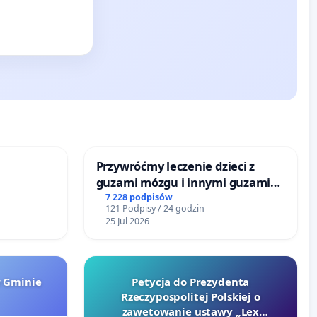
Przywróćmy leczenie dzieci z
guzami mózgu i innymi guzami
litymi do Górnośląskiego
7 228 podpisów
121 Podpisy / 24 godzin
Centrum Zdrowia Dziecka w
25 Jul 2026
Katowicach
w Gminie
Petycja do Prezydenta
Rzeczypospolitej Polskiej o
zawetowanie ustawy „Lex