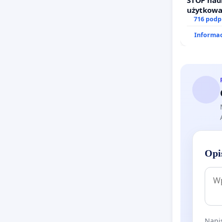
użytkowa
zajmowan
716 podp
działkowe
Informac
Opi
Napis