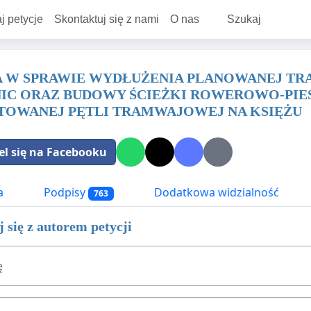
j petycje
Skontaktuj się z nami
O nas
Szukaj
A W SPRAWIE WYDŁUŻENIA PLANOWANEJ T
C ORAZ BUDOWY ŚCIEŻKI ROWEROWO-PIESZ
TOWANEJ PĘTLI TRAMWAJOWEJ NA KSIĘŻU
el się na Facebooku
a
Podpisy
Dodatkowa widzialność
763
 się z autorem petycji
ę