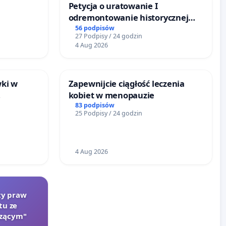
Petycja o uratowanie I
odremontowanie historycznej
URÓWKU
Lokomotywy sm42-914
56 podpisów
27 Podpisy / 24 godzin
4 Aug 2026
wki w
Zapewnijcie ciągłość leczenia
kobiet w menopauzie
i
83 podpisów
25 Podpisy / 24 godzin
4 Aug 2026
rty praw
tu ze
szącym"