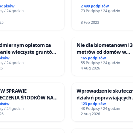
podpisów
2 499 podpisów
sy / 24 godzin
73 Podpisy / 24 godzin
25
3 Feb 2023
dmiernym opłatom za
Nie dla biometanowni 2
anie wieczyste gruntów
metrów od domów w
nych przez rodzinne
Biernatkach, gm. Wądr
pisów
165 podpisów
sy / 24 godzin
55 Podpisy / 24 godzin
działkowe.
Wielkie
26
4 Aug 2026
 W SPRAWIE
Wprowadzenie skutecz
IECZENIA ŚRODKÓW NA
działań poprawiających
ONOWANIE SCHRONISKA
bezpieczeństwo na ulic
pisów
123 podpisów
sy / 24 godzin
48 Podpisy / 24 godzin
ZDOMNYCH ZWIERZĄT W
Żeromskiego w Otwock
26
2 Aug 2026
ZEWIE