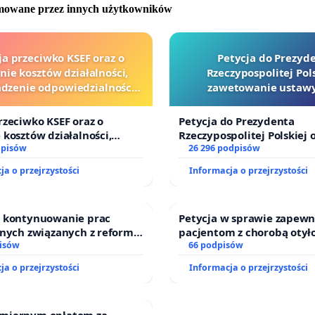
omowane przez innych użytkowników
ja przeciwko KSEF oraz o
Petycja do Prezyd
nie kosztów działalności,
Rzeczypospolitej Pols
zenie odpowiedzialności
zawetowanie ustawy
wej kluczowych urzędników
Szarlatan”
i sędziów
rzeciwko KSEF oraz o
Petycja do Prezydenta
 kosztów działalności,
Rzeczypospolitej Polskiej 
enie odpowiedzialności
dpisów
zawetowanie ustawy „Lex 
26 296 podpisów
ej kluczowych urzędników i
ja o przejrzystości
Informacja o przejrzystości
o kontynuowanie prac
Petycja w sprawie zapewn
jnych związanych z reformą
pacjentom z chorobą otył
dzinnego
isów
dostępu do kompleksoweg
66 podpisów
oraz programów profilakt
ja o przejrzystości
Informacja o przejrzystości
miernym opłatom za