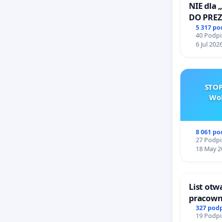
NIE dla 
DO PRE
RZECZYP
5 317 p
40 Podpi
6 Jul 202
STOP
Wol
8 061 p
27 Podpi
18 May 2
List otw
pracowni
Teatrze
327 pod
19 Podpi