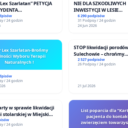
„Lex Szarlatan” PETYCJA
NIE DLA SZKODLIWYCH
ZYDENTA
INWESTYCJI W LESIE
OSPOLITEJ POLSKIEJ
ŁAGIEWNICKIM I ART
odpisów
6 290 podpisów
sy / 24 godzin
31 Podpisy / 24 godzin
6
24 Jun 2026
STOP likwidacji porodó
 Lex Szarlatan-Brońmy
Sulechowie – chrońmy
ności Wyboru Terapii
bezpieczeństwo matek 
2 527 podpisów
Naturalnych !
26 Podpisy / 24 godzin
noworodków
odpisów
sy / 24 godzin
026
21 Jul 2026
arty w sprawie likwidacji
List poparcia dla "Ka
 stolarskiej w Miejskim
pacjenta do kontak
 Miniatura w Gdańsku
pisów
zwierzęciem towarzy
sy / 24 godzin