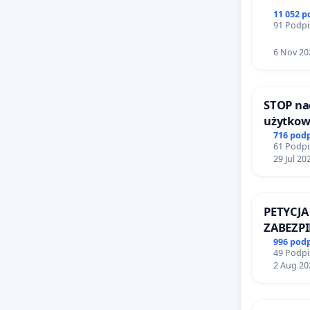
11 052 
91 Podpi
6 Nov 20
STOP na
użytkow
zajmowa
716 pod
61 Podpi
ogrody 
29 Jul 20
PETYCJA
ZABEZP
FUNKCJ
996 pod
49 Podpi
DLA BE
2 Aug 20
SKARYS