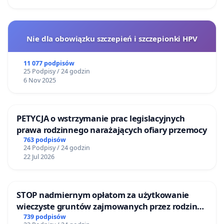
Nie dla obowiązku szczepień i szczepionki HPV
11 077 podpisów
25 Podpisy / 24 godzin
6 Nov 2025
PETYCJA o wstrzymanie prac legislacyjnych
prawa rodzinnego narażających ofiary przemocy
763 podpisów
24 Podpisy / 24 godzin
22 Jul 2026
STOP nadmiernym opłatom za użytkowanie
wieczyste gruntów zajmowanych przez rodzinne
ogrody działkowe.
739 podpisów