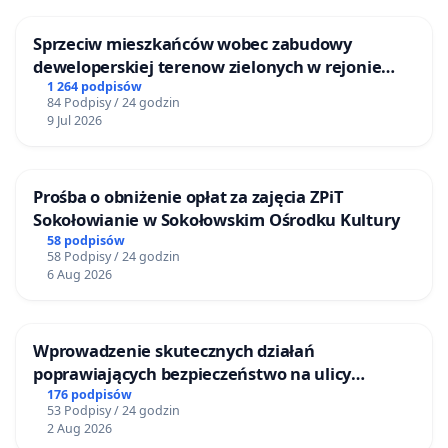
Sprzeciw mieszkańców wobec zabudowy
deweloperskiej terenow zielonych w rejonie
Bulwarów Straceńskich w Bielsku-Białej
1 264 podpisów
84 Podpisy / 24 godzin
9 Jul 2026
Prośba o obniżenie opłat za zajęcia ZPiT
Sokołowianie w Sokołowskim Ośrodku Kultury
58 podpisów
58 Podpisy / 24 godzin
6 Aug 2026
Wprowadzenie skutecznych działań
poprawiających bezpieczeństwo na ulicy
Żeromskiego w Otwocku
176 podpisów
53 Podpisy / 24 godzin
2 Aug 2026