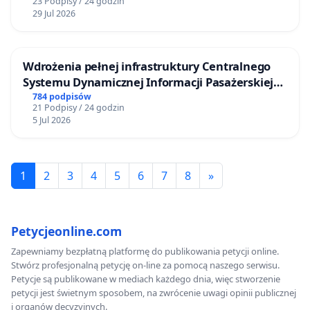
23 Podpisy / 24 godzin
29 Jul 2026
Wdrożenia pełnej infrastruktury Centralnego
Systemu Dynamicznej Informacji Pasażerskiej
(CSDiP) na stacji kolejowej w Łomży
784 podpisów
21 Podpisy / 24 godzin
5 Jul 2026
1
2
3
4
5
6
7
8
»
Petycjeonline.com
Zapewniamy bezpłatną platformę do publikowania petycji online.
Stwórz profesjonalną petycję on-line za pomocą naszego serwisu.
Petycje są publikowane w mediach każdego dnia, więc stworzenie
petycji jest świetnym sposobem, na zwrócenie uwagi opinii publicznej
i organów decyzyjnych.