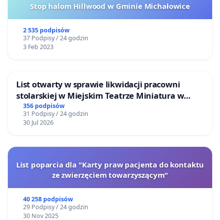
Stop halom Hillwood w Gminie Michałowice
2 535 podpisów
37 Podpisy / 24 godzin
3 Feb 2023
List otwarty w sprawie likwidacji pracowni
stolarskiej w Miejskim Teatrze Miniatura w
Gdańsku
356 podpisów
31 Podpisy / 24 godzin
30 Jul 2026
List poparcia dla "Karty praw pacjenta do kontaktu
ze zwierzęciem towarzyszącym"
40 258 podpisów
29 Podpisy / 24 godzin
30 Nov 2025