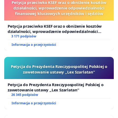
Petycja przeciwko KSEF oraz o obniżenie kosztów
działalności, wprowadzenie odpowiedzialności
finansowej kluczowych urzędników i sędziów
Petycja przeciwko KSEF oraz o obniżenie kosztów
działalności, wprowadzenie odpowiedzialności
finansowej kluczowych urzędników i sędziów
3 171 podpisów
Informacja o przejrzystości
Petycja do Prezydenta Rzeczypospolitej Polskiej o
zawetowanie ustawy „Lex Szarlatan”
Petycja do Prezydenta Rzeczypospolitej Polskiej o
zawetowanie ustawy „Lex Szarlatan”
26 345 podpisów
Informacja o przejrzystości