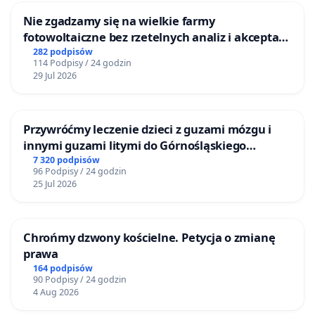
Nie zgadzamy się na wielkie farmy
fotowoltaiczne bez rzetelnych analiz i akceptacji
mieszkańców
282 podpisów
114 Podpisy / 24 godzin
29 Jul 2026
Przywróćmy leczenie dzieci z guzami mózgu i
innymi guzami litymi do Górnośląskiego
Centrum Zdrowia Dziecka w Katowicach
7 320 podpisów
96 Podpisy / 24 godzin
25 Jul 2026
Chrońmy dzwony kościelne. Petycja o zmianę
prawa
164 podpisów
90 Podpisy / 24 godzin
4 Aug 2026