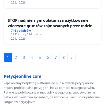
22 Jul 2026
STOP nadmiernym opłatom za użytkowanie
wieczyste gruntów zajmowanych przez rodzinne
ogrody działkowe.
744 podpisów
22 Podpisy / 24 godzin
29 Jul 2026
1
2
3
4
5
6
7
8
»
Petycjeonline.com
Zapewniamy bezpłatną platformę do publikowania petycji online.
Stwórz profesjonalną petycję on-line za pomocą naszego serwisu.
Petycje są publikowane w mediach każdego dnia, więc stworzenie
petycji jest świetnym sposobem, na zwrócenie uwagi opinii publicznej
i organów decyzyjnych.