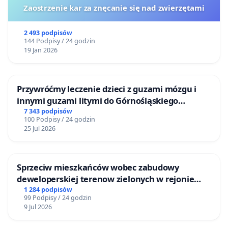
Zaostrzenie kar za znęcanie się nad zwierzętami
2 493 podpisów
144 Podpisy / 24 godzin
19 Jan 2026
Przywróćmy leczenie dzieci z guzami mózgu i
innymi guzami litymi do Górnośląskiego
Centrum Zdrowia Dziecka w Katowicach
7 343 podpisów
100 Podpisy / 24 godzin
25 Jul 2026
Sprzeciw mieszkańców wobec zabudowy
deweloperskiej terenow zielonych w rejonie
Bulwarów Straceńskich w Bielsku-Białej
1 284 podpisów
99 Podpisy / 24 godzin
9 Jul 2026