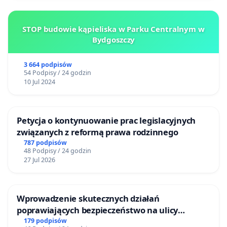
STOP budowie kąpieliska w Parku Centralnym w
Bydgoszczy
3 664 podpisów
54 Podpisy / 24 godzin
10 Jul 2024
Petycja o kontynuowanie prac legislacyjnych
związanych z reformą prawa rodzinnego
787 podpisów
48 Podpisy / 24 godzin
27 Jul 2026
Wprowadzenie skutecznych działań
poprawiających bezpieczeństwo na ulicy
Żeromskiego w Otwocku
179 podpisów