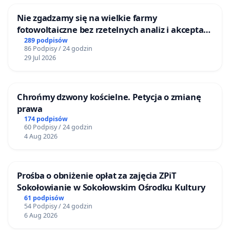
Nie zgadzamy się na wielkie farmy
fotowoltaiczne bez rzetelnych analiz i akceptacji
mieszkańców
289 podpisów
86 Podpisy / 24 godzin
29 Jul 2026
Chrońmy dzwony kościelne. Petycja o zmianę
prawa
174 podpisów
60 Podpisy / 24 godzin
4 Aug 2026
Prośba o obniżenie opłat za zajęcia ZPiT
Sokołowianie w Sokołowskim Ośrodku Kultury
61 podpisów
54 Podpisy / 24 godzin
6 Aug 2026