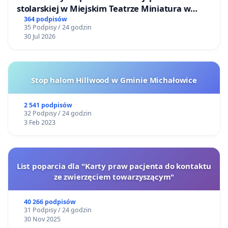
stolarskiej w Miejskim Teatrze Miniatura w
Gdańsku
364 podpisów
35 Podpisy / 24 godzin
30 Jul 2026
Stop halom Hillwood w Gminie Michałowice
2 541 podpisów
32 Podpisy / 24 godzin
3 Feb 2023
List poparcia dla "Karty praw pacjenta do kontaktu
ze zwierzęciem towarzyszącym"
40 266 podpisów
31 Podpisy / 24 godzin
30 Nov 2025