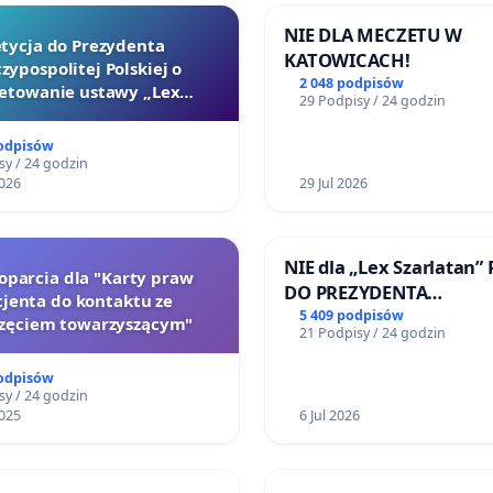
NIE DLA MECZETU W
tycja do Prezydenta
KATOWICACH!
zypospolitej Polskiej o
2 048 podpisów
etowanie ustawy „Lex
29 Podpisy / 24 godzin
Szarlatan”
podpisów
sy / 24 godzin
026
29 Jul 2026
NIE dla „Lex Szarlatan”
poparcia dla "Karty praw
DO PREZYDENTA
jenta do kontaktu ze
RZECZYPOSPOLITEJ POL
5 409 podpisów
zęciem towarzyszącym"
21 Podpisy / 24 godzin
podpisów
sy / 24 godzin
025
6 Jul 2026