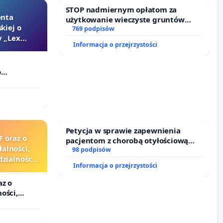
STOP nadmiernym opłatom za
enta
użytkowanie wieczyste gruntów
kiej o
zajmowanych przez rodzinne ogrody
769 podpisów
 „Lex
działkowe.
Informacja o przejrzystości
o
Szarlatan”
Petycja w sprawie zapewnienia
F oraz o
pacjentom z chorobą otyłościową
alności,
dostępu do kompleksowego leczenia
98 podpisów
zialności
oraz programów profilaktycznych.
Informacja o przejrzystości
urzędników
az o
ości,
alności
zędników i