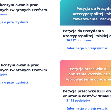
o kontynuowanie prac
Petycja do Prezyd
jnych związanych z reformą
Rzeczypospolitej Pols
dzinnego
isów
zawetowanie ustawy
ja o przejrzystości
Szarlatan”
Petycja do Prezydenta
Rzeczypospolitej Polskiej 
zawetowanie ustawy „Lex 
26 412 podpisów
Informacja o przejrzystości
o kontynuowanie prac
Petycja przeciwko KSE
jnych związanych z reformą
obniżenie kosztów dział
dzinnego
isów
wprowadzenie odpowied
ja o przejrzystości
finansowej kluczowych 
i sędziów
Petycja przeciwko KSEF or
obniżenie kosztów działaln
wprowadzenie odpowiedzi
3 178 podpisów
finansowej kluczowych ur
Informacja o przejrzystości
sędziów