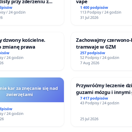
isty przy zderzeniu z
vape
 energochłonną
odpisów
1 400 podpisów
isy / 24 godzin
113 Podpisy / 24 godzin
26
31 Jul 2026
 dzwony kościelne.
Zachowajmy czerwono
 o zmianę prawa
tramwaje w GZM
pisów
257 podpisów
sy / 24 godzin
52 Podpisy / 24 godzin
26
7 Aug 2026
Przywróćmy leczenie dzi
nie kar za znęcanie się nad
guzami mózgu i innymi
zwierzętami
litymi do Górnośląskieg
7 417 podpisów
43 Podpisy / 24 godzin
Centrum Zdrowia Dziec
odpisów
Katowicach
sy / 24 godzin
026
25 Jul 2026