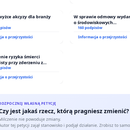
wyżce akcyzy dla branży
W sprawie odmowy wydani
o środowiskowych
dpisów
uwarunkowaniach dla bu
160 podpisów
zakładu wytwarzania bio
ja o przejrzystości
Informacja o przejrzystości
„Krynki” w Ostrowiu Poł
oraz ochrony mieszkańców
Knyszyńskiej
nie ryzyka śmierci
sty przy zderzeniu z
energochłonną
dpisów
ja o przejrzystości
ROZPOCZNIJ WŁASNĄ PETYCJĘ
Czy jest jakaś rzecz, którą pragniesz zmienić?
Milczenie nie powoduje zmiany.
Autor tej petycji zajął stanowisko i podjął działanie. Zrobisz to samo