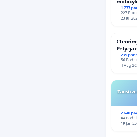
motocykl
barierą
1 777 p
227 Podp
23 Jul 20
Chrońmy
Petycja
239 pod
56 Podpi
4 Aug 20
Zaostrze
2 640 p
44 Podpi
19 Jan 2