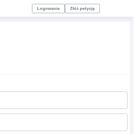
Logowanie
Złóż petycję