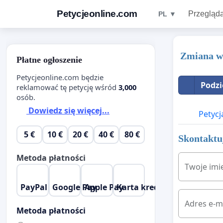
Petycjeonline.com
Przegląda
PL ▼
Zmiana w 
Płatne ogłoszenie
Petycjeonline.com będzie
Podzi
reklamować tę petycję wśród
3,000
osób.
Dowiedz się więcej...
Petycj
5 €
10 €
20 €
40 €
80 €
Skontaktuj
Metoda płatności
Twoje imi
PayPal
Google Pay
Apple Pay
Karta kredytowa
Adres e-m
Metoda płatności