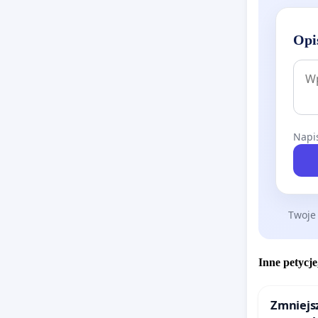
Opi
Napis
Twoje
Inne petycje
Zmniejsz