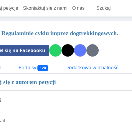
j petycje
Skontaktuj się z nami
O nas
Szukaj
Regulaminie cyklu imprez dogtrekkingowych.
el się na Facebooku
a
Podpisy
Dodatkowa widzialność
120
 się z autorem petycji
ę
ail