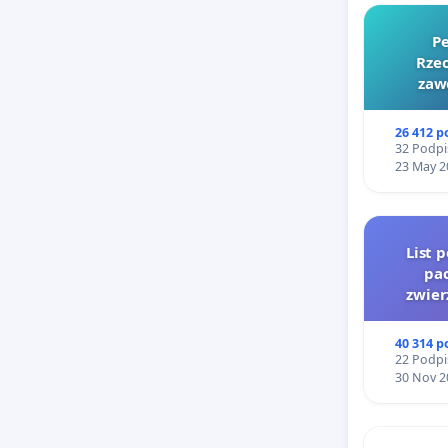
Pe
Rzec
zaw
26 412 
32 Podpi
23 May 2
List 
pac
zwier
40 314 
22 Podpi
30 Nov 2