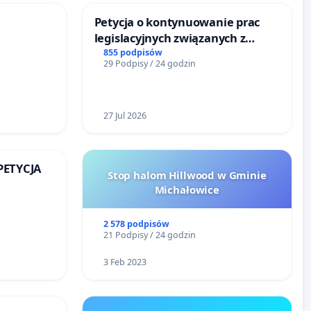
Petycja o kontynuowanie prac
legislacyjnych związanych z
reformą prawa rodzinnego
855 podpisów
29 Podpisy / 24 godzin
27 Jul 2026
 PETYCJA
Stop halom Hillwood w Gminie
Michałowice
SKIEJ
2 578 podpisów
21 Podpisy / 24 godzin
3 Feb 2023