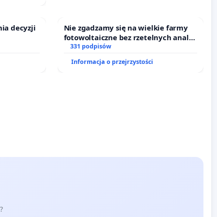
a decyzji
Nie zgadzamy się na wielkie farmy
fotowoltaiczne bez rzetelnych analiz
dowy
i akceptacji mieszkańców
331 podpisów
metanu
Informacja o przejrzystości
udniowym
 i Puszczy
?