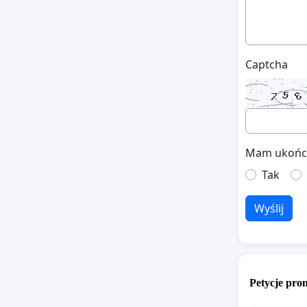
Captcha
Mam ukończo
Tak
Wyślij
Petycje pr