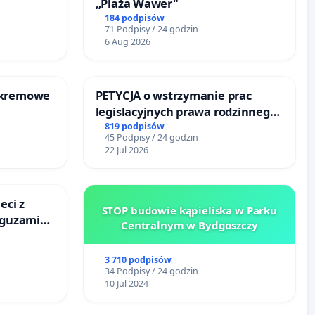
„Plaża Wawer"
184 podpisów
71 Podpisy / 24 godzin
6 Aug 2026
-kremowe
PETYCJA o wstrzymanie prac
legislacyjnych prawa rodzinnego
narażających ofiary przemocy
819 podpisów
45 Podpisy / 24 godzin
22 Jul 2026
eci z
STOP budowie kąpieliska w Parku
 guzami
Centralnym w Bydgoszczy
o
ka w
3 710 podpisów
34 Podpisy / 24 godzin
10 Jul 2024