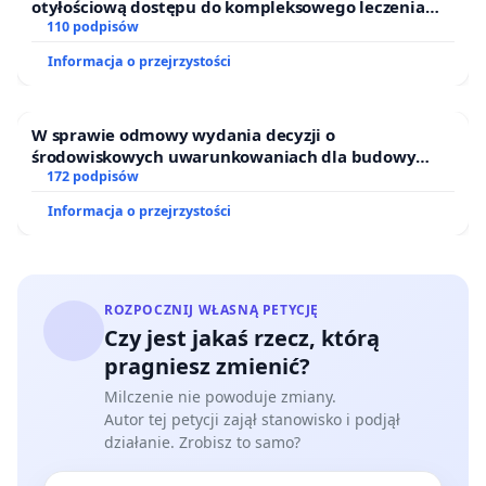
otyłościową dostępu do kompleksowego leczenia
oraz programów profilaktycznych.
110 podpisów
Informacja o przejrzystości
W sprawie odmowy wydania decyzji o
środowiskowych uwarunkowaniach dla budowy
zakładu wytwarzania biometanu „Krynki” w
172 podpisów
Ostrowiu Południowym oraz ochrony mieszkańców i
Informacja o przejrzystości
Puszczy Knyszyńskiej
ROZPOCZNIJ WŁASNĄ PETYCJĘ
Czy jest jakaś rzecz, którą
pragniesz zmienić?
Milczenie nie powoduje zmiany.
Autor tej petycji zajął stanowisko i podjął
działanie. Zrobisz to samo?