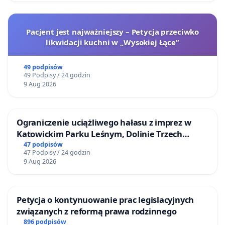
Pacjent jest najważniejszy – Petycja przeciwko
likwidacji kuchni w „Wysokiej Łące”
49 podpisów
49 Podpisy / 24 godzin
9 Aug 2026
Ograniczenie uciążliwego hałasu z imprez w
Katowickim Parku Leśnym, Dolinie Trzech
Stawów i na Lotnisku Muchowiec
47 podpisów
47 Podpisy / 24 godzin
9 Aug 2026
Petycja o kontynuowanie prac legislacyjnych
związanych z reformą prawa rodzinnego
896 podpisów