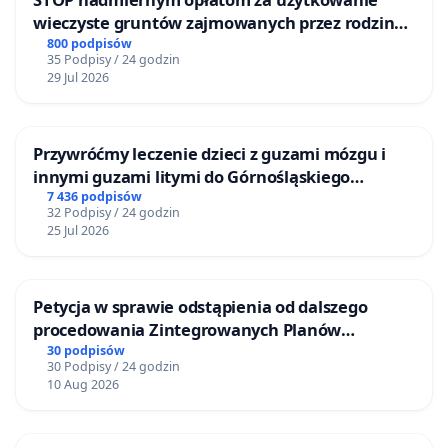
wieczyste gruntów zajmowanych przez rodzinne
ogrody działkowe.
800 podpisów
35 Podpisy / 24 godzin
29 Jul 2026
Przywróćmy leczenie dzieci z guzami mózgu i
innymi guzami litymi do Górnośląskiego
Centrum Zdrowia Dziecka w Katowicach
7 436 podpisów
32 Podpisy / 24 godzin
25 Jul 2026
Petycja w sprawie odstąpienia od dalszego
procedowania Zintegrowanych Planów
Inwestycyjnych „Myślenice – Barnasiówka” oraz
30 podpisów
30 Podpisy / 24 godzin
„Myślenice – Bukówka”
10 Aug 2026