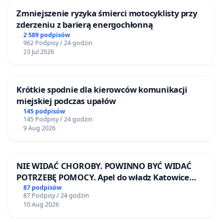
Zmniejszenie ryzyka śmierci motocyklisty przy
zderzeniu z barierą energochłonną
2 589 podpisów
962 Podpisy / 24 godzin
23 Jul 2026
Krótkie spodnie dla kierowców komunikacji
miejskiej podczas upałów
145 podpisów
145 Podpisy / 24 godzin
9 Aug 2026
NIE WIDAĆ CHOROBY. POWINNO BYĆ WIDAĆ
POTRZEBĘ POMOCY. Apel do władz Katowice
Airport o przystąpienie do programu HIDDEN
87 podpisów
87 Podpisy / 24 godzin
DISABILITIES SUNFLOWER – SŁONECZNIK –
10 Aug 2026
UKRYTE NIEPEŁNOSPRAWNOŚCI