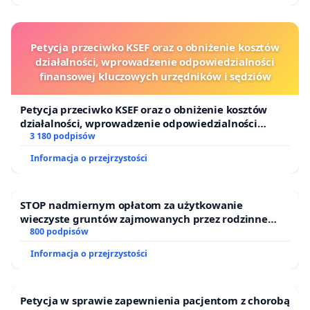
Petycja przeciwko KSEF oraz o obniżenie kosztów
działalności, wprowadzenie odpowiedzialności
finansowej kluczowych urzędników i sędziów
Petycja przeciwko KSEF oraz o obniżenie kosztów
działalności, wprowadzenie odpowiedzialności
finansowej kluczowych urzędników i sędziów
3 180 podpisów
Informacja o przejrzystości
STOP nadmiernym opłatom za użytkowanie
wieczyste gruntów zajmowanych przez rodzinne
ogrody działkowe.
800 podpisów
Informacja o przejrzystości
Petycja w sprawie zapewnienia pacjentom z chorobą