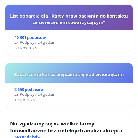
List poparcia dla "Karty praw pacjenta do kontaktu
ze zwierzęciem towarzyszącym"
40 331 podpisów
24 Podpisy / 24 godzin
30 Nov 2025
Zaostrzenie kar za znęcanie się nad zwierzętami
2 653 podpisów
23 Podpisy / 24 godzin
19 Jan 2026
Nie zgadzamy się na wielkie farmy
fotowoltaiczne bez rzetelnych analiz i akceptacji
mieszkańców
343 podpisów