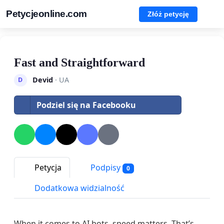
Petycjeonline.com
Złóż petycję
Fast and Straightforward
Devid
· UA
D
Podziel się na Facebooku
Petycja
Podpisy
0
Dodatkowa widzialność
When it comes to AI bots, speed matters. That’s