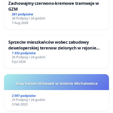
Zachowajmy czerwono-kremowe tramwaje w
GZM
281 podpisów
30 Podpisy / 24 godzin
7 Aug 2026
Sprzeciw mieszkańców wobec zabudowy
deweloperskiej terenow zielonych w rejonie
Bulwarów Straceńskich w Bielsku-Białej
1 332 podpisów
26 Podpisy / 24 godzin
9 Jul 2026
Stop halom Hillwood w Gminie Michałowice
2 597 podpisów
25 Podpisy / 24 godzin
3 Feb 2023