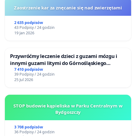
Zaostrzenie kar za znęcanie się nad zwierzętami
2 635 podpisów
43 Podpisy / 24 godzin
19 Jan 2026
Przywróćmy leczenie dzieci z guzami mózgu i
innymi guzami litymi do Górnośląskiego
Centrum Zdrowia Dziecka w Katowicach
7 410 podpisów
39 Podpisy / 24 godzin
25 Jul 2026
STOP budowie kąpieliska w Parku Centralnym w
Bydgoszczy
3 708 podpisów
36 Podpisy / 24 godzin