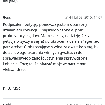
nie jest).
Gość
#144
Jul 08, 2015, 14:07
Podpisałem petycję, ponieważ jestem oburzony
działaniem dyrekcji Elbląskiego szpitala, policji,
prokuratury i sądów. Mam szczerą nadzieję, że ta
petycja przyczyni się a) do ukrócenia działań "agentek
patriarchatu" obarczających winą za gwałt kobietę; b)
do surowego ukarania winnych gwałtu; c) do
sprawiedliwego zadośćuczynienia skrzywdzonej
kobiecie. Chcę także okazać moje wsparcie pani
Aleksandrze.
P.J.B., MSc
Gość
#145
Jul 08, 2015, 15:08