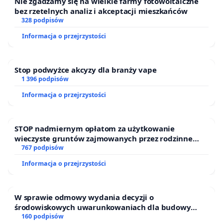
Nie zgadzamy się na wielkie farmy fotowoltaiczne
bez rzetelnych analiz i akceptacji mieszkańców
328 podpisów
Informacja o przejrzystości
Stop podwyżce akcyzy dla branży vape
1 396 podpisów
Informacja o przejrzystości
STOP nadmiernym opłatom za użytkowanie
wieczyste gruntów zajmowanych przez rodzinne
ogrody działkowe.
767 podpisów
Informacja o przejrzystości
W sprawie odmowy wydania decyzji o
środowiskowych uwarunkowaniach dla budowy
zakładu wytwarzania biometanu „Krynki” w
160 podpisów