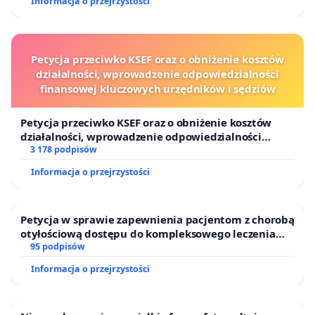
Informacja o przejrzystości
Petycja przeciwko KSEF oraz o obniżenie kosztów
działalności, wprowadzenie odpowiedzialności
finansowej kluczowych urzędników i sędziów
Petycja przeciwko KSEF oraz o obniżenie kosztów
działalności, wprowadzenie odpowiedzialności
finansowej kluczowych urzędników i sędziów
3 178 podpisów
Informacja o przejrzystości
Petycja w sprawie zapewnienia pacjentom z chorobą
otyłościową dostępu do kompleksowego leczenia
oraz programów profilaktycznych.
95 podpisów
Informacja o przejrzystości