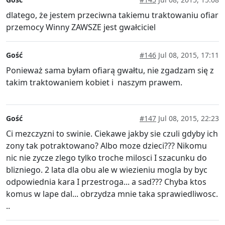
dlatego, że jestem przeciwna takiemu traktowaniu ofiar
przemocy Winny ZAWSZE jest gwałciciel
Gość
#146
Jul 08, 2015, 17:11
Ponieważ sama byłam ofiarą gwałtu, nie zgadzam się z
takim traktowaniem kobiet i naszym prawem.
Gość
#147
Jul 08, 2015, 22:23
Ci mezczyzni to swinie. Ciekawe jakby sie czuli gdyby ich
zony tak potraktowano? Albo moze dzieci??? Nikomu
nic nie zycze zlego tylko troche milosci I szacunku do
blizniego. 2 lata dla obu ale w wiezieniu mogla by byc
odpowiednia kara I przestroga... a sad??? Chyba ktos
komus w lape dal... obrzydza mnie taka sprawiedliwosc.
..