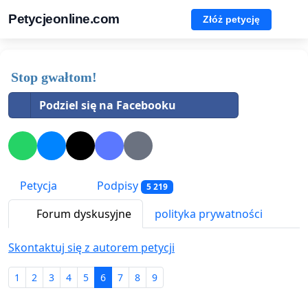
Petycjeonline.com
Złóż petycję
Stop gwałtom!
Podziel się na Facebooku
Petycja
Podpisy
5 219
Forum dyskusyjne
polityka prywatności
Skontaktuj się z autorem petycji
1
2
3
4
5
6
7
8
9