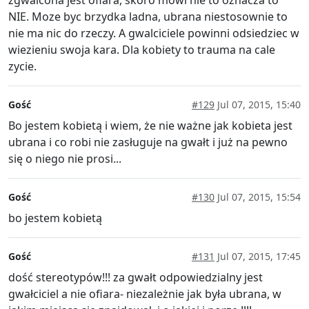
zgwalcona jest ofiara, skoro mowi nie to oznacza to
NIE. Moze byc brzydka ladna, ubrana niestosownie to
nie ma nic do rzeczy. A gwalciciele powinni odsiedziec w
wiezieniu swoja kara. Dla kobiety to trauma na cale
zycie.
Gość
#129
Jul 07, 2015, 15:40
Bo jestem kobietą i wiem, że nie ważne jak kobieta jest
ubrana i co robi nie zasługuje na gwałt i już na pewno
się o niego nie prosi...
Gość
#130
Jul 07, 2015, 15:54
bo jestem kobietą
Gość
#131
Jul 07, 2015, 17:45
dość stereotypów!!! za gwałt odpowiedzialny jest
gwałciciel a nie ofiara- niezależnie jak była ubrana, w