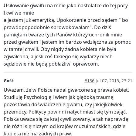
Usiłowanie gwałtu na mnie jako nastolatce do tej pory
tkwi we mnie
a jestem już emerytką. Upokorzenie przed sądem " bo
prawdopopodobnie sprowokowałam". Do dziś
pamiętam twarze tych Panów którzy uchronili mnie
przed gwałtem i jestem im bardzo wdzięczna za pomoc
w tamtej chwili. Oby nigdy żadna kobieta nie była
zgwałcona, a jeśli coś takiego się wydarzy niech
sędziowie nie będą pobłażliwi oprawcom.
Gość
#136
Jul 07, 2015, 23:21
Uważam, że w Polsce nadal gwałcone są prawa kobiet.
Studiuję Psychologię i wiem jak głęboką traumę
pozostawia doświadczenie gwałtu, czy jakiejkolwiek
przemocy. Politycy powinni natychmiast się tym zająć.
Polska uważa się za kraj cywilizowany, a tak naprawdę
nie różni się niczym od krajów muzułmańskich, gdzie
kobieta nie ma żadnych praw.