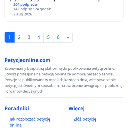
Żeromskiego w Otwocku
204 podpisów
14 Podpisy / 24 godzin
2 Aug 2026
1
2
3
4
5
6
»
Petycjeonline.com
Zapewniamy bezpłatną platformę do publikowania petycji online.
Stwórz profesjonalną petycję on-line za pomocą naszego serwisu.
Petycje są publikowane w mediach każdego dnia, więc stworzenie
petycji jest świetnym sposobem, na zwrócenie uwagi opinii publicznej
i organów decyzyjnych.
Poradniki
Więcej
Jak rozpocząć petycję
Złóż petycję
online