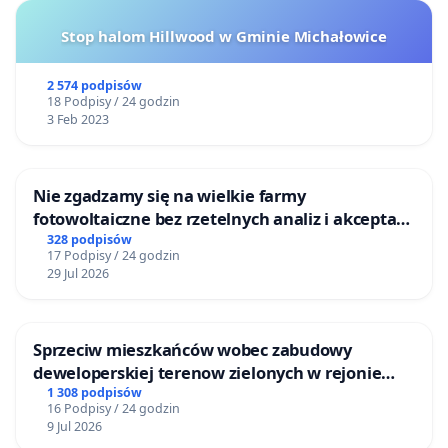
Stop halom Hillwood w Gminie Michałowice
2 574 podpisów
18 Podpisy / 24 godzin
3 Feb 2023
Nie zgadzamy się na wielkie farmy
fotowoltaiczne bez rzetelnych analiz i akceptacji
mieszkańców
328 podpisów
17 Podpisy / 24 godzin
29 Jul 2026
Sprzeciw mieszkańców wobec zabudowy
deweloperskiej terenow zielonych w rejonie
Bulwarów Straceńskich w Bielsku-Białej
1 308 podpisów
16 Podpisy / 24 godzin
9 Jul 2026