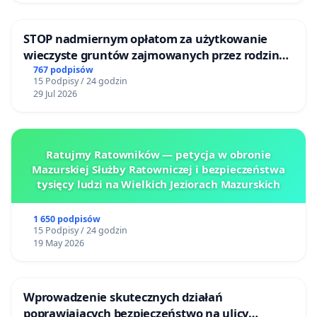
STOP nadmiernym opłatom za użytkowanie
wieczyste gruntów zajmowanych przez rodzinne
ogrody działkowe.
767 podpisów
15 Podpisy / 24 godzin
29 Jul 2026
Ratujmy Ratowników — petycja w obronie
Mazurskiej Służby Ratowniczej i bezpieczeństwa
tysięcy ludzi na Wielkich Jeziorach Mazurskich
1 650 podpisów
15 Podpisy / 24 godzin
19 May 2026
Wprowadzenie skutecznych działań
poprawiających bezpieczeństwo na ulicy