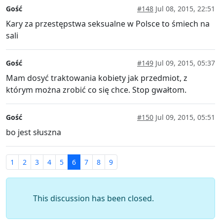
Gość
#148
Jul 08, 2015, 22:51
Kary za przestępstwa seksualne w Polsce to śmiech na
sali
Gość
#149
Jul 09, 2015, 05:37
Mam dosyć traktowania kobiety jak przedmiot, z
którym można zrobić co się chce. Stop gwałtom.
Gość
#150
Jul 09, 2015, 05:51
bo jest słuszna
1
2
3
4
5
6
7
8
9
This discussion has been closed.