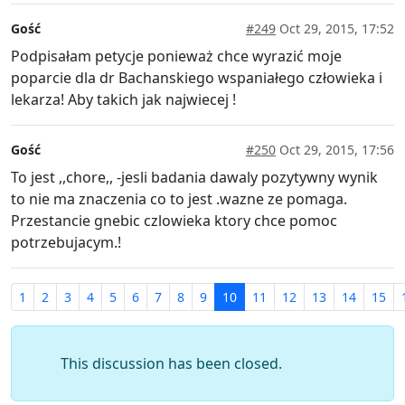
Gość
#249
Oct 29, 2015, 17:52
Podpisałam petycje ponieważ chce wyrazić moje
poparcie dla dr Bachanskiego wspaniałego człowieka i
lekarza! Aby takich jak najwiecej !
Gość
#250
Oct 29, 2015, 17:56
To jest ,,chore,, -jesli badania dawaly pozytywny wynik
to nie ma znaczenia co to jest .wazne ze pomaga.
Przestancie gnebic czlowieka ktory chce pomoc
potrzebujacym.!
1
2
3
4
5
6
7
8
9
10
11
12
13
14
15
This discussion has been closed.