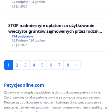
24 Podpisy / 24 godzin
22 Jul 2026
STOP nadmiernym opłatom za użytkowanie
wieczyste gruntów zajmowanych przez rodzinne
ogrody działkowe.
744 podpisów
22 Podpisy / 24 godzin
29 Jul 2026
1
2
3
4
5
6
7
8
»
Petycjeonline.com
Zapewniamy bezpłatną platformę do publikowania petycji online.
Stwórz profesjonalną petycję on-line za pomocą naszego serwisu.
Petycje są publikowane w mediach każdego dnia, więc stworzenie
petycji jest świetnym sposobem, na zwrócenie uwagi opinii publicznej