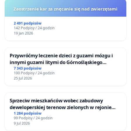
Zaostrzenie kar za znęcanie się nad zwierzętami
2 491 podpisów
142 Podpisy / 24 godzin
19 Jan 2026
Przywróćmy leczenie dzieci z guzami mózgu i
innymi guzami litymi do Górnośląskiego
Centrum Zdrowia Dziecka w Katowicach
7 343 podpisów
100 Podpisy / 24 godzin
25 Jul 2026
Sprzeciw mieszkańców wobec zabudowy
deweloperskiej terenow zielonych w rejonie
Bulwarów Straceńskich w Bielsku-Białej
1 284 podpisów
99 Podpisy / 24 godzin
9 Jul 2026