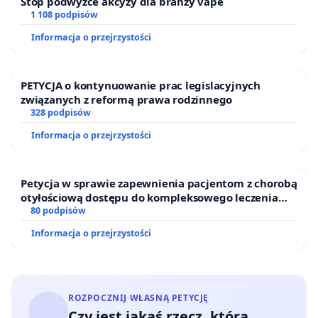
Stop podwyżce akcyzy dla branży vape
1 108 podpisów
Informacja o przejrzystości
PETYCJA o kontynuowanie prac legislacyjnych
związanych z reformą prawa rodzinnego
328 podpisów
Informacja o przejrzystości
Petycja w sprawie zapewnienia pacjentom z chorobą
otyłościową dostępu do kompleksowego leczenia
oraz programów profilaktycznych.
80 podpisów
Informacja o przejrzystości
ROZPOCZNIJ WŁASNĄ PETYCJĘ
Czy jest jakaś rzecz, którą