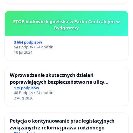
STOP budowie kąpieliska w Parku Centralnym w
Bydgoszczy
3 664 podpisów
54 Podpisy / 24 godzin
10 Jul 2024
Wprowadzenie skutecznych działań
poprawiających bezpieczeństwo na ulicy
Żeromskiego w Otwocku
179 podpisów
48 Podpisy / 24 godzin
2 Aug 2026
Petycja o kontynuowanie prac legislacyjnych
związanych z reformą prawa rodzinnego