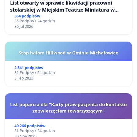
List otwarty w sprawie likwidacji pracowni
stolarskiej w Miejskim Teatrze Miniatura w
Gdańsku
364 podpisów
35 Podpisy / 24 godzin
30 Jul 2026
Stop halom Hillwood w Gminie Michałowice
2 541 podpisów
32 Podpisy / 24 godzin
3 Feb 2023
List poparcia dla "Karty praw pacjenta do kontaktu
ze zwierzęciem towarzyszącym"
40 266 podpisów
31 Podpisy / 24 godzin
30 Nov 2025