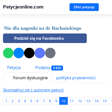
Petycjeonline.com
Złóż petycję
Nie dla nagonki na dr Bachańskiego
Podziel się na Facebooku
Petycja
Podpisy
5 625
Forum dyskusyjne
polityka prywatności
Skontaktuj się z autorem petycji
1
2
3
4
5
6
7
8
9
10
11
12
13
14
15