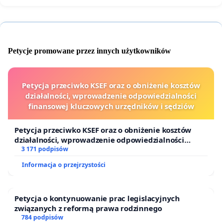
Petycje promowane przez innych użytkowników
Petycja przeciwko KSEF oraz o obniżenie kosztów
działalności, wprowadzenie odpowiedzialności
finansowej kluczowych urzędników i sędziów
Petycja przeciwko KSEF oraz o obniżenie kosztów
działalności, wprowadzenie odpowiedzialności
finansowej kluczowych urzędników i sędziów
3 171 podpisów
Informacja o przejrzystości
Petycja o kontynuowanie prac legislacyjnych
związanych z reformą prawa rodzinnego
784 podpisów