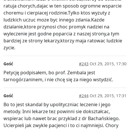
ratuja chorych,dajac w ten sposob ogromne wsparcie
choremu i cierpiacej rodzinie.Tylko ktos wyzuty z
ludzkich uczuc moze byc innego zdania.Kazde
dzialanie,ktore przynosi choc promyk nadziei na
wyleczenie jest godne poparcia z naszej strony,a tym
bardziej ze strony lekarzy,ktorzy maja ratowac ludzkie
zycie.
Gość
#243
Oct 29, 2015, 17:30
Petycję podpisałem, bo prof. Zembala jest
tarnogórzaninem, i nie chcę się za niego wstydzić.
Gość
#244
Oct 29, 2015, 17:31
Bo to jest skandal by upolityczniac leczenie i jego
metody. Inni lekarze tez powinni sie dokształcac,
wspierac lub nawet brac przyklad z dr Bachańskiego.
Ucierpieli jak zwykle pacjenci i to ci najmniejsi. Chory