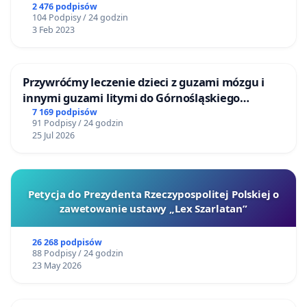
2 476 podpisów
104 Podpisy / 24 godzin
3 Feb 2023
Przywróćmy leczenie dzieci z guzami mózgu i
innymi guzami litymi do Górnośląskiego
Centrum Zdrowia Dziecka w Katowicach
7 169 podpisów
91 Podpisy / 24 godzin
25 Jul 2026
Petycja do Prezydenta Rzeczypospolitej Polskiej o
zawetowanie ustawy „Lex Szarlatan”
26 268 podpisów
88 Podpisy / 24 godzin
23 May 2026