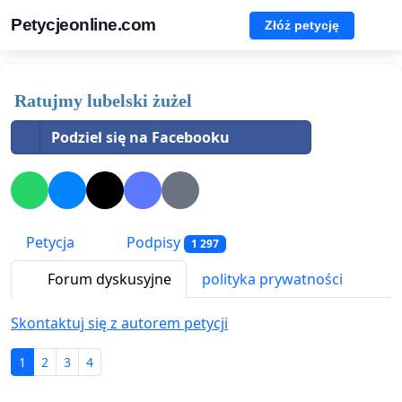
Petycjeonline.com
Złóż petycję
Ratujmy lubelski żużel
Podziel się na Facebooku
Petycja
Podpisy
1 297
Forum dyskusyjne
polityka prywatności
Skontaktuj się z autorem petycji
1
2
3
4