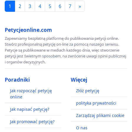
1
2
3
4
5
6
7
»
Petycjeonline.com
Zapewniamy bezpłatną platformę do publikowania petycji online.
Stwórz profesjonalną petycję on-line za pomocą naszego serwisu.
Petycje są publikowane w mediach każdego dnia, więc stworzenie
petycji jest świetnym sposobem, na zwrócenie uwagi opinii publicznej
i organów decyzyjnych.
Poradniki
Więcej
Jak rozpocząć petycję
Złóż petycję
online
polityka prywatności
Jak napisać petycję?
Zarządzaj plikami cookie
Jak promować petycję?
O nas