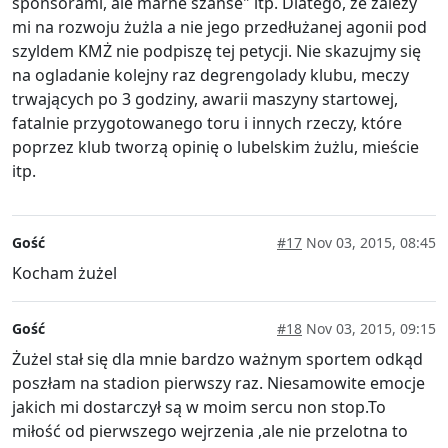
sponsorami, ale marne szanse" itp. Dlatego, że zależy
mi na rozwoju żużla a nie jego przedłużanej agonii pod
szyldem KMŻ nie podpiszę tej petycji. Nie skazujmy się
na ogladanie kolejny raz degrengolady klubu, meczy
trwających po 3 godziny, awarii maszyny startowej,
fatalnie przygotowanego toru i innych rzeczy, które
poprzez klub tworzą opinię o lubelskim żużlu, mieście
itp.
Gość
#17
Nov 03, 2015, 08:45
Kocham żużel
Gość
#18
Nov 03, 2015, 09:15
Żużel stał się dla mnie bardzo ważnym sportem odkąd
poszłam na stadion pierwszy raz. Niesamowite emocje
jakich mi dostarczył są w moim sercu non stop.To
miłość od pierwszego wejrzenia ,ale nie przelotna to