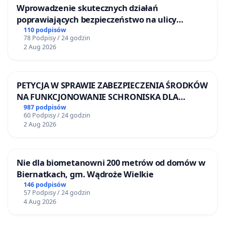
Wprowadzenie skutecznych działań
poprawiających bezpieczeństwo na ulicy
Żeromskiego w Otwocku
110 podpisów
78 Podpisy / 24 godzin
2 Aug 2026
PETYCJA W SPRAWIE ZABEZPIECZENIA ŚRODKÓW
NA FUNKCJONOWANIE SCHRONISKA DLA
BEZDOMNYCH ZWIERZĄT W SKARYSZEWIE
987 podpisów
60 Podpisy / 24 godzin
2 Aug 2026
Nie dla biometanowni 200 metrów od domów w
Biernatkach, gm. Wądroże Wielkie
146 podpisów
57 Podpisy / 24 godzin
4 Aug 2026