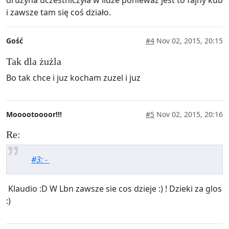
drużyna uczestniczyła w lidze ponieważ jest to fajny kub
i zawsze tam się coś działo.
Gość
#4
Nov 02, 2015, 20:15
Tak dla żużla
Bo tak chce i juz kocham zuzel i juz
Mooootoooor!!!
#5
Nov 02, 2015, 20:16
Re:
#3: -
Klaudio :D W Lbn zawsze sie cos dzieje :) ! Dzieki za glos
:)