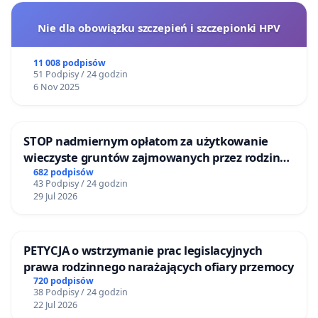
Nie dla obowiązku szczepień i szczepionki HPV
11 008 podpisów
51 Podpisy / 24 godzin
6 Nov 2025
STOP nadmiernym opłatom za użytkowanie
wieczyste gruntów zajmowanych przez rodzinne
ogrody działkowe.
682 podpisów
43 Podpisy / 24 godzin
29 Jul 2026
PETYCJA o wstrzymanie prac legislacyjnych
prawa rodzinnego narażających ofiary przemocy
720 podpisów
38 Podpisy / 24 godzin
22 Jul 2026