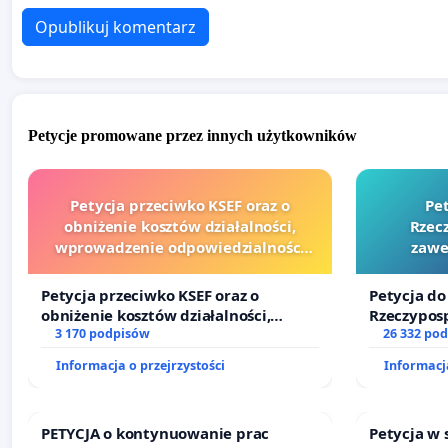
Opublikuj komentarz
Petycje promowane przez innych użytkowników
Petycja przeciwko KSEF oraz o
Pe
obniżenie kosztów działalności,
Rzecz
wprowadzenie odpowiedzialności
zawe
finansowej kluczowych urzędników i
sędziów
Petycja przeciwko KSEF oraz o
Petycja do
obniżenie kosztów działalności,
Rzeczyposp
wprowadzenie odpowiedzialności
3 170 podpisów
zawetowan
26 332 po
finansowej kluczowych urzędników i
Informacja o przejrzystości
Informacja
sędziów
PETYCJA o kontynuowanie prac
Petycja w