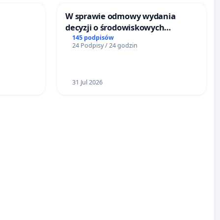
W sprawie odmowy wydania
decyzji o środowiskowych
RÓWKU
uwarunkowaniach dla budowy
145 podpisów
24 Podpisy / 24 godzin
zakładu wytwarzania biometanu
„Krynki” w Ostrowiu
Południowym oraz ochrony
mieszkańców i Puszczy
31 Jul 2026
Knyszyńskiej