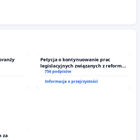
branży
Petycja o kontynuowanie prac
legislacyjnych związanych z reformą
prawa rodzinnego
756 podpisów
Informacja o przejrzystości
 za