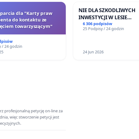
NIE DLA SZKODLIWYCH
oparcia dla "Karty praw
INWESTYCJI W LESIE
jenta do kontaktu ze
ŁAGIEWNICKIM I ARTU
6 306 podpisów
zęciem towarzyszącym"
25 Podpisy / 24 godzin
dpisów
 / 24 godzin
25
24 Jun 2026
z profesjonalną petycję on-line za
a, więc stworzenie petycji jest
ecyzyjnych.