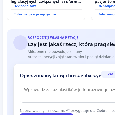
legislacyjnych związanych z reformą
pacjentom
prawa rodzinnego
322 podpisów
dostępu d
76 podpis
oraz prog
Informacja o przejrzystości
Informacja
ROZPOCZNIJ WŁASNĄ PETYCJĘ
Czy jest jakaś rzecz, którą pragni
Milczenie nie powoduje zmiany.
Autor tej petycji zajął stanowisko i podjął działani
Zasi
Opisz zmianę, którą chcesz zobaczyć
Napisz własnymi słowami. AI przygotuje dla Ciebie moc