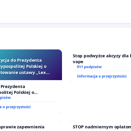
Stop podwyżce akcyzy dla 
tycja do Prezydenta
vape
ypospolitej Polskiej o
911 podpisów
towanie ustawy „Lex
Informacja o przejrzystości
Szarlatan”
 Prezydenta
olitej Polskiej o
ie ustawy „Lex Szarlatan”
dpisów
 o przejrzystości
 sprawie zapewnienia
STOP nadmiernym opłatom