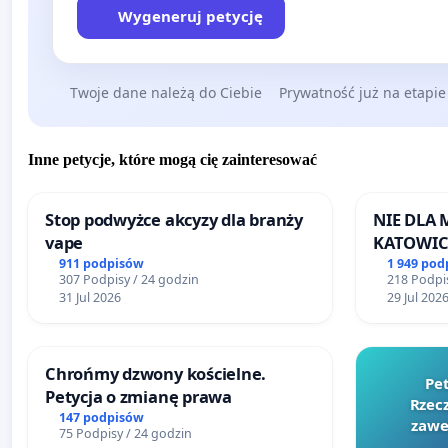
Wygeneruj petycję
Twoje dane należą do Ciebie
Prywatność już na etapie
Inne petycje, które mogą cię zainteresować
Stop podwyżce akcyzy dla branży
NIE DLA
vape
KATOWIC
911 podpisów
1 949 pod
307 Podpisy / 24 godzin
218 Podpis
31 Jul 2026
29 Jul 202
Chrońmy dzwony kościelne.
Pe
Petycja o zmianę prawa
Rzecz
147 podpisów
zawe
75 Podpisy / 24 godzin