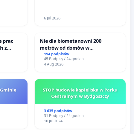
6 Jul 2026
e prac
Nie dla biometanowni 200
h z
metrów od domów w
go
Biernatkach, gm. Wądroże
194 podpisów
45 Podpisy / 24 godzin
Wielkie
4 Aug 2026
 Gminie
STOP budowie kąpieliska w Parku
Centralnym w Bydgoszczy
3 635 podpisów
31 Podpisy / 24 godzin
10 Jul 2024