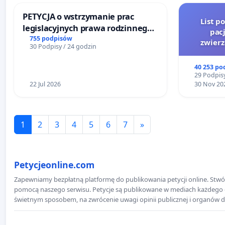
PETYCJA o wstrzymanie prac
List p
legislacyjnych prawa rodzinnego
pac
narażających ofiary przemocy
755 podpisów
zwier
30 Podpisy / 24 godzin
40 253 po
29 Podpisy
22 Jul 2026
30 Nov 20
1
2
3
4
5
6
7
»
Petycjeonline.com
Zapewniamy bezpłatną platformę do publikowania petycji online. Stwór
pomocą naszego serwisu. Petycje są publikowane w mediach każdego dni
świetnym sposobem, na zwrócenie uwagi opinii publicznej i organów d