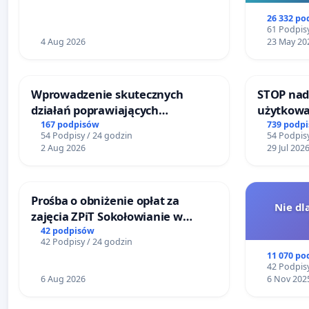
26 332 po
61 Podpisy
4 Aug 2026
23 May 20
Wprowadzenie skutecznych
STOP nad
działań poprawiających
użytkowa
bezpieczeństwo na ulicy
zajmowan
167 podpisów
739 podp
54 Podpisy / 24 godzin
54 Podpisy
Żeromskiego w Otwocku
ogrody d
2 Aug 2026
29 Jul 202
Prośba o obniżenie opłat za
Nie dl
zajęcia ZPiT Sokołowianie w
Sokołowskim Ośrodku Kultury
42 podpisów
42 Podpisy / 24 godzin
11 070 po
42 Podpisy
6 Aug 2026
6 Nov 202