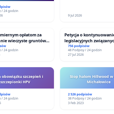
Białej
dpisów
 / 24 godzin
26
9 Jul 2026
miernym opłatom za
Petycja o kontynuowani
nie wieczyste gruntów
legislacyjnych związanyc
ych przez rodzinne
reformą prawa rodzinne
isów
756 podpisów
 / 24 godzin
48 Podpisy / 24 godzin
ziałkowe.
6
27 Jul 2026
a obowiązku szczepień i
Stop halom Hillwood w
szczepionki HPV
Michałowice
dpisów
2 526 podpisów
 / 24 godzin
38 Podpisy / 24 godzin
5
3 Feb 2023