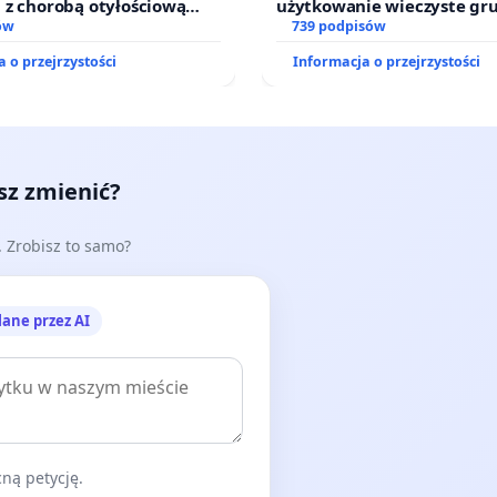
 z chorobą otyłościową
użytkowanie wieczyste gr
o kompleksowego leczenia
ów
zajmowanych przez rodzin
739 podpisów
ramów profilaktycznych.
działkowe.
 o przejrzystości
Informacja o przejrzystości
esz zmienić?
e. Zrobisz to samo?
lane przez AI
ną petycję.