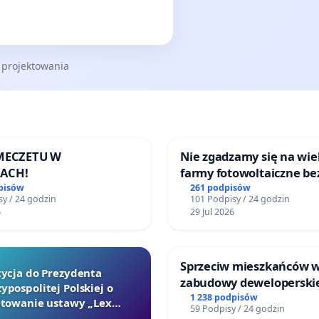
 projektowania
 MECZETU W
Nie zgadzamy się na wie
ACH!
farmy fotowoltaiczne be
rzetelnych analiz i akcep
pisów
261 podpisów
y / 24 godzin
101 Podpisy / 24 godzin
mieszkańców
6
29 Jul 2026
Sprzeciw mieszkańców 
tycja do Prezydenta
zabudowy deweloperski
ypospolitej Polskiej o
terenow zielonych w rej
1 238 podpisów
towanie ustawy „Lex
59 Podpisy / 24 godzin
Bulwarów Straceńskich w
Szarlatan”