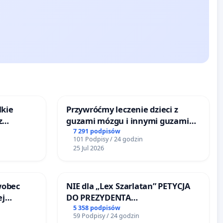
lkie
Przywróćmy leczenie dzieci z
z
guzami mózgu i innymi guzami
tacji
litymi do Górnośląskiego
7 291 podpisów
101 Podpisy / 24 godzin
Centrum Zdrowia Dziecka w
25 Jul 2026
Katowicach
wobec
NIE dla „Lex Szarlatan” PETYCJA
ej
DO PREZYDENTA
onie
RZECZYPOSPOLITEJ POLSKIEJ
5 358 podpisów
59 Podpisy / 24 godzin
 Bielsku-