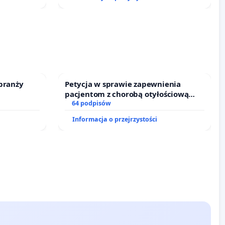
branży
Petycja w sprawie zapewnienia
pacjentom z chorobą otyłościową
dostępu do kompleksowego leczenia
64 podpisów
oraz programów profilaktycznych.
Informacja o przejrzystości