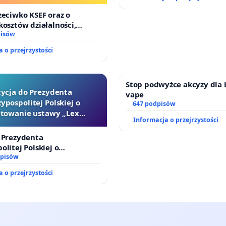
j kluczowych urzędników i
sędziów
zeciwko KSEF oraz o
kosztów działalności,
nie odpowiedzialności
pisów
j kluczowych urzędników i
 o przejrzystości
Stop podwyżce akcyzy dla 
tycja do Prezydenta
vape
ypospolitej Polskiej o
647 podpisów
towanie ustawy „Lex
Informacja o przejrzystości
Szarlatan”
 Prezydenta
olitej Polskiej o
ie ustawy „Lex Szarlatan”
dpisów
 o przejrzystości