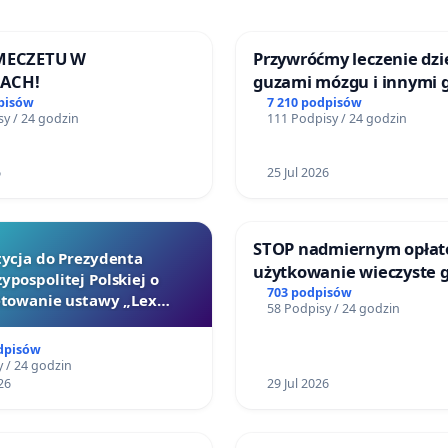
 MECZETU W
Przywróćmy leczenie dzie
ACH!
guzami mózgu i innymi 
litymi do Górnośląskieg
pisów
7 210 podpisów
y / 24 godzin
111 Podpisy / 24 godzin
Centrum Zdrowia Dziec
Katowicach
6
25 Jul 2026
STOP nadmiernym opłat
tycja do Prezydenta
użytkowanie wieczyste 
ypospolitej Polskiej o
zajmowanych przez rodz
703 podpisów
towanie ustawy „Lex
58 Podpisy / 24 godzin
ogrody działkowe.
Szarlatan”
dpisów
 / 24 godzin
26
29 Jul 2026