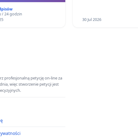
dpisów
 / 24 godzin
25
30 Jul 2026
z profesjonalną petycję on-line za
a, więc stworzenie petycji jest
ecyzyjnych.
ję
rywatności