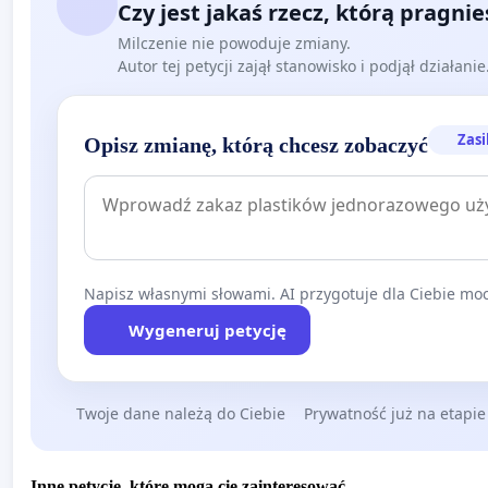
Czy jest jakaś rzecz, którą pragni
Milczenie nie powoduje zmiany.
Autor tej petycji zajął stanowisko i podjął działani
Zasi
Opisz zmianę, którą chcesz zobaczyć
Napisz własnymi słowami. AI przygotuje dla Ciebie moc
Wygeneruj petycję
Twoje dane należą do Ciebie
Prywatność już na etapie
Inne petycje, które mogą cię zainteresować