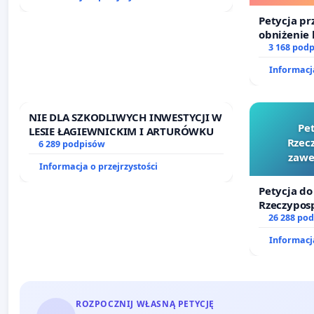
finansowe
Petycja pr
obniżenie 
wprowadze
3 168 pod
finansowe
Informacja
sędziów
NIE DLA SZKODLIWYCH INWESTYCJI W
Pe
LESIE ŁAGIEWNICKIM I ARTURÓWKU
Rzecz
6 289 podpisów
zawe
Informacja o przejrzystości
Petycja do
Rzeczyposp
zawetowan
26 288 po
Informacja
ROZPOCZNIJ WŁASNĄ PETYCJĘ