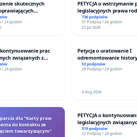
enie skutecznych
PETYCJA o wstrzymanie 
poprawiających
legislacyjnych prawa ro
ństwo na ulicy
narażających ofiary prz
isów
736 podpisów
 / 24 godzin
51 Podpisy / 24 godzin
ego w Otwocku
6
22 Jul 2026
o kontynuowanie prac
Petycja o uratowanie I
jnych związanych z
odremontowanie history
prawa rodzinnego
Lokomotywy sm42-914
isów
53 podpisów
 / 24 godzin
28 Podpisy / 24 godzin
6
4 Aug 2026
PETYCJA o kontynuowani
oparcia dla "Karty praw
legislacyjnych związanyc
jenta do kontaktu ze
reformą prawa rodzinne
319 podpisów
zęciem towarzyszącym"
22 Podpisy / 24 godzin