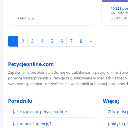
40 228 po
24 Podpisy
4 Aug 2026
30 Nov 20
1
2
3
4
5
6
7
8
»
Petycjeonline.com
Zapewniamy bezpłatną platformę do publikowania petycji online. Stwór
pomocą naszego serwisu. Petycje są publikowane w mediach każdego dni
świetnym sposobem, na zwrócenie uwagi opinii publicznej i organów d
Poradniki
Więcej
Jak rozpocząć petycję online
Złóż petyc
Jak napisać petycję?
polityka p