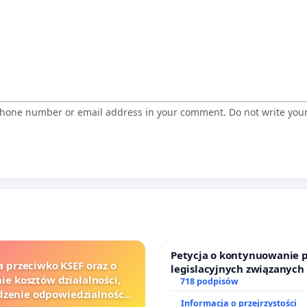
 phone number or email address in your comment. Do not write you
Petycja o kontynuowanie 
a przeciwko KSEF oraz o
legislacyjnych związanych
ie kosztów działalności,
prawa rodzinnego
718 podpisów
zenie odpowiedzialności
Informacja o przejrzystości