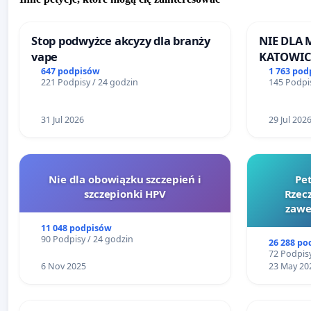
Stop podwyżce akcyzy dla branży
NIE DLA
vape
KATOWIC
647 podpisów
1 763 pod
221 Podpisy / 24 godzin
145 Podpis
31 Jul 2026
29 Jul 202
Nie dla obowiązku szczepień i
Pe
szczepionki HPV
Rzecz
zawe
11 048 podpisów
90 Podpisy / 24 godzin
26 288 po
72 Podpisy
6 Nov 2025
23 May 20