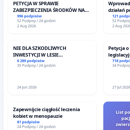
PETYCJA W SPRAWIE
Wprowadz
ZABEZPIECZENIA ŚRODKÓW NA
działań 
FUNKCJONOWANIE SCHRONISKA
bezpiecze
996 podpisów
121 podp
52 Podpisy / 24 godzin
52 Podpisy
DLA BEZDOMNYCH ZWIERZĄT W
Żeromski
2 Aug 2026
2 Aug 202
SKARYSZEWIE
NIE DLA SZKODLIWYCH
Petycja 
INWESTYCJI W LESIE
legislacy
ŁAGIEWNICKIM I ARTURÓWKU
reformą 
6 289 podpisów
718 podp
35 Podpisy / 24 godzin
34 Podpisy
24 Jun 2026
27 Jul 202
Zapewnijcie ciągłość leczenia
List p
kobiet w menopauzie
pac
81 podpisów
zwier
24 Podpisy / 24 godzin