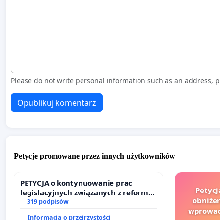
Please do not write personal information such as an address,
Opublikuj komentarz
Petycje promowane przez innych użytkowników
PETYCJA o kontynuowanie prac
Petycj
legislacyjnych związanych z reformą
obniżen
prawa rodzinnego
319 podpisów
wprowad
Informacja o przejrzystości