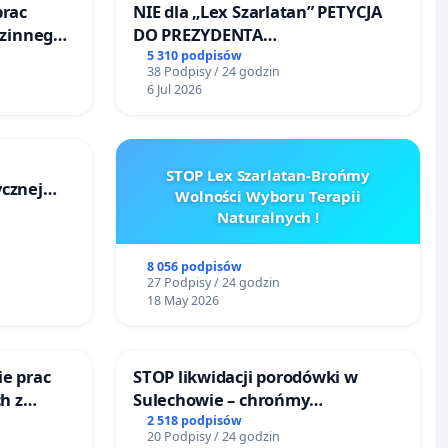
prac
NIE dla „Lex Szarlatan” PETYCJA
dzinnego
DO PREZYDENTA
emocy
RZECZYPOSPOLITEJ POLSKIEJ
5 310 podpisów
38 Podpisy / 24 godzin
6 Jul 2026
STOP Lex Szarlatan-Brońmy
cznej
Wolności Wyboru Terapii
Naturalnych !
8 056 podpisów
27 Podpisy / 24 godzin
18 May 2026
e prac
STOP likwidacji porodówki w
h z
Sulechowie – chrońmy
go
bezpieczeństwo matek i
2 518 podpisów
20 Podpisy / 24 godzin
noworodków