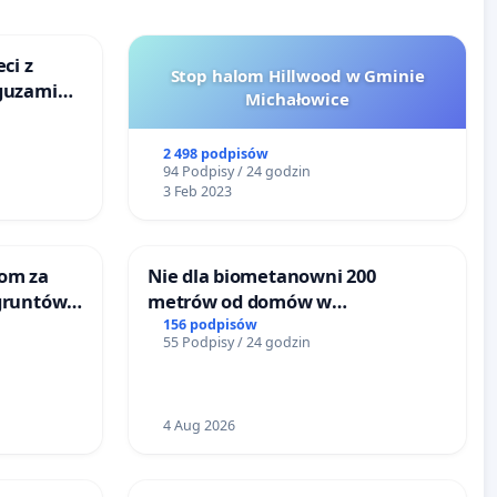
ci z
Stop halom Hillwood w Gminie
guzami
Michałowice
o
ka w
2 498 podpisów
94 Podpisy / 24 godzin
3 Feb 2023
om za
Nie dla biometanowni 200
gruntów
metrów od domów w
inne
Biernatkach, gm. Wądroże
156 podpisów
55 Podpisy / 24 godzin
Wielkie
4 Aug 2026