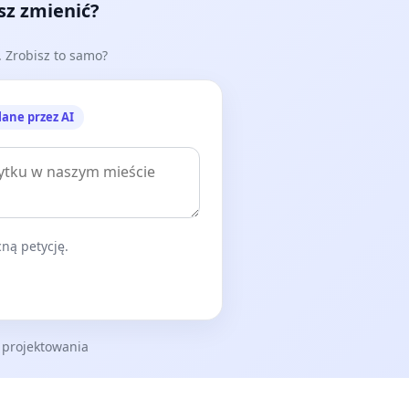
esz zmienić?
e. Zrobisz to samo?
lane przez AI
ną petycję.
 projektowania