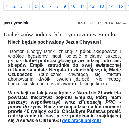
1
2
3
4
5
6
7
8
9
10
11
12
13
14
15
Jan Cyraniak
#601
Dec 02, 2014, 14:14
Diabeł znów podnosi łeb - tym razem w Empiku.
Niech będzie pochwalony Jezus Chrystus!
"Demon Energy Drink" zniknął z półek sklepowych i
wkrótce będziemy mogli ogłosić oficjalny sukces,
jednak
diabeł podnosi głowę gdzie indziej - oto
s
ieć
sklepów Empik zatrudniła do swej świątecznej
reklamy satanistę Nergala i dzieciobójczynię Marię
Czubaszek
(publicznie chwalącą się faktem
abortowania dwójki swoich dzieci). Nie muszę
tłumaczyć skrajnej niestosowności takiego kroku.
W reakcji na tak jawną kpinę z Narodzin Zbawiciela
powstała inicjatywa bojkotu Empiku, którą mam
zaszczyt współtworzyć wraz z
Fundacją PRO -
prawo do życia
. Bierze w niej udział na ten moment
prawie 40 tysięcy osób. Chciałbym Państwa prosić
o dołączenie do nas, przez podpisanie znajdującej
się w serwisie CitizenGO
deklaracji bojkotu
.