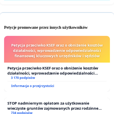
Petycje promowane przez innych użytkowników
Petycja przeciwko KSEF oraz o obniżenie kosztów
działalności, wprowadzenie odpowiedzialności
finansowej kluczowych urzędników i sędziów
Petycja przeciwko KSEF oraz o obniżenie kosztów
działalności, wprowadzenie odpowiedzialności
finansowej kluczowych urzędników i sędziów
3 170 podpisów
Informacja o przejrzystości
STOP nadmiernym opłatom za użytkowanie
wieczyste gruntów zajmowanych przez rodzinne
ogrody działkowe.
734 podpisów