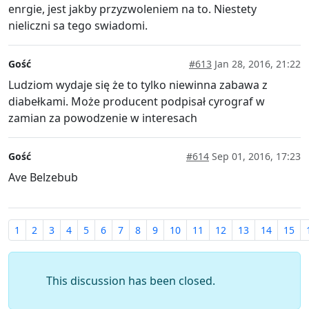
enrgie, jest jakby przyzwoleniem na to. Niestety
nieliczni sa tego swiadomi.
Gość
#613
Jan 28, 2016, 21:22
Ludziom wydaje się że to tylko niewinna zabawa z
diabełkami. Może producent podpisał cyrograf w
zamian za powodzenie w interesach
Gość
#614
Sep 01, 2016, 17:23
Ave Belzebub
1
2
3
4
5
6
7
8
9
10
11
12
13
14
15
This discussion has been closed.