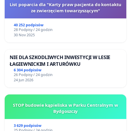
List poparcia dla "Karty praw pacjenta do kontaktu
ze zwierzęciem towarzyszącym"
40 252 podpisów
28 Podpisy / 24 godzin
30 Nov 2025
NIE DLA SZKODLIWYCH INWESTYCJI W LESIE
ŁAGIEWNICKIM I ARTURÓWKU
6 304 podpisów
26 Podpisy / 24 godzin
24 Jun 2026
STOP budowie kąpieliska w Parku Centralnym w
Bydgoszczy
3 629 podpisów
25 Podpisy / 24 godzin