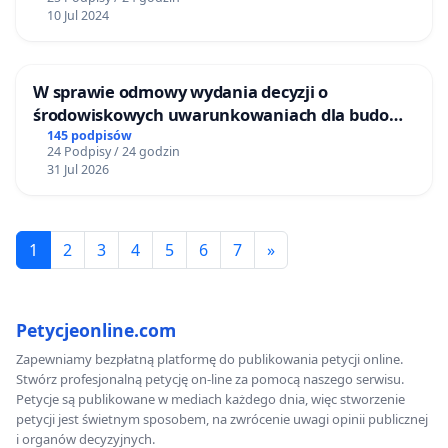
10 Jul 2024
W sprawie odmowy wydania decyzji o
środowiskowych uwarunkowaniach dla budowy
zakładu wytwarzania biometanu „Krynki” w
145 podpisów
24 Podpisy / 24 godzin
Ostrowiu Południowym oraz ochrony
31 Jul 2026
mieszkańców i Puszczy Knyszyńskiej
1
2
3
4
5
6
7
»
Petycjeonline.com
Zapewniamy bezpłatną platformę do publikowania petycji online.
Stwórz profesjonalną petycję on-line za pomocą naszego serwisu.
Petycje są publikowane w mediach każdego dnia, więc stworzenie
petycji jest świetnym sposobem, na zwrócenie uwagi opinii publicznej
i organów decyzyjnych.