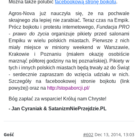
Można także polubić
facebookową stronę bojkotu
.
Agros-Nova już nauczyła się, że na pochwale
skrajnego zła lepiej nie zarabiać. Teraz czas na Empik.
Prócz bojkotu i protestu internetowego,
Fundacja PRO
- prawo do życia
organizuje pikiety przed salonami
Empiku w wielu polskich miastach. Pierwsze z nich
miały miejsce w miniony weekend w Warszawie,
Krakowie i Poznaniu (miałem okazję osobiście
marznąć półtorej godziny na tej poznańskiej). Pikiety w
tych i innych polskich miastach będą trwały aż do Świąt
- serdecznie zapraszam do wzięcia udziału w nich.
Szczegóły na facebookowej stronie bojkotu (link
powyżej) oraz na
http://stopaborcji.pl/
Bóg zapłać za wsparcie! Króluj nam Chryste!
- Jan Cyraniak & SatanizmNiePrzejdzie.PL
Gość
#602
Dec 13, 2014, 13:03