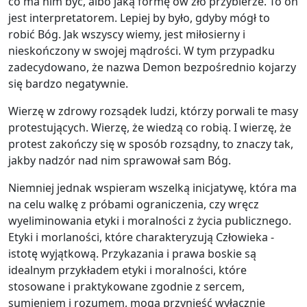
co ma nim być, albo jaką formę ów zło przybierze. To on
jest interpretatorem. Lepiej by było, gdyby mógł to
robić Bóg. Jak wszyscy wiemy, jest miłosierny i
nieskończony w swojej mądrości. W tym przypadku
zadecydowano, że nazwa Demon bezpośrednio kojarzy
się bardzo negatywnie.
Wierzę w zdrowy rozsądek ludzi, którzy porwali te masy
protestujących. Wierzę, że wiedzą co robią. I wierzę, że
protest zakończy się w sposób rozsądny, to znaczy tak,
jakby nadzór nad nim sprawował sam Bóg.
Niemniej jednak wspieram wszelką inicjatywę, która ma
na celu walkę z próbami ograniczenia, czy wręcz
wyeliminowania etyki i moralności z życia publicznego.
Etyki i morlaności, które charakteryzują Człowieka -
istotę wyjątkową. Przykazania i prawa boskie są
idealnym przykładem etyki i moralności, które
stosowane i praktykowane zgodnie z sercem,
sumieniem i rozumem, mogą przynieść wyłącznie