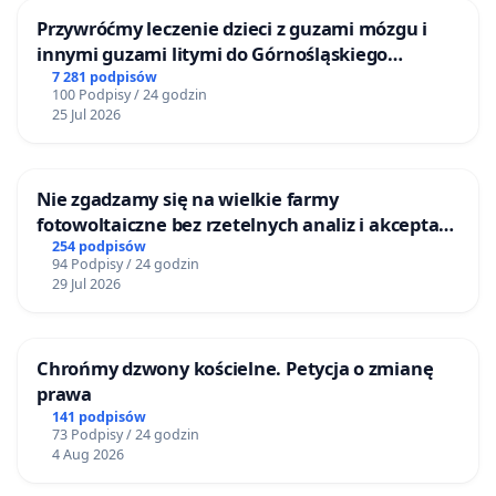
Przywróćmy leczenie dzieci z guzami mózgu i
innymi guzami litymi do Górnośląskiego
Centrum Zdrowia Dziecka w Katowicach
7 281 podpisów
100 Podpisy / 24 godzin
25 Jul 2026
Nie zgadzamy się na wielkie farmy
fotowoltaiczne bez rzetelnych analiz i akceptacji
mieszkańców
254 podpisów
94 Podpisy / 24 godzin
29 Jul 2026
Chrońmy dzwony kościelne. Petycja o zmianę
prawa
141 podpisów
73 Podpisy / 24 godzin
4 Aug 2026