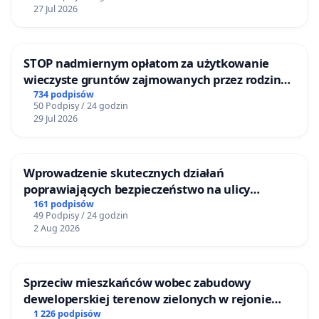
27 Jul 2026
STOP nadmiernym opłatom za użytkowanie
wieczyste gruntów zajmowanych przez rodzinne
ogrody działkowe.
734 podpisów
50 Podpisy / 24 godzin
29 Jul 2026
Wprowadzenie skutecznych działań
poprawiających bezpieczeństwo na ulicy
Żeromskiego w Otwocku
161 podpisów
49 Podpisy / 24 godzin
2 Aug 2026
Sprzeciw mieszkańców wobec zabudowy
deweloperskiej terenow zielonych w rejonie
Bulwarów Straceńskich w Bielsku-Białej
1 226 podpisów