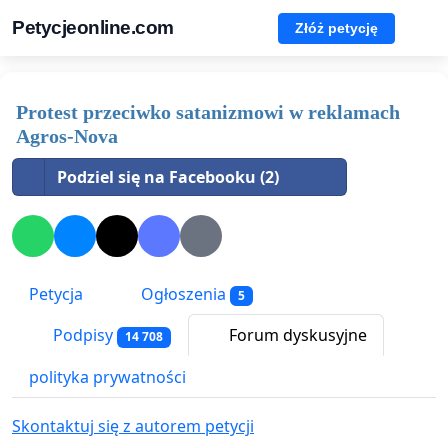
Petycjeonline.com
Złóż petycję
Protest przeciwko satanizmowi w reklamach
Agros-Nova
Podziel się na Facebooku (2)
Petycja
Ogłoszenia
5
Podpisy
Forum dyskusyjne
14 708
polityka prywatności
Skontaktuj się z autorem petycji