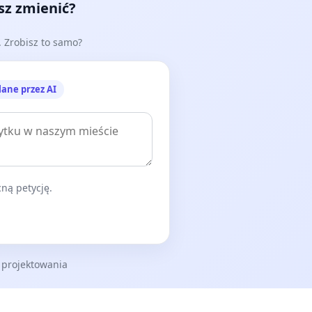
esz zmienić?
e. Zrobisz to samo?
lane przez AI
ną petycję.
 projektowania