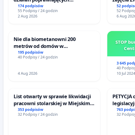
bezpieczeństwo na ulicy
Sokołows
174 podpisów
52 podpi
55 Podpisy / 24 godzin
52 Podpisy
Żeromskiego w Otwocku
2 Aug 2026
6 Aug 202
Nie dla biometanowni 200
STOP bud
metrów od domów w
Cent
Biernatkach, gm. Wądroże
195 podpisów
40 Podpisy / 24 godzin
Wielkie
3 645 pod
40 Podpisy
4 Aug 2026
10 Jul 202
List otwarty w sprawie likwidacji
PETYCJA 
pracowni stolarskiej w Miejskim
legislacy
Teatrze Miniatura w Gdańsku
narażają
353 podpisów
763 podp
32 Podpisy / 24 godzin
32 Podpisy