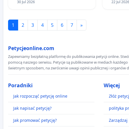
30 Jul 2026
22 Jul 202
1
2
3
4
5
6
7
»
Petycjeonline.com
Zapewniamy bezpłatną platformę do publikowania petycji online. Stwór
pomocą naszego serwisu. Petycje są publikowane w mediach każdego dni
świetnym sposobem, na zwrócenie uwagi opinii publicznej i organów d
Poradniki
Więcej
Jak rozpocząć petycję online
Złóż petyc
Jak napisać petycję?
polityka p
Jak promować petycję?
Zarządzaj 