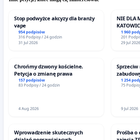
Stop podwyżce akcyzy dla branży
NIE DLA
vape
KATOWIC
954 podpisów
1 960 pod
316 Podpisy / 24 godzin
201 Podpis
31 Jul 2026
29 Jul 202
Chrońmy dzwony kościelne.
Sprzeciw
Petycja o zmianę prawa
zabudowy
terenow z
157 podpisów
1 254 pod
83 Podpisy / 24 godzin
75 Podpisy
Bulwarów
Białej
4 Aug 2026
9 Jul 2026
Wprowadzenie skutecznych
Prośba o 
działań poprawiających
zajęcia Z