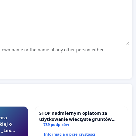
r own name or the name of any other person either.
STOP nadmiernym opłatom za
nta
użytkowanie wieczyste gruntów
kiej o
zajmowanych przez rodzinne ogrody
739 podpisów
 „Lex
działkowe.
Informacja o przejrzystości