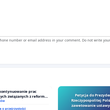
 phone number or email address in your comment. Do not write you
 kontynuowanie prac
Petycja do Prezyde
nych związanych z reformą
Rzeczypospolitej Pols
zinnego
sów
zawetowanie ustawy
 o przejrzystości