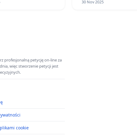
6
30 Nov 2025
z profesjonalną petycję on-line za
a, więc stworzenie petycji jest
ecyzyjnych.
ję
rywatności
plikami cookie