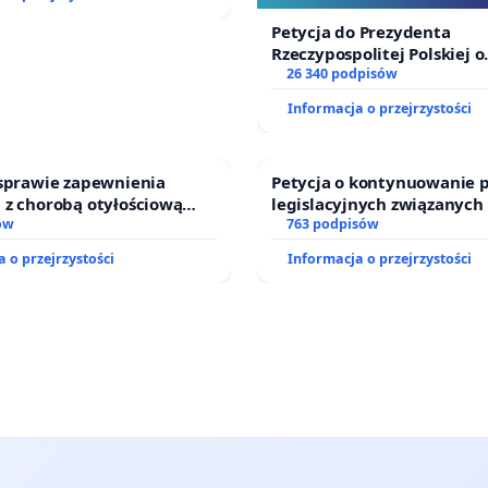
Szarlatan”
Petycja do Prezydenta
Rzeczypospolitej Polskiej o
zawetowanie ustawy „Lex 
26 340 podpisów
Informacja o przejrzystości
 sprawie zapewnienia
Petycja o kontynuowanie 
 z chorobą otyłościową
legislacyjnych związanych
o kompleksowego leczenia
ów
prawa rodzinnego
763 podpisów
ramów profilaktycznych.
 o przejrzystości
Informacja o przejrzystości