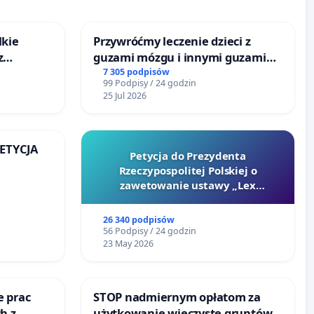
lkie
Przywróćmy leczenie dzieci z
z
guzami mózgu i innymi guzami
tacji
litymi do Górnośląskiego
7 305 podpisów
99 Podpisy / 24 godzin
Centrum Zdrowia Dziecka w
25 Jul 2026
Katowicach
PETYCJA
Petycja do Prezydenta
Rzeczypospolitej Polskiej o
KIEJ
zawetowanie ustawy „Lex
Szarlatan”
26 340 podpisów
56 Podpisy / 24 godzin
23 May 2026
e prac
STOP nadmiernym opłatom za
h z
użytkowanie wieczyste gruntów