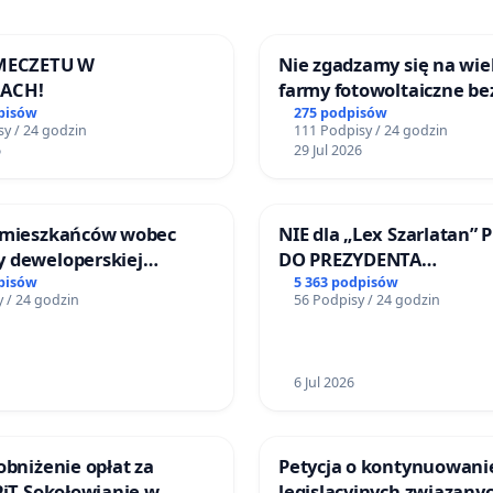
 MECZETU W
Nie zgadzamy się na wie
ACH!
farmy fotowoltaiczne be
rzetelnych analiz i akcep
pisów
275 podpisów
y / 24 godzin
111 Podpisy / 24 godzin
mieszkańców
6
29 Jul 2026
 mieszkańców wobec
NIE dla „Lex Szarlatan” 
 deweloperskiej
DO PREZYDENTA
ielonych w rejonie
RZECZYPOSPOLITEJ POLS
pisów
5 363 podpisów
 / 24 godzin
56 Podpisy / 24 godzin
 Straceńskich w Bielsku-
6 Jul 2026
obniżenie opłat za
Petycja o kontynuowani
PiT Sokołowianie w
legislacyjnych związanyc