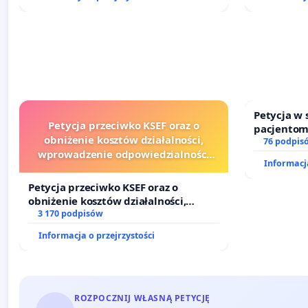
Petycja w
Petycja przeciwko KSEF oraz o
pacjentom
obniżenie kosztów działalności,
dostępu d
76 podpis
wprowadzenie odpowiedzialności
oraz prog
Informacja
finansowej kluczowych urzędników i
sędziów
Petycja przeciwko KSEF oraz o
obniżenie kosztów działalności,
wprowadzenie odpowiedzialności
3 170 podpisów
finansowej kluczowych urzędników i
Informacja o przejrzystości
sędziów
ROZPOCZNIJ WŁASNĄ PETYCJĘ