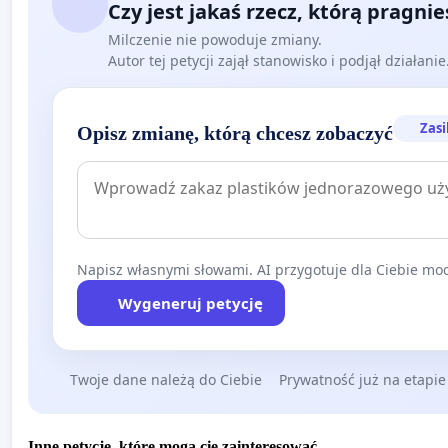
Czy jest jakaś rzecz, którą pragni
Milczenie nie powoduje zmiany.
Autor tej petycji zajął stanowisko i podjął działani
Zasi
Opisz zmianę, którą chcesz zobaczyć
Napisz własnymi słowami. AI przygotuje dla Ciebie moc
Wygeneruj petycję
Twoje dane należą do Ciebie
Prywatność już na etapie
Inne petycje, które mogą cię zainteresować