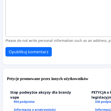
Please do not write personal information such as an address,
Opublikuj komentarz
Petycje promowane przez innych użytkowników
Stop podwyżce akcyzy dla branży
PETYCJA o
vape
legislacyj
954 podpisów
prawa rod
326 podpi
Informacja o przejrzystości
Informacja