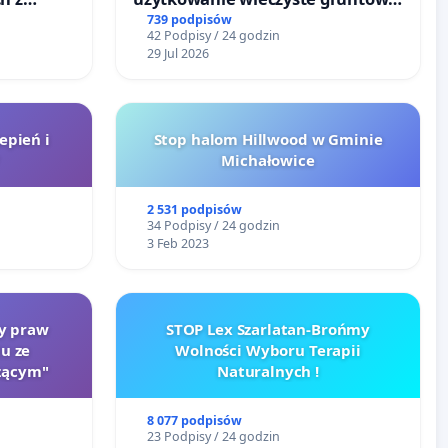
go
zajmowanych przez rodzinne
739 podpisów
42 Podpisy / 24 godzin
ogrody działkowe.
29 Jul 2026
epień i
Stop halom Hillwood w Gminie
Michałowice
2 531 podpisów
34 Podpisy / 24 godzin
3 Feb 2023
ty praw
STOP Lex Szarlatan-Brońmy
u ze
Wolności Wyboru Terapii
zącym"
Naturalnych !
8 077 podpisów
23 Podpisy / 24 godzin