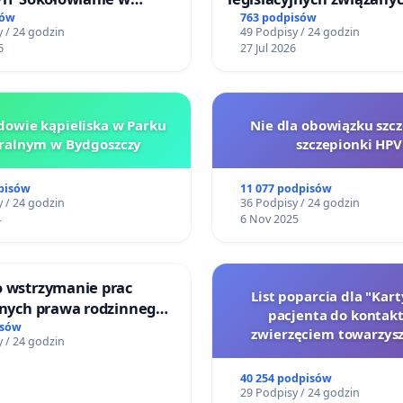
kim Ośrodku Kultury
reformą prawa rodzinne
sów
763 podpisów
 / 24 godzin
49 Podpisy / 24 godzin
6
27 Jul 2026
owie kąpieliska w Parku
Nie dla obowiązku szcz
ralnym w Bydgoszczy
szczepionki HPV
pisów
11 077 podpisów
 / 24 godzin
36 Podpisy / 24 godzin
4
6 Nov 2025
o wstrzymanie prac
List poparcia dla "Kar
jnych prawa rodzinnego
pacjenta do kontakt
cych ofiary przemocy
isów
zwierzęciem towarzys
 / 24 godzin
40 254 podpisów
29 Podpisy / 24 godzin