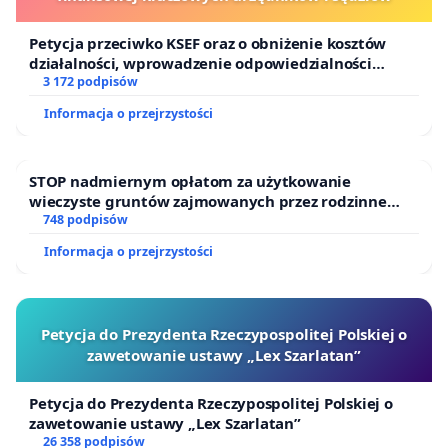
Petycja przeciwko KSEF oraz o obniżenie kosztów
działalności, wprowadzenie odpowiedzialności
finansowej kluczowych urzędników i sędziów
3 172 podpisów
Informacja o przejrzystości
STOP nadmiernym opłatom za użytkowanie
wieczyste gruntów zajmowanych przez rodzinne
ogrody działkowe.
748 podpisów
Informacja o przejrzystości
Petycja do Prezydenta Rzeczypospolitej Polskiej o
zawetowanie ustawy „Lex Szarlatan”
Petycja do Prezydenta Rzeczypospolitej Polskiej o
zawetowanie ustawy „Lex Szarlatan”
26 358 podpisów