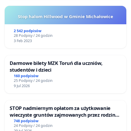
Stop halom Hillwood w Gminie Michałowice
2 542 podpisów
28 Podpisy / 24 godzin
3 Feb 2023
Darmowe bilety MZK Toruń dla uczniów,
studentów i dzieci
160 podpisów
25 Podpisy / 24 godzin
9 Jul 2026
STOP nadmiernym opłatom za użytkowanie
wieczyste gruntów zajmowanych przez rodzinne
ogrody działkowe.
748 podpisów
24 Podpisy / 24 godzin
29 Jul 2026