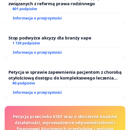
związanych z reformą prawa rodzinnego
801 podpisów
Informacja o przejrzystości
Stop podwyżce akcyzy dla branży vape
1 139 podpisów
Informacja o przejrzystości
Petycja w sprawie zapewnienia pacjentom z chorobą
otyłościową dostępu do kompleksowego leczenia
oraz programów profilaktycznych.
80 podpisów
Informacja o przejrzystości
Petycja przeciwko KSEF oraz o obniżenie kosztów
działalności, wprowadzenie odpowiedzialności
finansowej kluczowych urzędników i sędziów