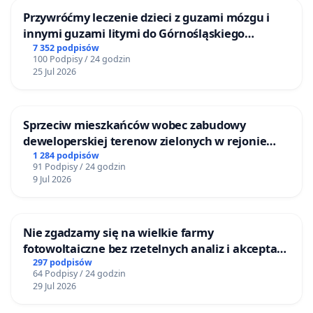
Przywróćmy leczenie dzieci z guzami mózgu i
innymi guzami litymi do Górnośląskiego
Centrum Zdrowia Dziecka w Katowicach
7 352 podpisów
100 Podpisy / 24 godzin
25 Jul 2026
Sprzeciw mieszkańców wobec zabudowy
deweloperskiej terenow zielonych w rejonie
Bulwarów Straceńskich w Bielsku-Białej
1 284 podpisów
91 Podpisy / 24 godzin
9 Jul 2026
Nie zgadzamy się na wielkie farmy
fotowoltaiczne bez rzetelnych analiz i akceptacji
mieszkańców
297 podpisów
64 Podpisy / 24 godzin
29 Jul 2026