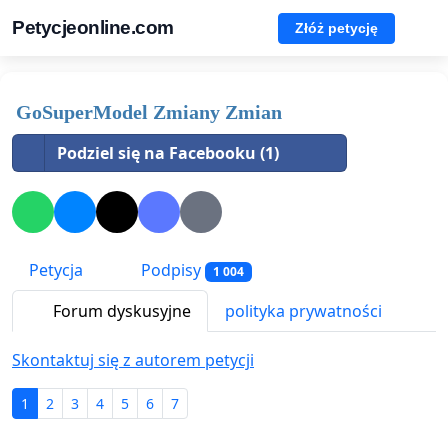
Petycjeonline.com
Złóż petycję
GoSuperModel Zmiany Zmian
Podziel się na Facebooku (1)
Petycja
Podpisy
1 004
Forum dyskusyjne
polityka prywatności
Skontaktuj się z autorem petycji
1
2
3
4
5
6
7