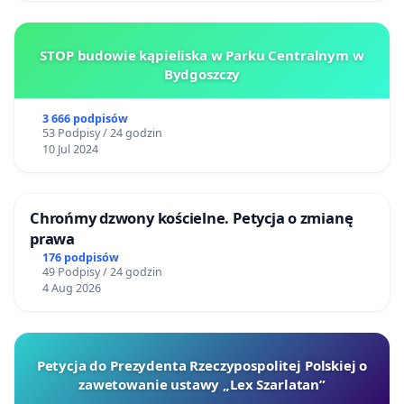
STOP budowie kąpieliska w Parku Centralnym w
Bydgoszczy
3 666 podpisów
53 Podpisy / 24 godzin
10 Jul 2024
Chrońmy dzwony kościelne. Petycja o zmianę
prawa
176 podpisów
49 Podpisy / 24 godzin
4 Aug 2026
Petycja do Prezydenta Rzeczypospolitej Polskiej o
zawetowanie ustawy „Lex Szarlatan”