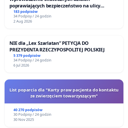
poprawiających bezpieczeństwo na ulicy
Żeromskiego w Otwocku
183 podpisów
34 Podpisy / 24 godzin
2 Aug 2026
NIE dla „Lex Szarlatan” PETYCJA DO
PREZYDENTA RZECZYPOSPOLITEJ POLSKIEJ
5 379 podpisów
34 Podpisy / 24 godzin
6 Jul 2026
List poparcia dla "Karty praw pacjenta do kontaktu
ze zwierzęciem towarzyszącym"
40 270 podpisów
30 Podpisy / 24 godzin
30 Nov 2025