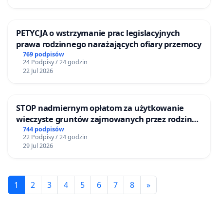
PETYCJA o wstrzymanie prac legislacyjnych
prawa rodzinnego narażających ofiary przemocy
769 podpisów
24 Podpisy / 24 godzin
22 Jul 2026
STOP nadmiernym opłatom za użytkowanie
wieczyste gruntów zajmowanych przez rodzinne
ogrody działkowe.
744 podpisów
22 Podpisy / 24 godzin
29 Jul 2026
1
2
3
4
5
6
7
8
»