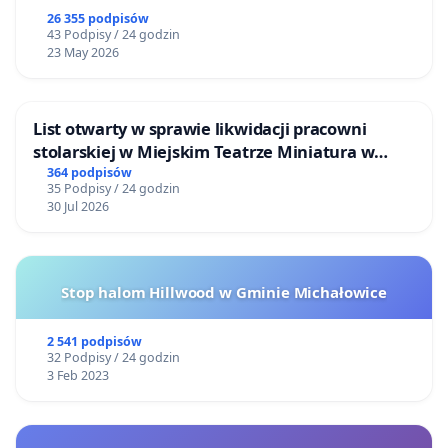
26 355 podpisów
43 Podpisy / 24 godzin
23 May 2026
List otwarty w sprawie likwidacji pracowni
stolarskiej w Miejskim Teatrze Miniatura w
Gdańsku
364 podpisów
35 Podpisy / 24 godzin
30 Jul 2026
Stop halom Hillwood w Gminie Michałowice
2 541 podpisów
32 Podpisy / 24 godzin
3 Feb 2023