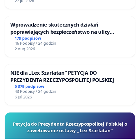
27 Jul 2026
Wprowadzenie skutecznych działań
poprawiających bezpieczeństwo na ulicy
Żeromskiego w Otwocku
179 podpisów
46 Podpisy / 24 godzin
2 Aug 2026
NIE dla „Lex Szarlatan” PETYCJA DO
PREZYDENTA RZECZYPOSPOLITEJ POLSKIEJ
5 379 podpisów
43 Podpisy / 24 godzin
6 Jul 2026
Petycja do Prezydenta Rzeczypospolitej Polskiej o
zawetowanie ustawy „Lex Szarlatan”