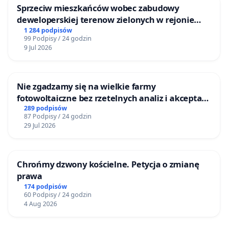
Sprzeciw mieszkańców wobec zabudowy
deweloperskiej terenow zielonych w rejonie
Bulwarów Straceńskich w Bielsku-Białej
1 284 podpisów
99 Podpisy / 24 godzin
9 Jul 2026
Nie zgadzamy się na wielkie farmy
fotowoltaiczne bez rzetelnych analiz i akceptacji
mieszkańców
289 podpisów
87 Podpisy / 24 godzin
29 Jul 2026
Chrońmy dzwony kościelne. Petycja o zmianę
prawa
174 podpisów
60 Podpisy / 24 godzin
4 Aug 2026