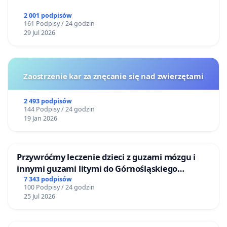
2 001 podpisów
161 Podpisy / 24 godzin
29 Jul 2026
Zaostrzenie kar za znęcanie się nad zwierzętami
2 493 podpisów
144 Podpisy / 24 godzin
19 Jan 2026
Przywróćmy leczenie dzieci z guzami mózgu i
innymi guzami litymi do Górnośląskiego
Centrum Zdrowia Dziecka w Katowicach
7 343 podpisów
100 Podpisy / 24 godzin
25 Jul 2026