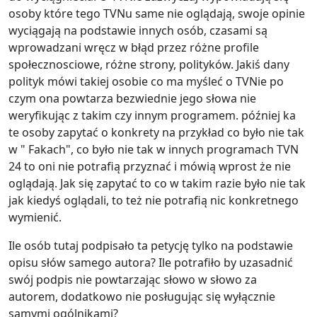
osoby które tego TVNu same nie oglądają, swoje opinie
wyciągają na podstawie innych osób, czasami są
wprowadzani wręcz w błąd przez różne profile
społecznosciowe, różne strony, polityków. Jakiś dany
polityk mówi takiej osobie co ma myśleć o TVNie po
czym ona powtarza bezwiednie jego słowa nie
weryfikując z takim czy innym programem. później ka
te osoby zapytać o konkrety na przykład co było nie tak
w " Fakach", co było nie tak w innych programach TVN
24 to oni nie potrafią przyznać i mówią wprost że nie
oglądają. Jak się zapytać to co w takim razie było nie tak
jak kiedyś oglądali, to też nie potrafią nic konkretnego
wymienić.
Ile osób tutaj podpisało ta petycję tylko na podstawie
opisu słów samego autora? Ile potrafiło by uzasadnić
swój podpis nie powtarzając słowo w słowo za
autorem, dodatkowo nie posługując się wyłącznie
samymi ogólnikami?