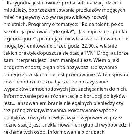
" Karygodną jest również próba seksualizacji dzieci i
młodzieży, poprzez emitowania przekazów mogących
mieć negatywny wpływ na prawidłowy rozwój
nieletnich. Programy o tematyce: "Po co talent, po co
szkoła - ja pozować będę goła!", "Jak imprezuje ćpunka
z gimnazjum?", promujące niewłaściwe zachowania nie
mogą być emitowane przed godz. 22:00, a właśnie
takich praktyk dopuszcza się stacja TVN" Drogi autorze
sam interpretujesz i sam manipulujesz. Wiem o jaki
program chodzi, błędnie to nazywasz. Opisywanie
danego zjawiska to nie jest promowanie. W ten sposób
równie dobrze można by rzec że pokazywanie
wypadków samochodowych jest zachęcaniem do nich.
Informowanie przez różne stacje o korupcji polityków
jest... lansowaniem brania nielegalnych pieniędzy czy
też próbą zrelatywizowania. Pokazywanie wpadek
polityków, różnych niewłaściwych wypowiedzi, przez
różne stacje jest... reklamowaniem głupich wypowiedzi i
reklamą tych osób. Informowanie o grupach