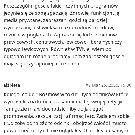
Poszczególni goście takich czy innych programów
jedynie się ze sobą zgadzają. Zdrowiej funklcjonują
media prywtane, zapraszani gości są bardziej
wymieszani, jest większa różnorodność mediów,
różnice w poglądach. Zaprasza się ludzi z mediów
prawicowych, centrowych, lewicowo-liberalnych czy
typowo lewicowych. Również w TVNie, wiem bo
oglądam ich różne programy. Tam zaproszeni goście
maja się przynajmniej o co spierać.
Elżbieta
#8
Mar 25, 2020, 15:30
Kolego, co do " Rozmów w toku" i tych odcinków które
wymieniłeś na końcu uzasadnienia tej swojej petycjii.
Tam gdzie miało dochodzić niby do jakiegoś
promowania, seksualizacji, afirmacji etc. Zadałem sobie
trud żeby odnaleźć te odcinki, obejrzeć całość i musze
powiedzieć że Ty ich nie oglądałeś. Oceniłeś po samym