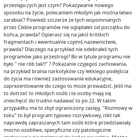
przestępczych jest czym? Pokazywanie nowego
sposobu na życie, polecaniem młodym jak można łatwo
zarabiać? Powiedz szczerze że tych wspomnianych
przez Ciebie programów nie oglądałeś od początku do
końca, prawda? Opierasz się na jakiś krótkich
fragmentach i ewentualnie czyimś nazewnictwie,
prawda? Dlaczego na przykład nie odebrałeś tych
programów jako przestrogi? Bo w tytule programu nie
było " nie rób tak!!" ? Pokazanie czyjegoś zachowania,
na przykład brania narkotyków czy lekkiego podejścia
do życia ma również zastosowanie edukacyjne,
zaprezentowanie do czego to może prowadzić. Jeśli ma
to dotrzeć to młodych osób i te osoby mają się
zniechęcić do trudno nadawać to po 22. W takim
przypadku ma to zbyt ograniczony zasięg. "Rozmowy w
toku" to był program typowo rozrywkowy, nikt tak
naprawdę zapraszanych tam osób które przedstawiały
mocno osobliwe, specyficzne czy patologiczne