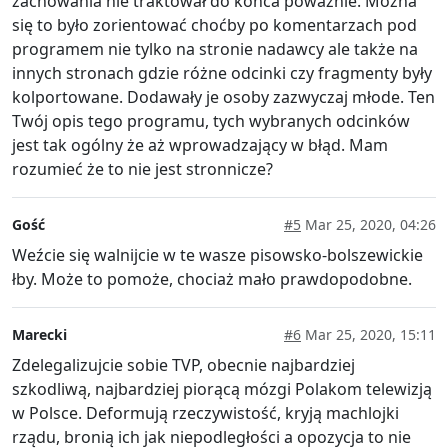
zachowania nie traktował do końca poważnie. Można
się to było zorientować choćby po komentarzach pod
programem nie tylko na stronie nadawcy ale także na
innych stronach gdzie różne odcinki czy fragmenty były
kolportowane. Dodawały je osoby zazwyczaj młode. Ten
Twój opis tego programu, tych wybranych odcinków
jest tak ogólny że aż wprowadzający w błąd. Mam
rozumieć że to nie jest stronnicze?
Gość
#5
Mar 25, 2020, 04:26
Weźcie się walnijcie w te wasze pisowsko-bolszewickie
łby. Może to pomoże, chociaż mało prawdopodobne.
Marecki
#6
Mar 25, 2020, 15:11
Zdelegalizujcie sobie TVP, obecnie najbardziej
szkodliwą, najbardziej piorącą mózgi Polakom telewizją
w Polsce. Deformują rzeczywistość, kryją machlojki
rządu, bronią ich jak niepodległości a opozycja to nie