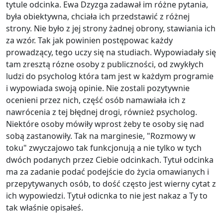
tytule odcinka. Ewa Dzyzga zadawał im różne pytania,
była obiektywna, chciała ich przedstawić z różnej
strony. Nie było z jej strony żadnej obrony, stawiania ich
za wzór. Tak jak powinien postępowac każdy
prowadzący, tego uczy się na studiach. Wypowiadały się
tam zresztą rózne osoby z publiczności, od zwykłych
ludzi do psycholog która tam jest w każdym programie
i wypowiada swoją opinie. Nie zostali pozytywnie
ocenieni przez nich, część osób namawiała ich z
nawrócenia z tej błędnej drogi, również psycholog.
Niektóre osoby mówiły wprost żeby te osoby się nad
sobą zastanowiły. Tak na marginesie, "Rozmowy w
toku" zwyczajowo tak funkcjonują a nie tylko w tych
dwóch podanych przez Ciebie odcinkach. Tytuł odcinka
ma za zadanie podać podejście do życia omawianych i
przepytywanych osób, to dość często jest wierny cytat z
ich wypowiedzi. Tytuł odicnka to nie jest nakaz a Ty to
tak właśnie opisałeś.