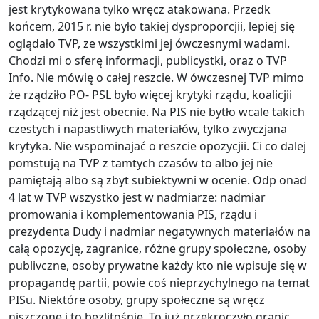
jest krytykowana tylko wręcz atakowana. Przedk
końcem, 2015 r. nie było takiej dysproporcjii, lepiej się
oglądało TVP, ze wszystkimi jej ówczesnymi wadami.
Chodzi mi o sferę informacji, publicystki, oraz o TVP
Info. Nie mówię o całej reszcie. W ówczesnej TVP mimo
że rządziło PO- PSL było więcej krytyki rządu, koalicjii
rządzącej niż jest obecnie. Na PIS nie bytło wcale takich
czestych i napastliwych materiałów, tylko zwyczjana
krytyka. Nie wspominajać o reszcie opozycjii. Ci co dalej
pomstują na TVP z tamtych czasów to albo jej nie
pamiętają albo są zbyt subiektywni w ocenie. Odp onad
4 lat w TVP wszystko jest w nadmiarze: nadmiar
promowania i komplementowania PIS, rządu i
prezydenta Dudy i nadmiar negatywnych materiałów na
całą opozycję, zagranice, różne grupy społeczne, osoby
publivczne, osoby prywatne każdy kto nie wpisuje się w
propagandę partii, powie coś nieprzychylnego na temat
PISu. Niektóre osoby, grupy społeczne są wręcz
niszczone i to bezlitośnie. To już przekroczyło granic