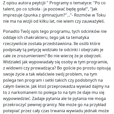
Z opisu autora peytcjii "
Programy o tematyce: "Po co
talent, po co szkoła - ja pozować będę goła!", "Jak
imprezuje ćpunka z gimnazjum?"..."- Rozmów w Toku
nie ma na wizjii od kilku lat, nie wiem czy zauważyłeś.
Ponadto Twój opis tego programu, tych odcinków nie
oddaje ich chakrakteru, tego jak ta tematyka
rzeczywiście została przedstawiona. Ile osób które
podpisały tą petycję widziało te odcinki i obejrzało je
całe ze zrozumieniem? Bo nie wierzę że je obejrzeli.
Widziałeś jak wypowiadały się osoby w tym programie,
z widowni czy prowadząca? Bo goście po prostu opisują
swoje życie a tak właściwie swój problem, na tym
polega ten program i setki takich czy podobnych na
całym świecie. Jak ktoś przeprowadza wywiad dajmy na
to z narkomanem to polega to na tym że daje mu się
wypowiedzieć. Zadaje pytania ale te pytania nie moga
przekroczyć pewnej granicy. Nie może go na przykład
potepiać przez cały czas trwania wywiadu jednak może