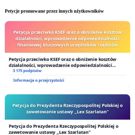
Petycje promowane przez innych użytkowników
Petycja przeciwko KSEF oraz o obniżenie kosztów
działalności, wprowadzenie odpowiedzialności
finansowej kluczowych urzędników i sędziów
Petycja przeciwko KSEF oraz o obniżenie kosztów
działalności, wprowadzenie odpowiedzialności
finansowej kluczowych urzędników i sędziów
3 175 podpisów
Informacja o przejrzystości
Petycja do Prezydenta Rzeczypospolitej Polskiej o
zawetowanie ustawy „Lex Szarlatan”
Petycja do Prezydenta Rzeczypospolitej Polskiej o
zawetowanie ustawy „Lex Szarlatan”