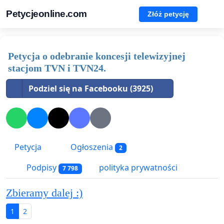
Petycjeonline.com
Złóż petycję
Petycja o odebranie koncesji telewizyjnej
stacjom TVN i TVN24.
Podziel się na Facebooku (3925)
Petycja
Ogłoszenia
2
Podpisy
polityka prywatności
7 798
Zbieramy dalej :)
1
2