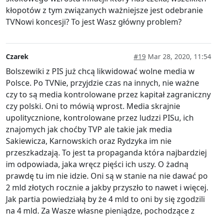
kłopotów z tym związanych ważniejsze jest odebranie
TVNowi koncesji? To jest Wasz główny problem?
Czarek
#19
Mar 28, 2020, 11:54
Bolszewiki z PIS już chcą likwidować wolne media w
Polsce. Po TVNie, przyjdzie czas na innych, nie ważne
czy to są media kontrolowane przez kapitał zagraniczny
czy polski. Oni to mówią wprost. Media skrajnie
upolitycznione, kontrolowane przez ludzzi PISu, ich
znajomych jak choćby TVP ale takie jak media
Sakiewicza, Karnowskich oraz Rydzyka im nie
przeszkadzają. To jest ta propaganda która najbardziej
im odpowiada, jaka wręcz pięści ich uszy. O żadną
prawdę tu im nie idzie. Oni są w stanie na nie dawać po
2 mld złotych rocznie a jakby przyszło to nawet i więcej.
Jak partia powiedziałą by że 4 mld to oni by się zgodzili
na 4 mld. Za Wasze własne pieniądze, pochodzące z