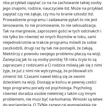
nba przykład zapytać co na na zachowanie takiej sooby
jego znajomi, rodzice, nauczyciele itd. Może na przykład
zapytać czy nie żąłuje, czy mu to branie szkodzi itd.
Prowadzenie programu i zadawanie pytań to nie jest
lansowanie, to nie promowanie, to nie seksualizacja.
Tak na marginesie, zaproszeni gości w tych odcinakch i
nie tylko bo również wi nnych Rozmów w toku, sami
niejednokrotnie w trakcie programu mówili że sobie
zaszkodzili, drugi raz by tak nie postapili, że żałują.
Niektórzy z powodu swojego problemu płaczą na wizji.
Zazwyczaj jak to są osoby poniżej 18 roku żcyia to są
zapraszani z rodzicami a Ci rodzice mówią jak się z nimi
żyje, że już z nimi nie wytrzymują, że próbowali ich
zmienić itd. Czasami nawet kłócą się ze swoim
dzieckiem na wizji. Dostają w końcu w pewnej cześci
tego programu porady od psychologa. Psycholog
również doradza osobie nieletniej z takim czy innym
problemem, nie musi być narkomania. Wnioski są łatwe
do wyciągniecia. O TVNie zazwyczaj wypowiadają się