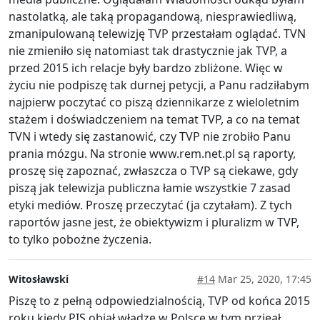
nastolatką, ale taką propagandową, niesprawiedliwą,
zmanipulowaną telewizję TVP przestałam oglądać. TVN
nie zmieniło się natomiast tak drastycznie jak TVP, a
przed 2015 ich relacje były bardzo zbliżone. Więc w
życiu nie podpiszę tak durnej petycji, a Panu radziłabym
najpierw poczytać co piszą dziennikarze z wieloletnim
stażem i doświadczeniem na temat TVP, a co na temat
TVN i wtedy się zastanowić, czy TVP nie zrobiło Panu
prania mózgu. Na stronie www.rem.net.pl są raporty,
proszę się zapoznać, zwłaszcza o TVP są ciekawe, gdy
piszą jak telewizja publiczna łamie wszystkie 7 zasad
etyki mediów. Proszę przeczytać (ja czytałam). Z tych
raportów jasne jest, że obiektywizm i pluralizm w TVP,
to tylko pobożne życzenia.
Witosławski
#14
Mar 25, 2020, 17:45
Piszę to z pełną odpowiedzialnością, TVP od końca 2015
roku kiedy PIS objął władzę w Polsce w tym przjeął