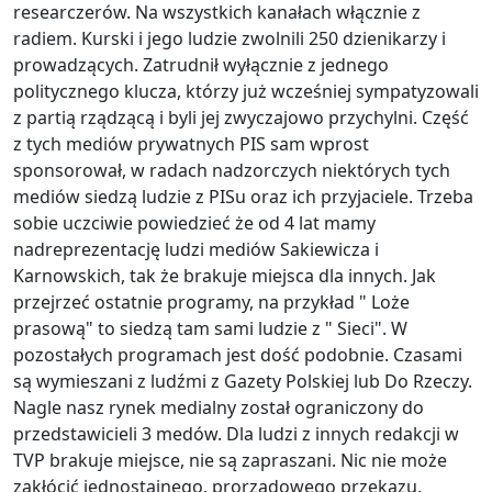
researczerów. Na wszystkich kanałach włącznie z
radiem. Kurski i jego ludzie zwolnili 250 dzienikarzy i
prowadzących. Zatrudnił wyłącznie z jednego
politycznego klucza, którzy już wcześniej sympatyzowali
z partią rządzącą i byli jej zwyczajowo przychylni. Część
z tych mediów prywatnych PIS sam wprost
sponsorował, w radach nadzorczych niektórych tych
mediów siedzą ludzie z PISu oraz ich przyjaciele. Trzeba
sobie uczciwie powiedzieć że od 4 lat mamy
nadreprezentację ludzi mediów Sakiewicza i
Karnowskich, tak że brakuje miejsca dla innych. Jak
przejrzeć ostatnie programy, na przykład " Loże
prasową" to siedzą tam sami ludzie z " Sieci". W
pozostałych programach jest dość podobnie. Czasami
są wymieszani z ludźmi z Gazety Polskiej lub Do Rzeczy.
Nagle nasz rynek medialny został ograniczony do
przedstawicieli 3 medów. Dla ludzi z innych redakcji w
TVP brakuje miejsce, nie są zapraszani. Nic nie może
zakłócić jednostajnego, prorządowego przekazu.