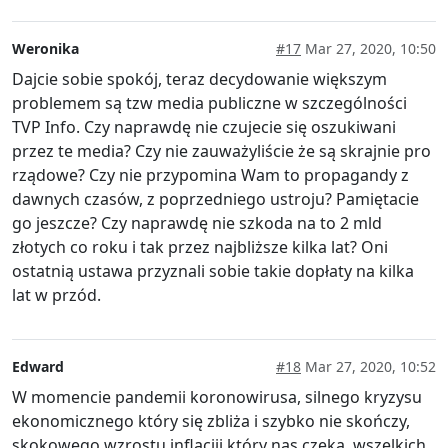
Weronika
#17
Mar 27, 2020, 10:50
Dajcie sobie spokój, teraz decydowanie większym
problemem są tzw media publiczne w szczególności
TVP Info. Czy naprawdę nie czujecie się oszukiwani
przez te media? Czy nie zauważyliście że są skrajnie pro
rządowe? Czy nie przypomina Wam to propagandy z
dawnych czasów, z poprzedniego ustroju? Pamiętacie
go jeszcze? Czy naprawdę nie szkoda na to 2 mld
złotych co roku i tak przez najbliższe kilka lat? Oni
ostatnią ustawa przyznali sobie takie dopłaty na kilka
lat w przód.
Edward
#18
Mar 27, 2020, 10:52
W momencie pandemii koronowirusa, silnego kryzysu
ekonomicznego który się zbliża i szybko nie skończy,
skokowego wzrostu inflacjii który nas czeka, wszelkich