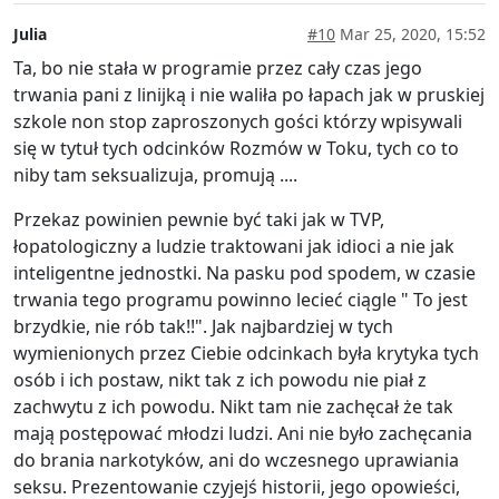
Julia
#10
Mar 25, 2020, 15:52
Ta, bo nie stała w programie przez cały czas jego
trwania pani z linijką i nie waliła po łapach jak w pruskiej
szkole non stop zaproszonych gości którzy wpisywali
się w tytuł tych odcinków Rozmów w Toku, tych co to
niby tam seksualizuja, promują ....
Przekaz powinien pewnie być taki jak w TVP,
łopatologiczny a ludzie traktowani jak idioci a nie jak
inteligentne jednostki. Na pasku pod spodem, w czasie
trwania tego programu powinno lecieć ciągle " To jest
brzydkie, nie rób tak!!". Jak najbardziej w tych
wymienionych przez Ciebie odcinkach była krytyka tych
osób i ich postaw, nikt tak z ich powodu nie piał z
zachwytu z ich powodu. Nikt tam nie zachęcał że tak
mają postępować młodzi ludzi. Ani nie było zachęcania
do brania narkotyków, ani do wczesnego uprawiania
seksu. Prezentowanie czyjejś historii, jego opowieści,