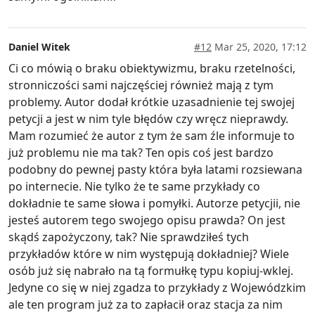
Daniel Witek
#12
Mar 25, 2020, 17:12
Ci co mówią o braku obiektywizmu, braku rzetelności,
stronniczości sami najczęściej również mają z tym
problemy. Autor dodał krótkie uzasadnienie tej swojej
petycji a jest w nim tyle błędów czy wręcz nieprawdy.
Mam rozumieć że autor z tym że sam źle informuje to
już problemu nie ma tak? Ten opis coś jest bardzo
podobny do pewnej pasty która była latami rozsiewana
po internecie. Nie tylko że te same przykłady co
dokładnie te same słowa i pomyłki. Autorze petycjii, nie
jesteś autorem tego swojego opisu prawda? On jest
skądś zapożyczony, tak? Nie sprawdziłeś tych
przykładów które w nim występują dokładniej? Wiele
osób już się nabrało na tą formułkę typu kopiuj-wklej.
Jedyne co się w niej zgadza to przykłady z Wojewódzkim
ale ten program już za to zapłacił oraz stacja za nim