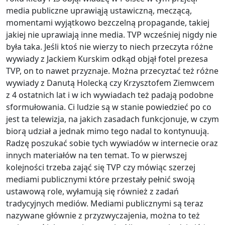
media publiczne uprawiąją ustawiczną, meczącą,
momentami wyjątkowo bezczelną propagande, takiej
jakiej nie uprawiają inne media. TVP wcześniej nigdy nie
była taka. Jeśli ktoś nie wierzy to niech przeczyta różne
wywiady z Jackiem Kurskim odkąd objął fotel prezesa
TVP, on to nawet przyznaje. Można przecyztać też różne
wywiady z Danutą Holecką czy Krzysztofem Ziemwcem
z 4 ostatnich lat i w ich wywiadach też padają podobne
sformułowania. Ci ludzie są w stanie powiedzieć po co
jest ta telewizja, na jakich zasadach funkcjonuje, w czym
biorą udział a jednak mimo tego nadal to kontynuują.
Radzę poszukać sobie tych wywiadów w internecie oraz
innych materiałów na ten temat. To w pierwszej
kolejności trzeba zająć się TVP czy mówiąc szerzej
mediami publicznymi które przestały pełnić swoją
ustawową role, wyłamują się również z zadań
tradycyjnych mediów. Mediami publicznymi są teraz
nazywane głównie z przyzwyczajenia, można to też