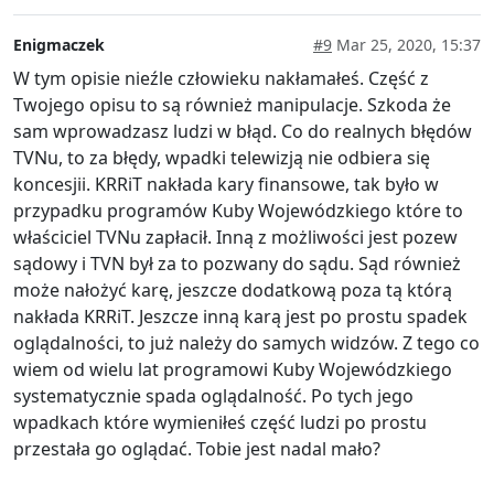
Enigmaczek
#9
Mar 25, 2020, 15:37
W tym opisie nieźle człowieku nakłamałeś. Część z
Twojego opisu to są również manipulacje. Szkoda że
sam wprowadzasz ludzi w błąd. Co do realnych błędów
TVNu, to za błędy, wpadki telewizją nie odbiera się
koncesjii. KRRiT nakłada kary finansowe, tak było w
przypadku programów Kuby Wojewódzkiego które to
właściciel TVNu zapłacił. Inną z możliwości jest pozew
sądowy i TVN był za to pozwany do sądu. Sąd również
może nałożyć karę, jeszcze dodatkową poza tą którą
nakłada KRRiT. Jeszcze inną karą jest po prostu spadek
oglądalności, to już należy do samych widzów. Z tego co
wiem od wielu lat programowi Kuby Wojewódzkiego
systematycznie spada oglądalność. Po tych jego
wpadkach które wymieniłeś część ludzi po prostu
przestała go oglądać. Tobie jest nadal mało?