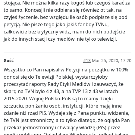
stojąca. Nie można kilka razy kogoś lub czegoś karać za
to samo. Koncesjii nie odbiera się również ot tak, na
czyjeś życzenie, bez względu ile osób podpisze się pod
petycją. Nie pisze tego jako jakiś fanboy TVNu,
całkowicie bezkrytyczny widz, mam do nich podejście
jak do innych stacji czy mediów, nie tylko telewizji.
Gość
#13
Mar 25, 2020, 17:20
Wszystko co Pan napisał w Petycji na początku w 100%
odnosi się do Telewizji Polskiej, wystarczyłoby
przeczytać raporty Rady Etyki Mediów i zauważyć, że
skarg na TVN było 4 z 43, a na TVP 13 z 43 w latach
2015-2020. Wojnę Polsko-Polską to mamy dzięki
szczuciu, poniżaniu osób, instytucji, które mają inne
zdanie niż rząd PiS. Wydaje się z Pana punktu widzenia,
że TVN jest stronniczy, a to tylko dlatego, że ogląda Pan
przekaz jednostronny i chwalący władzę (PiS) przez
media publiczne. Oglądałam Wiadomości odkąd byłam