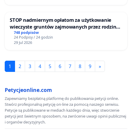
STOP nadmiernym opłatom za użytkowanie
wieczyste gruntów zajmowanych przez rodzinne
ogrody działkowe.
748 podpisów
24 Podpisy / 24 godzin
29 Jul 2026
1
2
3
4
5
6
7
8
9
»
Petycjeonline.com
Zapewniamy bezpłatną platformę do publikowania petycji online.
Stwórz profesjonalną petycję on-line za pomocą naszego serwisu.
Petycje są publikowane w mediach każdego dnia, więc stworzenie
petycji jest świetnym sposobem, na zwrócenie uwagi opinii publicznej
i organów decyzyjnych.