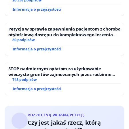
26 358 podpisów
Informacja o przejrzystości
Petycja w sprawie zapewnienia pacjentom z chorobą
otyłościową dostępu do kompleksowego leczenia
oraz programów profilaktycznych.
80 podpisów
Informacja o przejrzystości
STOP nadmiernym opłatom za użytkowanie
wieczyste gruntów zajmowanych przez rodzinne
ogrody działkowe.
748 podpisów
Informacja o przejrzystości
ROZPOCZNIJ WŁASNĄ PETYCJĘ
Czy jest jakaś rzecz, którą