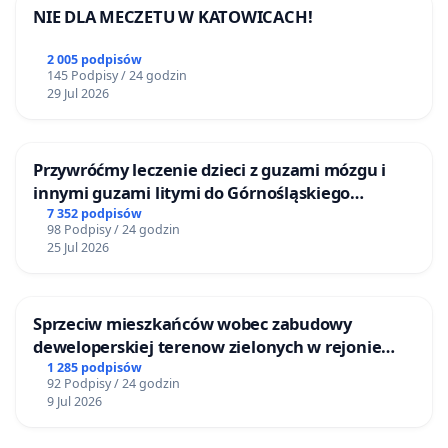
NIE DLA MECZETU W KATOWICACH!
2 005 podpisów
145 Podpisy / 24 godzin
29 Jul 2026
Przywróćmy leczenie dzieci z guzami mózgu i
innymi guzami litymi do Górnośląskiego
Centrum Zdrowia Dziecka w Katowicach
7 352 podpisów
98 Podpisy / 24 godzin
25 Jul 2026
Sprzeciw mieszkańców wobec zabudowy
deweloperskiej terenow zielonych w rejonie
Bulwarów Straceńskich w Bielsku-Białej
1 285 podpisów
92 Podpisy / 24 godzin
9 Jul 2026