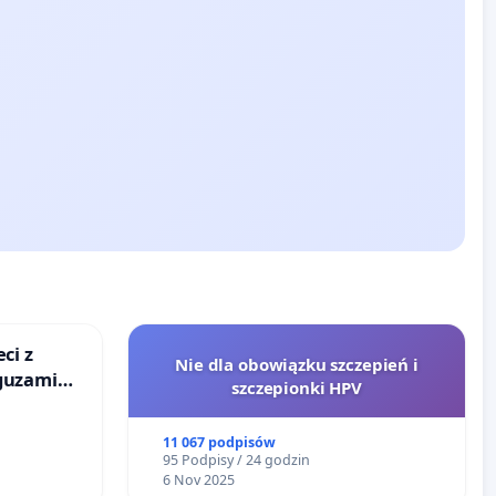
ci z
Nie dla obowiązku szczepień i
guzami
szczepionki HPV
o
ka w
11 067 podpisów
95 Podpisy / 24 godzin
6 Nov 2025