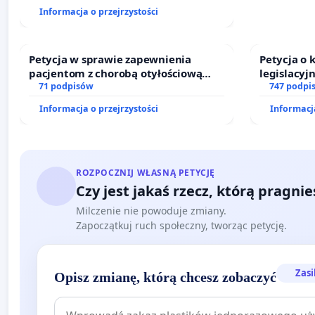
finansowej kluczowych urzędników i
Informacja o przejrzystości
sędziów
Petycja w sprawie zapewnienia
Petycja o
pacjentom z chorobą otyłościową
legislacyj
dostępu do kompleksowego leczenia
71 podpisów
prawa rod
747 podpi
oraz programów profilaktycznych.
Informacja o przejrzystości
Informacja
ROZPOCZNIJ WŁASNĄ PETYCJĘ
Czy jest jakaś rzecz, którą pragni
Milczenie nie powoduje zmiany.
Zapoczątkuj ruch społeczny, tworząc petycję.
Zasi
Opisz zmianę, którą chcesz zobaczyć