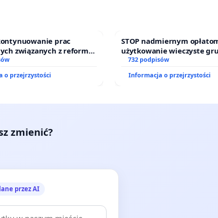
 kontynuowanie prac
STOP nadmiernym opłatom
nych związanych z reformą
użytkowanie wieczyste gr
zinnego
sów
zajmowanych przez rodzin
732 podpisów
działkowe.
 o przejrzystości
Informacja o przejrzystości
esz zmienić?
lane przez AI