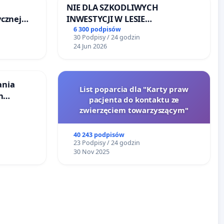
NIE DLA SZKODLIWYCH
cznej
INWESTYCJI W LESIE
ŁAGIEWNICKIM I ARTURÓWKU
6 300 podpisów
30 Podpisy / 24 godzin
24 Jun 2026
ania
List poparcia dla "Karty praw
h
pacjenta do kontaktu ze
budowy
zwierzęciem towarzyszącym"
iometanu
40 243 podpisów
ony
23 Podpisy / 24 godzin
30 Nov 2025