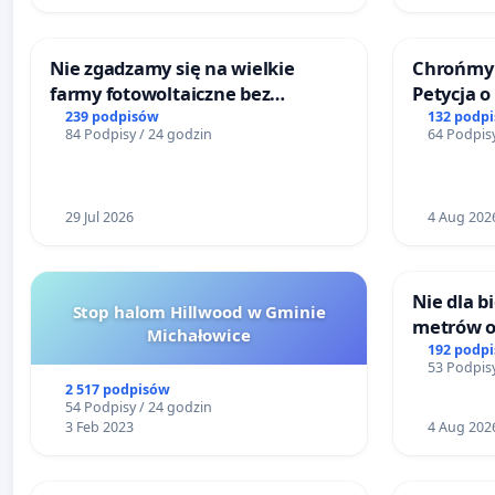
Nie zgadzamy się na wielkie
Chrońmy 
farmy fotowoltaiczne bez
Petycja 
rzetelnych analiz i akceptacji
239 podpisów
132 podp
84 Podpisy / 24 godzin
64 Podpisy
mieszkańców
29 Jul 2026
4 Aug 202
Nie dla 
Stop halom Hillwood w Gminie
metrów 
Michałowice
Biernatk
192 podp
53 Podpisy
Wielkie
2 517 podpisów
54 Podpisy / 24 godzin
3 Feb 2023
4 Aug 202