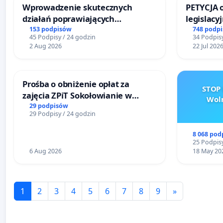
Wprowadzenie skutecznych
PETYCJA 
działań poprawiających
legislacy
bezpieczeństwo na ulicy
narażają
153 podpisów
748 podp
45 Podpisy / 24 godzin
34 Podpisy
Żeromskiego w Otwocku
2 Aug 2026
22 Jul 202
Prośba o obniżenie opłat za
STOP 
zajęcia ZPiT Sokołowianie w
Woln
Sokołowskim Ośrodku Kultury
29 podpisów
29 Podpisy / 24 godzin
8 068 pod
25 Podpisy
6 Aug 2026
18 May 20
1
2
3
4
5
6
7
8
9
»