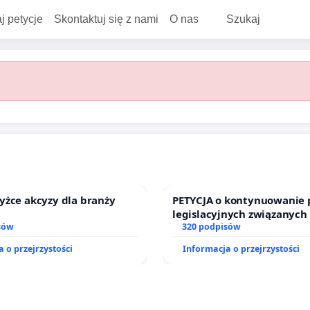
j petycje
Skontaktuj się z nami
O nas
Szukaj
yżce akcyzy dla branży
PETYCJA o kontynuowanie 
legislacyjnych związanych
sów
prawa rodzinnego
320 podpisów
 o przejrzystości
Informacja o przejrzystości