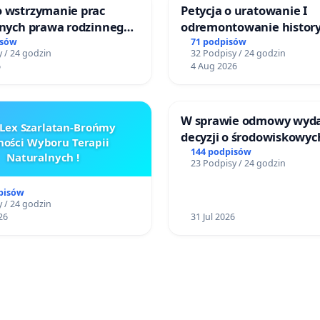
o wstrzymanie prac
Petycja o uratowanie I
jnych prawa rodzinnego
odremontowanie history
cych ofiary przemocy
Lokomotywy sm42-914
isów
71 podpisów
 / 24 godzin
32 Podpisy / 24 godzin
6
4 Aug 2026
W sprawie odmowy wyd
Lex Szarlatan-Brońmy
decyzji o środowiskowyc
ości Wyboru Terapii
uwarunkowaniach dla 
144 podpisów
Naturalnych !
23 Podpisy / 24 godzin
zakładu wytwarzania b
„Krynki” w Ostrowiu
pisów
Południowym oraz ochr
 / 24 godzin
26
mieszkańców i Puszczy
31 Jul 2026
Knyszyńskiej