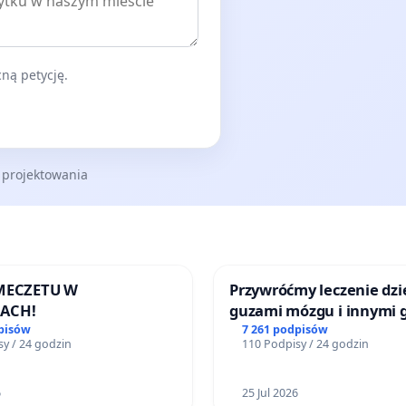
ną petycję.
 projektowania
 MECZETU W
Przywróćmy leczenie dzie
ACH!
guzami mózgu i innymi 
litymi do Górnośląskieg
pisów
7 261 podpisów
y / 24 godzin
110 Podpisy / 24 godzin
Centrum Zdrowia Dziec
Katowicach
6
25 Jul 2026