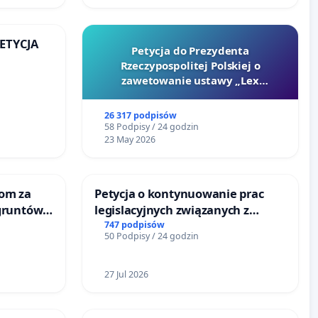
PETYCJA
Petycja do Prezydenta
Rzeczypospolitej Polskiej o
KIEJ
zawetowanie ustawy „Lex
Szarlatan”
26 317 podpisów
58 Podpisy / 24 godzin
23 May 2026
om za
Petycja o kontynuowanie prac
gruntów
legislacyjnych związanych z
inne
reformą prawa rodzinnego
747 podpisów
50 Podpisy / 24 godzin
27 Jul 2026