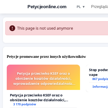
Petycjeonline.com
Przegląda
PL ▼
This page is not used anymore
Petycje promowane przez innych użytkowników
Stop podw
Petycja przeciwko KSEF oraz o
vape
obniżenie kosztów działalności,
867 podpi
wprowadzenie odpowiedzialności
Informacja
finansowej kluczowych urzędników i
sędziów
Petycja przeciwko KSEF oraz o
obniżenie kosztów działalności,
wprowadzenie odpowiedzialności
3 170 podpisów