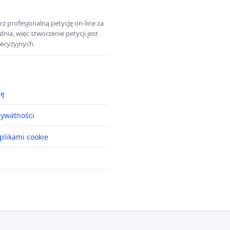
z profesjonalną petycję on-line za
a, więc stworzenie petycji jest
ecyzyjnych.
ję
rywatności
plikami cookie