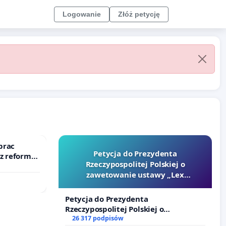
Logowanie
Złóż petycję
prac
Petycja do Prezydenta
 z reformą
Rzeczypospolitej Polskiej o
zawetowanie ustawy „Lex
Szarlatan”
Petycja do Prezydenta
Rzeczypospolitej Polskiej o
zawetowanie ustawy „Lex Szarlatan”
26 317 podpisów