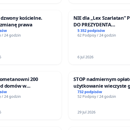
dzwony kościelne.
NIE dla „Lex Szarlatan” 
o zmianę prawa
DO PREZYDENTA
RZECZYPOSPOLITEJ POLS
isów
5 352 podpisów
 / 24 godzin
62 Podpisy / 24 godzin
6
6 Jul 2026
biometanowni 200
STOP nadmiernym opłat
od domów w
użytkowanie wieczyste 
ach, gm. Wądroże
zajmowanych przez rodz
isów
732 podpisów
 / 24 godzin
52 Podpisy / 24 godzin
ogrody działkowe.
6
29 Jul 2026