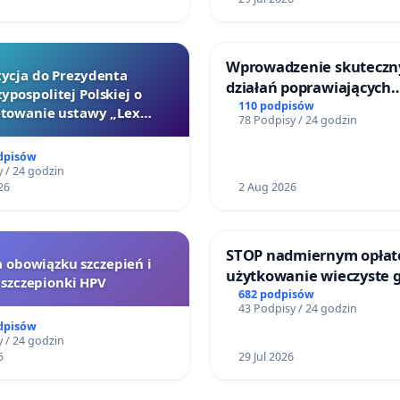
Wprowadzenie skuteczn
tycja do Prezydenta
działań poprawiających
ypospolitej Polskiej o
bezpieczeństwo na ulicy
110 podpisów
towanie ustawy „Lex
78 Podpisy / 24 godzin
Żeromskiego w Otwock
Szarlatan”
dpisów
 / 24 godzin
26
2 Aug 2026
STOP nadmiernym opłat
a obowiązku szczepień i
użytkowanie wieczyste 
szczepionki HPV
zajmowanych przez rodz
682 podpisów
43 Podpisy / 24 godzin
ogrody działkowe.
dpisów
 / 24 godzin
5
29 Jul 2026