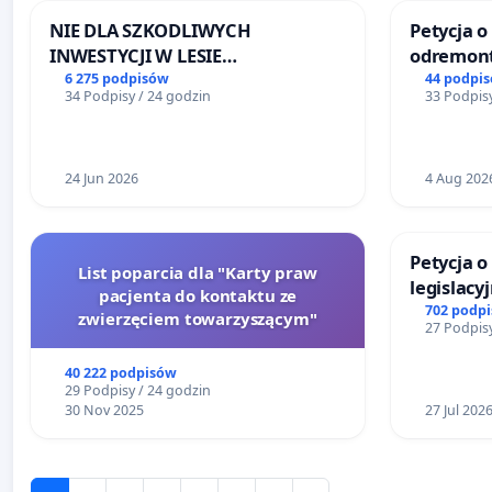
NIE DLA SZKODLIWYCH
Petycja o
INWESTYCJI W LESIE
odremont
ŁAGIEWNICKIM I ARTURÓWKU
Lokomoty
6 275 podpisów
44 podpi
34 Podpisy / 24 godzin
33 Podpisy
24 Jun 2026
4 Aug 202
Petycja 
List poparcia dla "Karty praw
legislacy
pacjenta do kontaktu ze
reformą 
702 podp
zwierzęciem towarzyszącym"
27 Podpisy
40 222 podpisów
29 Podpisy / 24 godzin
30 Nov 2025
27 Jul 202