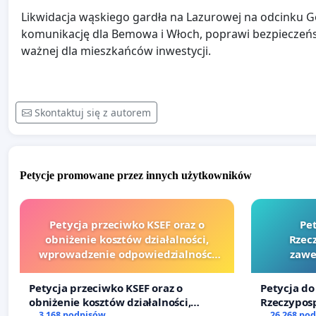
Likwidacja wąskiego gardła na Lazurowej na odcinku 
komunikację dla Bemowa i Włoch, poprawi bezpieczeń
ważnej dla mieszkańców inwestycji.
Skontaktuj się z autorem
Petycje promowane przez innych użytkowników
Petycja przeciwko KSEF oraz o
Pe
obniżenie kosztów działalności,
Rzecz
wprowadzenie odpowiedzialności
zawe
finansowej kluczowych urzędników i
sędziów
Petycja przeciwko KSEF oraz o
Petycja do
obniżenie kosztów działalności,
Rzeczyposp
wprowadzenie odpowiedzialności
3 168 podpisów
zawetowan
26 268 po