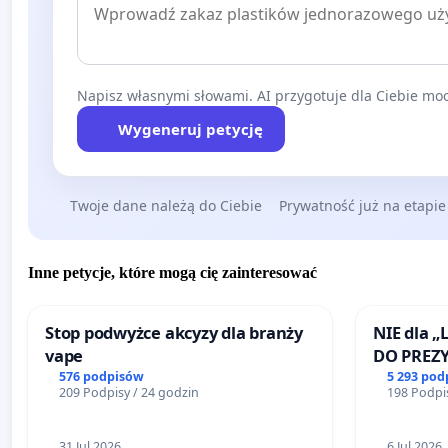
Napisz własnymi słowami. AI przygotuje dla Ciebie moc
Wygeneruj petycję
Twoje dane należą do Ciebie
Prywatność już na etapie
Inne petycje, które mogą cię zainteresować
Stop podwyżce akcyzy dla branży
NIE dla „
vape
DO PREZ
RZECZYPO
576 podpisów
5 293 pod
209 Podpisy / 24 godzin
198 Podpis
31 Jul 2026
6 Jul 2026