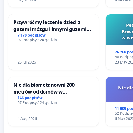
Przywróćmy leczenie dzieci z
Pe
guzami mózgu i innymi guzami
Rzecz
litymi do Górnośląskiego
7 170 podpisów
zawe
92 Podpisy / 24 godzin
Centrum Zdrowia Dziecka w
Katowicach
26 268 po
88 Podpisy
25 Jul 2026
23 May 20
Nie dla biometanowni 200
Nie dl
metrów od domów w
Biernatkach, gm. Wądroże
146 podpisów
57 Podpisy / 24 godzin
Wielkie
11 009 po
52 Podpisy
4 Aug 2026
6 Nov 202