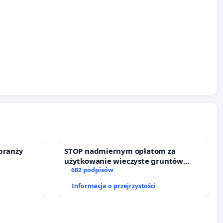
branży
STOP nadmiernym opłatom za
użytkowanie wieczyste gruntów
zajmowanych przez rodzinne ogrody
682 podpisów
działkowe.
Informacja o przejrzystości