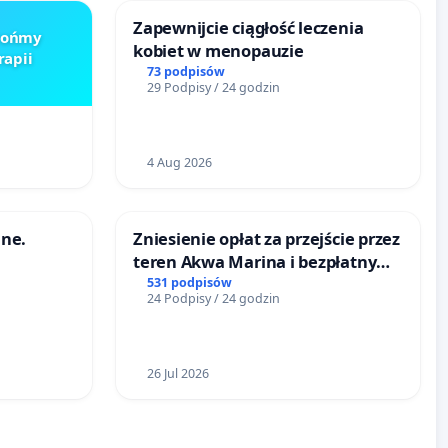
Zapewnijcie ciągłość leczenia
Brońmy
kobiet w menopauzie
rapii
73 podpisów
29 Podpisy / 24 godzin
4 Aug 2026
ne.
Zniesienie opłat za przejście przez
teren Akwa Marina i bezpłatny
dostęp do Jeziora Nyskiego dla
531 podpisów
24 Podpisy / 24 godzin
mieszkańców Gminy Nysa
26 Jul 2026