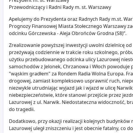
Prezydent m. st. Warszawy
Przewodniczący i Radni Rady m. st. Warszawy
Apelujemy do Prezydenta oraz Radnych Rady m.st. Warsz
Prognozy Finansowej Miasta Stołecznego Warszawy za
odcinku Górczewska - Aleja Obrońców Grodna (S8)”.
Zrealizowanie powyższej inwestycji uwolni dzielnicę 
przeżywają codziennie w trakcie roku szkolnego, próbu
użytku przebudowanego odcinka ulicy Lazurowej niest
samochodów z Jelonek, Chrzanowa i Włoch powoduje 
"wąskim gradłem" za Rondem Radia Wolna Europa. Frag
drogowej, zamiast kompleksowo usprawnić ruch, niep
niezwykle utrudniając wyjazd jak i wjazd w ulicę Narw
niebezpieczeństwie, które stanowi przejście przez je
Lazurowej z ul. Narwik. Niedostateczna widoczność, bra
do tragedii.
Dodatkowo, przy okazji realizacji kolejnych budynków m
Lazurowej uległ zniszczeniu i jest obecnie fatalny, c