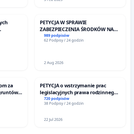
ych
PETYCJA W SPRAWIE
ZABEZPIECZENIA ŚRODKÓW NA
FUNKCJONOWANIE SCHRONISKA
989 podpisów
62 Podpisy / 24 godzin
u
DLA BEZDOMNYCH ZWIERZĄT W
SKARYSZEWIE
2 Aug 2026
om za
PETYCJA o wstrzymanie prac
gruntów
legislacyjnych prawa rodzinnego
inne
narażających ofiary przemocy
720 podpisów
38 Podpisy / 24 godzin
22 Jul 2026