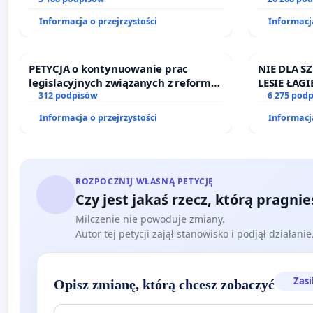
finansowej kluczowych urzędników i
Informacja o przejrzystości
Informacja
sędziów
PETYCJA o kontynuowanie prac
NIE DLA S
legislacyjnych związanych z reformą
LESIE ŁA
prawa rodzinnego
312 podpisów
6 275 pod
Informacja o przejrzystości
Informacja
ROZPOCZNIJ WŁASNĄ PETYCJĘ
Czy jest jakaś rzecz, którą pragni
Milczenie nie powoduje zmiany.
Autor tej petycji zajął stanowisko i podjął działani
Zasi
Opisz zmianę, którą chcesz zobaczyć