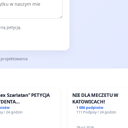
ną petycję.
 projektowania
Lex Szarlatan” PETYCJA
NIE DLA MECZETU W
YDENTA
KATOWICACH!
SPOLITEJ POLSKIEJ
pisów
1 686 podpisów
y / 24 godzin
111 Podpisy / 24 godzin
29 Jul 2026