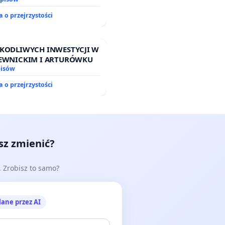
 o przejrzystości
ZKODLIWYCH INWESTYCJI W
GIEWNICKIM I ARTURÓWKU
pisów
 o przejrzystości
esz zmienić?
e. Zrobisz to samo?
lane przez AI