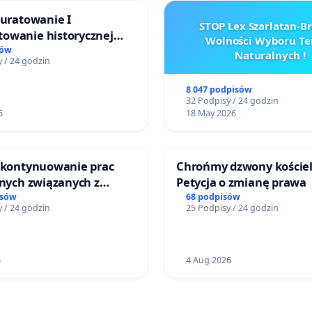
 uratowanie I
STOP Lex Szarlatan-
owanie historycznej
Wolności Wyboru Te
wy sm42-914
sów
Naturalnych !
 / 24 godzin
8 047 podpisów
32 Podpisy / 24 godzin
6
18 May 2026
o kontynuowanie prac
Chrońmy dzwony kościel
jnych związanych z
Petycja o zmianę prawa
prawa rodzinnego
isów
68 podpisów
 / 24 godzin
25 Podpisy / 24 godzin
6
4 Aug 2026