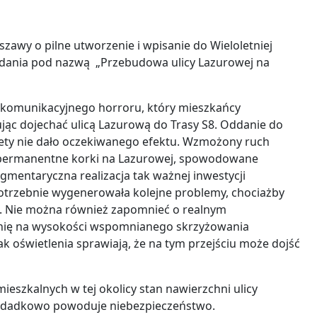
awy o pilne utworzenie i wpisanie do Wieloletniej
dania pod nazwą „Przebudowa ulicy Lazurowej na
od komunikacyjnego horroru, który mieszkańcy
jąc dojechać ulicą Lazurową do Trasy S8. Oddanie do
ety nie dało oczekiwanego efektu. Wzmożony ruch
permanentne korki na Lazurowej, spowodowane
mentaryczna realizacja tak ważnej inwestycji
otrzebnie wygenerowała kolejne problemy, chociażby
ik. Nie można również zapomnieć o realnym
zdnię na wysokości wspomnianego skrzyżowania
k oświetlenia sprawiają, że na tym przejściu może dojść
ieszkalnych w tej okolicy stan nawierzchni ulicy
o dodadkowo powoduje niebezpieczeństwo.