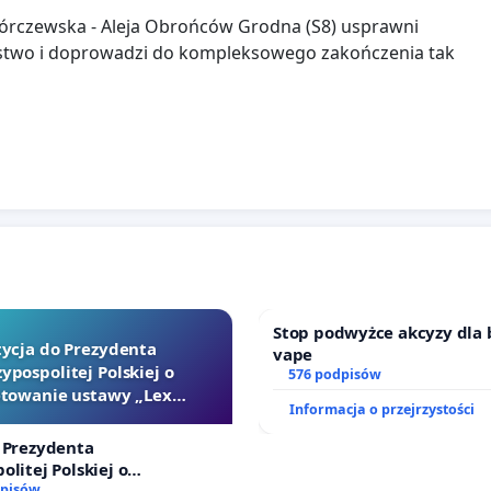
Górczewska - Aleja Obrońców Grodna (S8) usprawni
stwo i doprowadzi do kompleksowego zakończenia tak
Stop podwyżce akcyzy dla 
tycja do Prezydenta
vape
ypospolitej Polskiej o
576 podpisów
towanie ustawy „Lex
Informacja o przejrzystości
Szarlatan”
 Prezydenta
olitej Polskiej o
ie ustawy „Lex Szarlatan”
dpisów