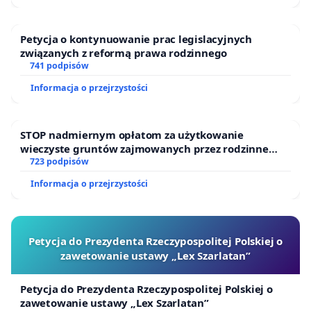
również do zostawienia komentarza, dlaczego
godne dofinansowanie nauki jest dla Ciebie ważne.”
Petycja o kontynuowanie prac legislacyjnych
związanych z reformą prawa rodzinnego
Prosimy o rozpropagowanie tego apelu wśród
741 podpisów
współpracujących z Wami badaczy i badaczek, firm,
Informacja o przejrzystości
instytucji, szkół, samorządów, rodzin, znajomych.
STOP nadmiernym opłatom za użytkowanie
Nauka to polska racja stanu!
wieczyste gruntów zajmowanych przez rodzinne
ogrody działkowe.
723 podpisów
[English version in the Announcement --
Informacja o przejrzystości
> Ogłoszenia]
Petycja do Prezydenta Rzeczypospolitej Polskiej o
List otwarty do Prezydenta RP, Marszałka Sejmu
zawetowanie ustawy „Lex Szarlatan”
RP, Marszałka Senatu RP, Prezesa Rady
Ministrów oraz Wiceprezesów Rady Ministrów w
Petycja do Prezydenta Rzeczypospolitej Polskiej o
zawetowanie ustawy „Lex Szarlatan”
sprawie finansowania nauki, w tym zwłaszcza