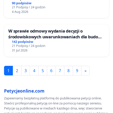
wzrostu finansowania NCN w powiązaniu z PKB.
90 podpisów
21 Podpisy / 24 godzin
4 Aug 2026
Przytaczając słowa Pana Prezydenta RP: „Nauka to
polska racja stanu, bo to od niej zależy, czy nasze
W sprawie odmowy wydania decyzji o
dzieci będą żyły w kraju, który kreuje przyszłość, czy
środowiskowych uwarunkowaniach dla budowy
tylko podąża za innymi". Apelujemy, by przychylili
zakładu wytwarzania biometanu „Krynki” w
142 podpisów
21 Podpisy / 24 godzin
się Państwo do naszego głosu, dając Polsce szansę
Ostrowiu Południowym oraz ochrony
31 Jul 2026
mieszkańców i Puszczy Knyszyńskiej
stabilnego rozwoju opartego o wiedzę i możliwości
kreowania własnej przyszłości.
1
2
3
4
5
6
7
8
9
»
Z wyrazami szacunku,
Obywatele, naukowcy i nauczyciele akademiccy
Petycjeonline.com
odpowiedzialni za przyszłość młodych pokoleń.
Zapewniamy bezpłatną platformę do publikowania petycji online.
dr hab.
Piotr Achinger
- Instytut Matematyczny
Stwórz profesjonalną petycję on-line za pomocą naszego serwisu.
Petycje są publikowane w mediach każdego dnia, więc stworzenie
Polskiej Akademii Nauk, laureat ERC Starting Grant