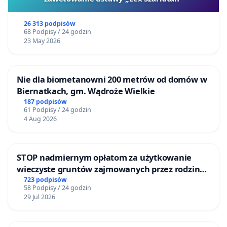
zdobywają unikalne umiejętności badawcze, a
26 313 podpisów
polskie instytuty i uczelnie uczestniczą w
68 Podpisy / 24 godzin
międzynarodowych projektach na najwyższym
23 May 2026
poziomie. Rządowa „Strategia Rozwoju Polski
2026–2035” przewiduje utrzymywanie
Nie dla biometanowni 200 metrów od domów w
współczynnika sukcesu w grantach NCN na
Biernatkach, gm. Wądroże Wielkie
poziomie 25%
. Jest to słuszne założenie, gdyż
187 podpisów
61 Podpisy / 24 godzin
według doświadczenia agencji grantowych na
4 Aug 2026
świecie jest to najbardziej efektywny poziom
finansowania składanych wniosków. Poniżej tej
wartości proces ewaluacji pochłania
STOP nadmiernym opłatom za użytkowanie
proporcjonalnie zbyt dużo zasobów oraz staje się
wieczyste gruntów zajmowanych przez rodzinne
ogrody działkowe.
723 podpisów
mniej miarodajny. Tymczasem uchwała Rady NCN z
58 Podpisy / 24 godzin
dnia 21 września 2025 r. podała do wiadomości, że
29 Jul 2026
aby utrzymać współczynnik sukcesu w grantach
NCN
powyżej 10%
, nakłady na Centrum powinny