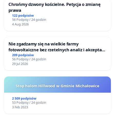
Chrońmy dzwony kościelne. Petycja o zmianę
wzrosnąć w 2026 roku o około 400 mln zł.
prawa
Planowane zamrożenie finansowania NCN (przy
122 podpisów
56 Podpisy / 24 godzin
dramatycznie niskim współczynniku sukcesu już
4 Aug 2026
teraz) oznacza, że świetne projekty naukowe, które
mogłyby wzmocnić społeczeństwo, przemysł czy
medycynę, nigdy nie zostaną zrealizowane w
Nie zgadzamy się na wielkie farmy
Polsce.
fotowoltaiczne bez rzetelnych analiz i akceptacji
mieszkańców
209 podpisów
56 Podpisy / 24 godzin
Rażąca sprzeczność między deklaracjami
29 Jul 2026
rządzących dotyczącymi NCN (25% współczynnik
sukcesu według „Strategii Rozwoju Polski 2026-
2035”, lutowe wypowiedzi Ministra Finansów) a
Stop halom Hillwood w Gminie Michałowice
projektem budżetu na naukę na przyszły rok
(którego skutkiem będzie współczynnik
2 509 podpisów
53 Podpisy / 24 godzin
jednocyfrowy) musi zostać zaadresowana.
3 Feb 2023
Zamrożenie finansowania NCN na obecnym