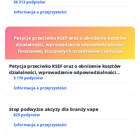
26 313 podpisów
Narodowego Centrum Nauki, jako filaru rozwoju
Informacja o przejrzystości
i bezpieczeństwa Polski
Szanowny Panie Prezydencie,
Petycja przeciwko KSEF oraz o obniżenie kosztów
Szanowni Państwo Marszałkowie Sejmu i Senatu,
działalności, wprowadzenie odpowiedzialności
finansowej kluczowych urzędników i sędziów
Szanowny Panie Premierze,
Petycja przeciwko KSEF oraz o obniżenie kosztów
Szanowni Panowie Wicepremierzy,
działalności, wprowadzenie odpowiedzialności
finansowej kluczowych urzędników i sędziów
3 170 podpisów
zwracamy się do Państwa, najważniejszych
Informacja o przejrzystości
przedstawicieli władz Rzeczypospolitej Polskiej, w
sprawie polskiej racji stanu.
Stop podwyżce akcyzy dla branży vape
„Rozwój nauki i technologii to nie tylko kwestia
825 podpisów
postępu, ale polska racja stanu w XXI wieku. Bez
Informacja o przejrzystości
inwestycji w badania nie będziemy w stanie