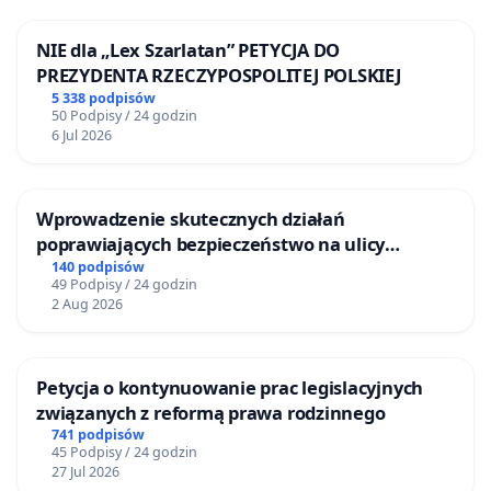
poziomie już ma nieodwracalne konsekwencje,
NIE dla „Lex Szarlatan” PETYCJA DO
które będą się tylko pogłębiać
: utratę młodych
PREZYDENTA RZECZYPOSPOLITEJ POLSKIEJ
talentów, osłabienie szkolnictwa wyższego i szkół
5 338 podpisów
50 Podpisy / 24 godzin
doktorskich, rozwiązanie nowatorskich zespołów
6 Jul 2026
badawczych, spadek pozycji Polski w europejskiej i
światowej nauce oraz ograniczenie zarówno
rozwoju, jak i wykorzystania potencjału państwa w
Wprowadzenie skutecznych działań
poprawiających bezpieczeństwo na ulicy
obszarze zdrowia, obronności, energetyki, nowych
Żeromskiego w Otwocku
140 podpisów
technologii czy rozwiązań edukacyjnych i
49 Podpisy / 24 godzin
2 Aug 2026
społecznych. Mówiąc obrazowo: NCN to tlen
polskiej nauki, a jego aktualny poziom jest
krytycznie niski.
Petycja o kontynuowanie prac legislacyjnych
związanych z reformą prawa rodzinnego
Mając pełną świadomość sytuacji za naszą
741 podpisów
wschodnią granicą, przypominamy, że
45 Podpisy / 24 godzin
27 Jul 2026
bezpieczeństwo kraju nie opiera się wyłącznie na