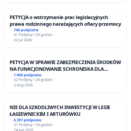
liczbie żołnierzy i czołgów, ale na rozwijaniu
własnych nowoczesnych technologii. To one mogą
PETYCJA o wstrzymanie prac legislacyjnych
zapewnić przewagę na współczesnym polu walki
prawa rodzinnego narażających ofiary przemocy
oraz suwerenność Rzeczypospolitej. Źródłem
746 podpisów
41 Podpisy / 24 godzin
potencjału obronnego w XXI wieku są inwestycje w
22 Jul 2026
badania podstawowe. Kraje będące od dekad
zagrożone konfliktem zbrojnym, takie jak Korea
Południowa, pokazują dobitnie, jak wysoki poziom
PETYCJA W SPRAWIE ZABEZPIECZENIA ŚRODKÓW
NA FUNKCJONOWANIE SCHRONISKA DLA
nakładów na naukę przekłada się na
BEZDOMNYCH ZWIERZĄT W SKARYSZEWIE
1 005 podpisów
bezpieczeństwo, innowacyjność i skuteczną obronę
32 Podpisy / 24 godzin
2 Aug 2026
państwa. Kraje te wydają ponad 5% PKB na badania
i rozwój, co pozwoliło im zbudować potęgę
technologiczną i najbardziej zaawansowane
NIE DLA SZKODLIWYCH INWESTYCJI W LESIE
programy obronne. Równocześnie bezpieczeństwo
ŁAGIEWNICKIM I ARTURÓWKU
to nie tylko broń i technologie. Równie istotne dla
6 297 podpisów
31 Podpisy / 24 godzin
niego są obszary nauki, które pomagają zrozumieć
24 Jun 2026