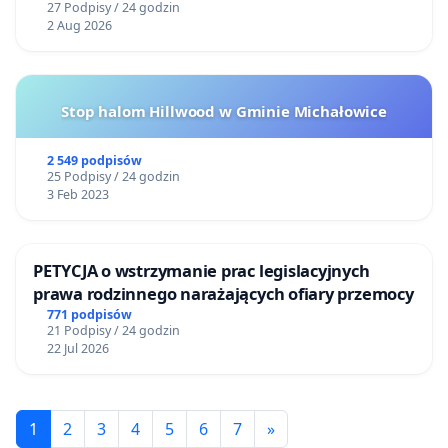
27 Podpisy / 24 godzin
2 Aug 2026
Stop halom Hillwood w Gminie Michałowice
2 549 podpisów
25 Podpisy / 24 godzin
3 Feb 2023
PETYCJA o wstrzymanie prac legislacyjnych
prawa rodzinnego narażających ofiary przemocy
771 podpisów
21 Podpisy / 24 godzin
22 Jul 2026
1
2
3
4
5
6
7
»