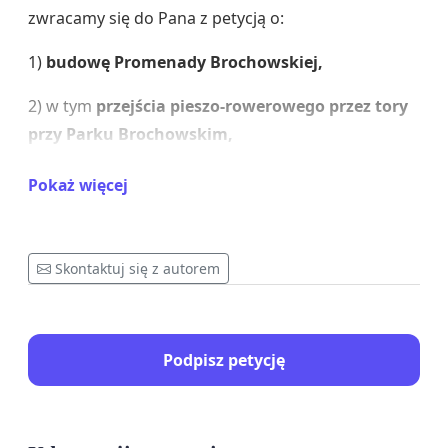
zwracamy się do Pana z petycją o:
1)
budowę Promenady Brochowskiej,
2) w tym
przejścia pieszo-rowerowego przez tory
przy Parku Brochowskim,
3) a także
realizację planowanych przy okazji tej
Pokaż więcej
inwestycji rozwiązań służących wyeliminowaniu
podtapiania ROD „Złocień” i „Mieczyk”.
Skontaktuj się z autorem
Nie chcemy jeździć rowerami i chodzić pieszo po
jezdni razem z samochodami, pod wąskim
nasypem kolejowym na ul. Mościckiego, w
Podpisz petycję
konflikcie z kierowcami!
Nie chcemy wdychać spalin generowanych przez
coraz większy ruch samochodowy.
Chcemy tras