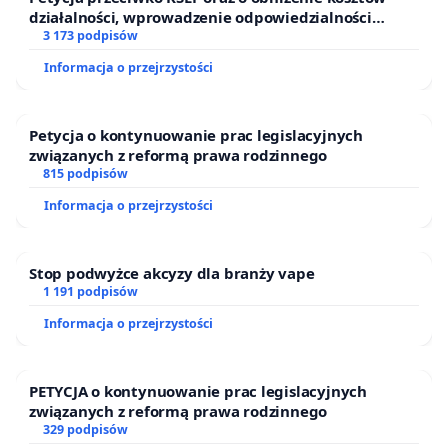
działalności, wprowadzenie odpowiedzialności
Z wyrazami szacunku
finansowej kluczowych urzędników i sędziów
3 173 podpisów
Informacja o przejrzystości
Mieszkańcy
Petycja o kontynuowanie prac legislacyjnych
związanych z reformą prawa rodzinnego
815 podpisów
Informacja o przejrzystości
Stop podwyżce akcyzy dla branży vape
1 191 podpisów
Informacja o przejrzystości
PETYCJA o kontynuowanie prac legislacyjnych
związanych z reformą prawa rodzinnego
329 podpisów