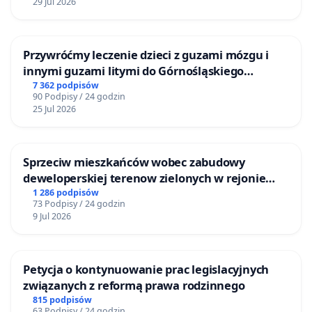
29 Jul 2026
Przywróćmy leczenie dzieci z guzami mózgu i
innymi guzami litymi do Górnośląskiego
Centrum Zdrowia Dziecka w Katowicach
7 362 podpisów
90 Podpisy / 24 godzin
25 Jul 2026
Sprzeciw mieszkańców wobec zabudowy
deweloperskiej terenow zielonych w rejonie
Bulwarów Straceńskich w Bielsku-Białej
1 286 podpisów
73 Podpisy / 24 godzin
9 Jul 2026
Petycja o kontynuowanie prac legislacyjnych
związanych z reformą prawa rodzinnego
815 podpisów
63 Podpisy / 24 godzin