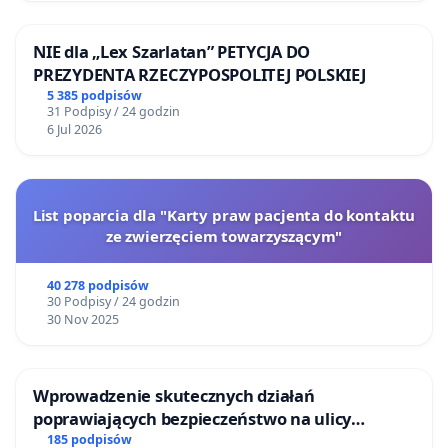
NIE dla „Lex Szarlatan” PETYCJA DO
PREZYDENTA RZECZYPOSPOLITEJ POLSKIEJ
5 385 podpisów
31 Podpisy / 24 godzin
6 Jul 2026
List poparcia dla "Karty praw pacjenta do kontaktu
ze zwierzęciem towarzyszącym"
40 278 podpisów
30 Podpisy / 24 godzin
30 Nov 2025
Wprowadzenie skutecznych działań
poprawiających bezpieczeństwo na ulicy
Żeromskiego w Otwocku
185 podpisów