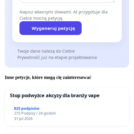
Bielany Radosław Sroczyński, który w interpelacji z
30 kwiernia 2026r. skierowanej do Burmistrza
Napisz własnymi słowami. AI przygotuje dla
Ciebie mocną petycję.
Dzielnicy Bielany wskazał na całkowity zanik wody
w Potoku Bielańskim oraz zwrócił się o ustalenie
Wygeneruj petycję
przyczyn tej sytuacji i podjęcie działań
zmierzających do przywrócenia ciągłości
Twoje dane należą do Ciebie
przepływu.
Prywatność już na etapie projektowania
W odpowiedzi Burmistrz Dzielnicy Bielany
potwierdził, że funkcjonowanie Potoku
Inne petycje, które mogą cię zainteresować
Bielańskiego jest w znacznym stopniu uzależnione
od sztucznego zasilania realizowanego przy
Stop podwyżce akcyzy dla branży vape
wykorzystaniu pomp głębinowych. Wskazano
również na wpływ zmian klimatycznych,
825 podpisów
275 Podpisy / 24 godzin
długotrwałych okresów ograniczonych opadów,
31 Jul 2026
niekorzystnych warunków hydrologicznych oraz
postępującego deficytu zasobów wodnych.