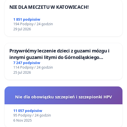
NIE DLA MECZETU W KATOWICACH!
Mieszkańcy przyjmują te wyjaśnienia do
wiadomości, jednak oczekują bardziej
1 851 podpisów
194 Podpisy / 24 godzin
szczegółowych informacji dotyczących przyczyn
29 Jul 2026
całkowitego zaniku przepływu wody, stanu
technicznego infrastruktury zasilającej potok oraz
Przywróćmy leczenie dzieci z guzami mózgu i
konkretnych działań, jakie zostaną podjęte w celu
innymi guzami litymi do Górnośląskiego
przywrócenia jego prawidłowego funkcjonowania.
Centrum Zdrowia Dziecka w Katowicach
7 247 podpisów
Sama deklaracja monitorowania sytuacji jest
114 Podpisy / 24 godzin
25 Jul 2026
niewystarczająca wobec postępującej degradacji
cieku i jego otoczenia.
W związku z powyższym wnosimy o:
Nie dla obowiązku szczepień i szczepionki HPV
1. Natychmiastową ocenę stanu Potoku
11 057 podpisów
Bielańskiego
95 Podpisy / 24 godzin
6 Nov 2025