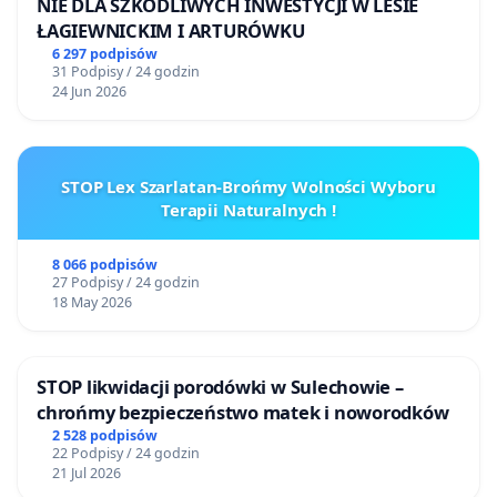
wyniki prowadzonych kontroli i monitoringu,
NIE DLA SZKODLIWYCH INWESTYCJI W LESIE
ŁAGIEWNICKIM I ARTURÓWKU
plan działań naprawczych wraz z harmonogramem
6 297 podpisów
31 Podpisy / 24 godzin
realizacji.
24 Jun 2026
Uzasadnienie
Potok Bielański jest częścią przyrodniczego i
STOP Lex Szarlatan-Brońmy Wolności Wyboru
historycznego dziedzictwa Warszawy. Jego dolina
Terapii Naturalnych !
pełni ważną funkcję ekologiczną, retencyjną i
8 066 podpisów
krajobrazową. W dobie postępujących zmian
27 Podpisy / 24 godzin
klimatu oraz coraz częstszych susz ochrona
18 May 2026
istniejących cieków wodnych powinna stanowić
jeden z fundamentów odpowiedzialnego
STOP likwidacji porodówki w Sulechowie –
zarządzania miastem.
chrońmy bezpieczeństwo matek i noworodków
2 528 podpisów
Dodatkowym zagrożeniem dla Potoku Bielańskiego
22 Podpisy / 24 godzin
jest utrzymująca się w ostatnich latach susza
21 Jul 2026