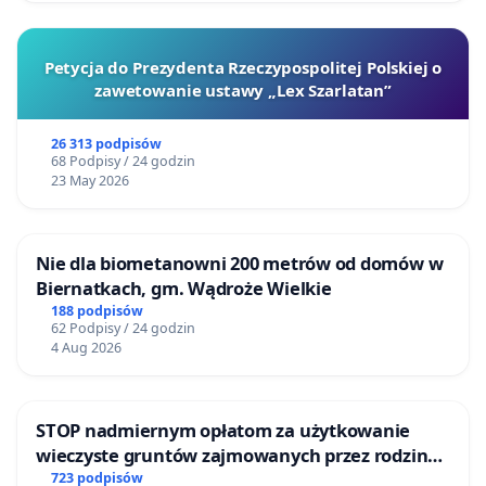
Przeprowadzenie kompleksowej analizy
hydrologicznej i środowiskowej potoku,
obejmującej identyfikację przyczyn zaniku
Petycja do Prezydenta Rzeczypospolitej Polskiej o
zawetowanie ustawy „Lex Szarlatan”
przepływu oraz wskazanie działań niezbędnych do
jego ochrony i odbudowy.
26 313 podpisów
68 Podpisy / 24 godzin
2. Podjęcie działań interwencyjnych na najbardziej
23 May 2026
zagrożonych odcinkach
Niezwłoczne wdrożenie działań mających na celu
Nie dla biometanowni 200 metrów od domów w
przywrócenie przepływu wody na wyschniętych
Biernatkach, gm. Wądroże Wielkie
fragmentach Potoku Bielańskiego, w szczególności
188 podpisów
62 Podpisy / 24 godzin
na odcinku od ul. Conrada do Stawów Brustmana.
4 Aug 2026
3. Opracowanie programu rewitalizacji Potoku
Bielańskiego
STOP nadmiernym opłatom za użytkowanie
wieczyste gruntów zajmowanych przez rodzinne
Przygotowanie i wdrożenie wieloletniego
ogrody działkowe.
723 podpisów