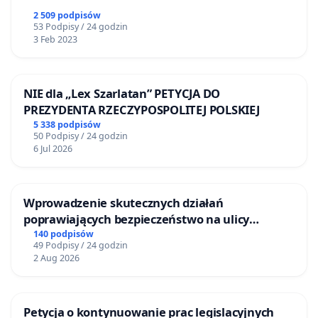
infrastruktury zlokalizowanej przy ul. Brązowniczej.
2 509 podpisów
53 Podpisy / 24 godzin
Wnosimy również o publikację wyników kontroli,
3 Feb 2023
wskazanie przyczyn obecnego stanu potoku oraz
przedstawienie harmonogramu działań
NIE dla „Lex Szarlatan” PETYCJA DO
naprawczych mających na celu przywrócenie
PREZYDENTA RZECZYPOSPOLITEJ POLSKIEJ
stałego przepływu wody.
5 338 podpisów
50 Podpisy / 24 godzin
6. Wzmocnienie lokalnego nadzoru nad potokiem
6 Jul 2026
Rozważenie przekazania większych kompetencji
samorządowi dzielnicowemu lub powołanie stałego
Wprowadzenie skutecznych działań
zespołu roboczego ds. Potoku Bielańskiego z
poprawiających bezpieczeństwo na ulicy
Żeromskiego w Otwocku
140 podpisów
udziałem mieszkańców, organizacji społecznych i
49 Podpisy / 24 godzin
ekspertów.
2 Aug 2026
7. Regularny monitoring stanu cieku
Petycja o kontynuowanie prac legislacyjnych