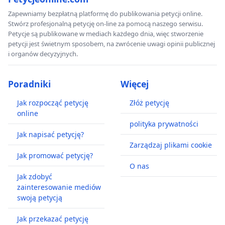
długofalowych działań naprawczych.
Zapewniamy bezpłatną platformę do publikowania petycji online.
Stwórz profesjonalną petycję on-line za pomocą naszego serwisu.
Szczególnie niepokojący jest fakt, że Potok
Petycje są publikowane w mediach każdego dnia, więc stworzenie
petycji jest świetnym sposobem, na zwrócenie uwagi opinii publicznej
Bielański jest obecnie uzależniony od sztucznego
i organów decyzyjnych.
zasilania. Oznacza to, że jego funkcjonowanie
zależy zarówno od warunków hydrologicznych, jak
Poradniki
Więcej
i od sprawności infrastruktury technicznej. Tym
Jak rozpocząć petycję
Złóż petycję
bardziej konieczne jest przedstawienie
online
mieszkańcom pełnej informacji o stanie urządzeń
polityka prywatności
odpowiedzialnych za zasilanie potoku oraz o
Jak napisać petycję?
Zarządzaj plikami cookie
działaniach planowanych przez władze w celu
Jak promować petycję?
przywrócenia przepływu wody.
O nas
Jak zdobyć
Sytuacja, w której historyczny ciek wodny
zainteresowanie mediów
całkowicie wysycha na znacznym odcinku swojego
swoją petycją
biegu, nie może być uznana za stan normalny.
Jak przekazać petycję