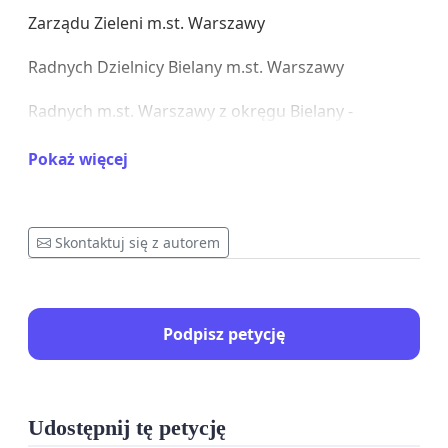
Zarządu Zieleni m.st. Warszawy
Radnych Dzielnicy Bielany m.st. Warszawy
Radnych m.st. Warszawy z okręgu Bielany -
Bemowo
Pokaż więcej
Zarządu WSBM Chomiczówka
Skontaktuj się z autorem
Szanowni Państwo,
My, niżej podpisani sygnatariusze petycji oraz
Podpisz petycję
mieszkańcy, zwracamy się z apelem o podjęcie
pilnych działań mających na celu ochronę,
rewitalizację oraz przywrócenie prawidłowego
Udostępnij tę petycję
funkcjonowania Potoku Bielańskiego -