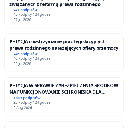
Wprowadzenie stałego monitoringu poziomu
związanych z reformą prawa rodzinnego
wody, stanu przyrodniczego oraz skuteczności
741 podpisów
45 Podpisy / 24 godzin
podejmowanych działań ochronnych.
27 Jul 2026
8. Przedstawienie publicznego raportu
dotyczącego Potoku Bielańskiego
PETYCJA o wstrzymanie prac legislacyjnych
prawa rodzinnego narażających ofiary przemocy
Opracowanie i opublikowanie raportu
746 podpisów
zawierającego:
40 Podpisy / 24 godzin
22 Jul 2026
aktualny stan hydrologiczny Potoku Bielańskiego,
źródła jego zasilania,
PETYCJA W SPRAWIE ZABEZPIECZENIA ŚRODKÓW
NA FUNKCJONOWANIE SCHRONISKA DLA
stan techniczny infrastruktury odpowiedzialnej za
BEZDOMNYCH ZWIERZĄT W SKARYSZEWIE
1 005 podpisów
doprowadzanie wody,
32 Podpisy / 24 godzin
2 Aug 2026
przyczyny całkowitego zaniku przepływu,