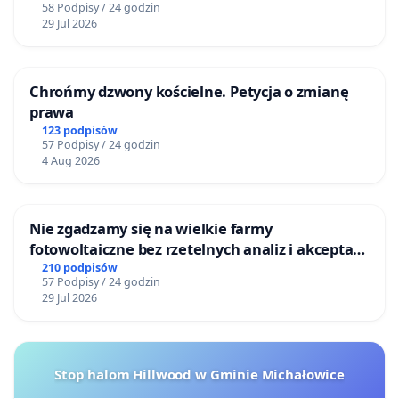
58 Podpisy / 24 godzin
programu renaturyzacji cieku, obejmującego
29 Jul 2026
poprawę warunków wodnych, odbudowę siedlisk
przyrodniczych oraz zwiększenie retencji.
Chrońmy dzwony kościelne. Petycja o zmianę
4. Zwiększenie zasilania wodnego potoku
prawa
123 podpisów
Podjęcie działań mających na celu skuteczniejsze
57 Podpisy / 24 godzin
4 Aug 2026
zatrzymywanie i kierowanie oczyszczonych wód
opadowych do zlewni Potoku Bielańskiego oraz
rozwój błękitno-zielonej infrastruktury na terenie
Nie zgadzamy się na wielkie farmy
Bielan i Bemowa.
fotowoltaiczne bez rzetelnych analiz i akceptacji
mieszkańców
210 podpisów
5. Modernizację i kontrolę infrastruktury
57 Podpisy / 24 godzin
29 Jul 2026
hydrotechnicznej
Przeprowadzenie pilnego przeglądu technicznego
urządzeń odpowiedzialnych za funkcjonowanie i
Stop halom Hillwood w Gminie Michałowice
zasilanie Potoku Bielańskiego, w szczególności