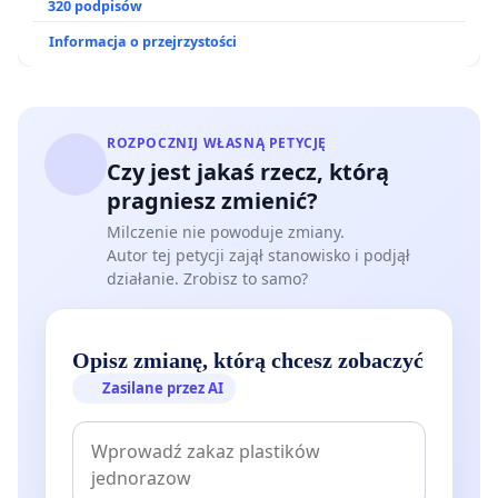
już wiosenne czyszczenie Potoku Bielańskiego oraz
320 podpisów
o pilne podjęcie takich działań, jeśli nie zostały one
Informacja o przejrzystości
dotychczas przewidziane.
W interpelacji z 11 marca 2026r. dotyczącej sytuacji
ROZPOCZNIJ WŁASNĄ PETYCJĘ
hydrologicznej Potoku Bielańskiego
Czy jest jakaś rzecz, którą
przepływającego przez Park Chomicza radny
pragniesz zmienić?
Marcin Włodarczyk wskazał, że mieszkańcy
Milczenie nie powoduje zmiany.
Chomiczówki obserwują brak wody w korycie
Autor tej petycji zajął stanowisko i podjął
potoku oraz oczekują działań naprawczych. Zwrócił
działanie. Zrobisz to samo?
również uwagę na konieczność wypracowania
rozwiązań pozwalających na skuteczne zasilanie
Opisz zmianę, którą chcesz zobaczyć
potoku oraz retencjonowanie wody, tak aby
Zasilane przez AI
ograniczyć skutki suszy i zapobiec dalszej
degradacji cieku.
Na problem zwrócił uwagę również radny Dzielnicy