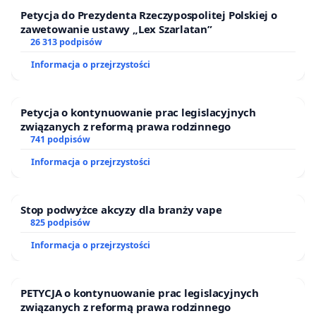
Petycja do Prezydenta Rzeczypospolitej Polskiej o
W interpelacji z 10 marca 2026r. dotyczącej
zawetowanie ustawy „Lex Szarlatan”
oczyszczenia koryta Potoku Bielańskiego w Parku
26 313 podpisów
Chomicza Radna dzielnicy Bielany Anna Neska
Informacja o przejrzystości
wskazała, że koryto potoku pozostaje całkowicie
pozbawione wody, a na jego dnie zalega znaczna
Petycja o kontynuowanie prac legislacyjnych
ilość zeszłorocznych liści, gałęzi oraz innych
związanych z reformą prawa rodzinnego
741 podpisów
zanieczyszczeń. Podkreśliła, że obecny brak wody
stwarza dogodną okazję do przeprowadzenia
Informacja o przejrzystości
kompleksowych prac porządkowych i usunięcia
zalegającej materii organicznej, która po
Stop podwyżce akcyzy dla branży vape
ponownym napełnieniu potoku mogłaby
825 podpisów
powodować pogorszenie jakości wody,
Informacja o przejrzystości
nieprzyjemne zapachy oraz negatywnie wpływać na
walory rekreacyjne Parku Chomicza. Radna
PETYCJA o kontynuowanie prac legislacyjnych
zwróciła się również o informację, czy zaplanowano
związanych z reformą prawa rodzinnego