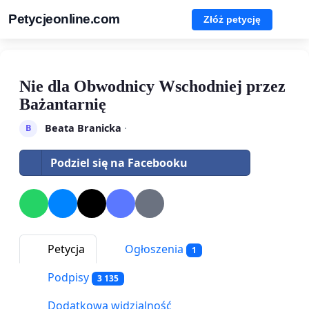
Petycjeonline.com
Złóż petycję
Nie dla Obwodnicy Wschodniej przez
Bażantarnię
Beata Branicka
·
B
Podziel się na Facebooku
Petycja
Ogłoszenia
1
Podpisy
3 135
Dodatkowa widzialność