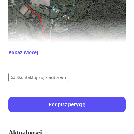
Pokaż więcej
Skontaktuj się z autorem
Uważamy, że proponowana trasa częściowo
rozwiąże problem korków na ul. Bema, przenosząc
je jedynie w inne miejsce miasta, bezpowrotnie
Podpisz petycję
niszcząc z kolei miejsce cenne przyrodniczo i
społecznie. Obwodnica przebiegać będzie w
otulinie Parku Krajobrazowego Wysoczyzny
Aktualności