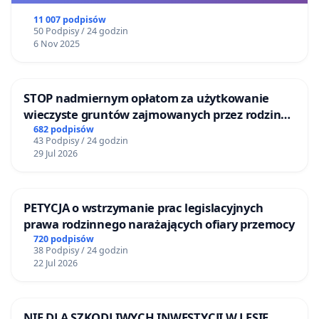
11 007 podpisów
50 Podpisy / 24 godzin
6 Nov 2025
STOP nadmiernym opłatom za użytkowanie
wieczyste gruntów zajmowanych przez rodzinne
ogrody działkowe.
682 podpisów
43 Podpisy / 24 godzin
29 Jul 2026
PETYCJA o wstrzymanie prac legislacyjnych
prawa rodzinnego narażających ofiary przemocy
720 podpisów
38 Podpisy / 24 godzin
22 Jul 2026
NIE DLA SZKODLIWYCH INWESTYCJI W LESIE