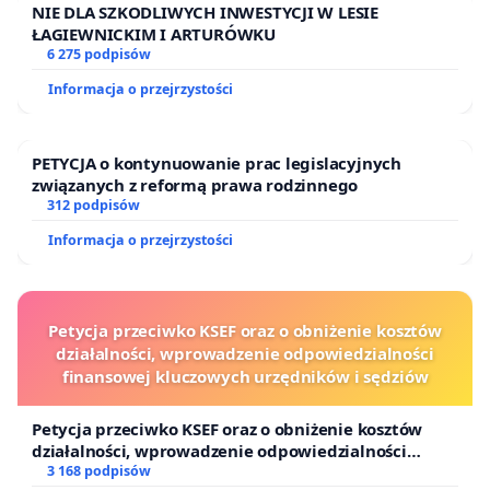
NIE DLA SZKODLIWYCH INWESTYCJI W LESIE
ŁAGIEWNICKIM I ARTURÓWKU
6 275 podpisów
Informacja o przejrzystości
PETYCJA o kontynuowanie prac legislacyjnych
związanych z reformą prawa rodzinnego
312 podpisów
Informacja o przejrzystości
Petycja przeciwko KSEF oraz o obniżenie kosztów
działalności, wprowadzenie odpowiedzialności
finansowej kluczowych urzędników i sędziów
Petycja przeciwko KSEF oraz o obniżenie kosztów
działalności, wprowadzenie odpowiedzialności
finansowej kluczowych urzędników i sędziów
3 168 podpisów