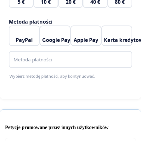
5 €
10 €
20 €
40 €
80 €
Elbląga, nie zgadzając się definitywnie na
ustanowiony przebieg Obwodnicy Wschodniej.
Metoda płatności
PayPal
Google Pay
Apple Pay
Karta kredyto
Metoda płatności
Wybierz metodę płatności, aby kontynuować.
Petycje promowane przez innych użytkowników