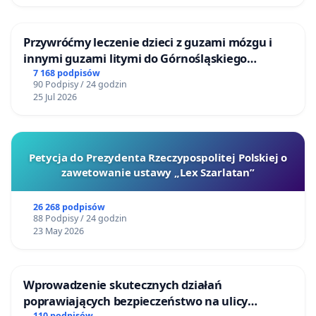
Przywróćmy leczenie dzieci z guzami mózgu i
innymi guzami litymi do Górnośląskiego
Centrum Zdrowia Dziecka w Katowicach
7 168 podpisów
90 Podpisy / 24 godzin
25 Jul 2026
Petycja do Prezydenta Rzeczypospolitej Polskiej o
zawetowanie ustawy „Lex Szarlatan”
26 268 podpisów
88 Podpisy / 24 godzin
23 May 2026
Wprowadzenie skutecznych działań
poprawiających bezpieczeństwo na ulicy
110 podpisów