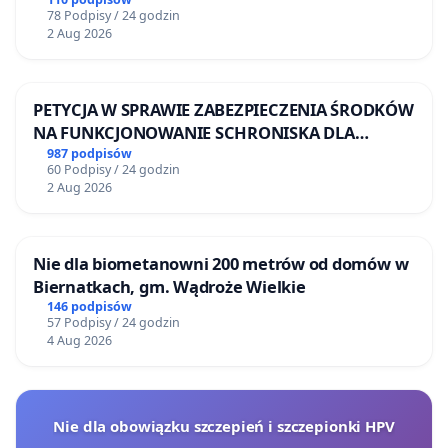
Żeromskiego w Otwocku
78 Podpisy / 24 godzin
2 Aug 2026
PETYCJA W SPRAWIE ZABEZPIECZENIA ŚRODKÓW
NA FUNKCJONOWANIE SCHRONISKA DLA
BEZDOMNYCH ZWIERZĄT W SKARYSZEWIE
987 podpisów
60 Podpisy / 24 godzin
2 Aug 2026
Nie dla biometanowni 200 metrów od domów w
Biernatkach, gm. Wądroże Wielkie
146 podpisów
57 Podpisy / 24 godzin
4 Aug 2026
Nie dla obowiązku szczepień i szczepionki HPV