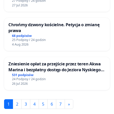
27 Podpisy / 24 godzin
27 Jul 2026
Chrońmy dzwony kościelne. Petycja o zmianę
prawa
68 podpisów
25 Podpisy / 24 godzin
4 Aug 2026
Zniesienie opłat za przejście przez teren Akwa
Marina i bezpłatny dostęp do Jeziora Nyskiego
dla mieszkańców Gminy Nysa
531 podpisów
24 Podpisy / 24 godzin
26 Jul 2026
1
2
3
4
5
6
7
»