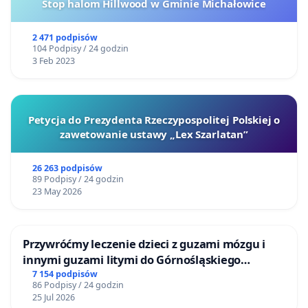
płacowe w Polsce mimo wszystko obowiązują, że
Stop halom Hillwood w Gminie Michałowice
nawet art. 65.4 Konstytucji RP daje prawo każdemu
zatrudnionemu do chociażby minimalnego
2 471 podpisów
104 Podpisy / 24 godzin
wynagrodzenia, jednak żaden akt prawny takiego
3 Feb 2023
wynagrodzenia dla nas nie przewiduje. Jesteśmy
świadomi tego, że praca, którą wykonujemy jest dla
nas pracą dodatkową, ale nawet to nie powinno
Petycja do Prezydenta Rzeczypospolitej Polskiej o
zawetowanie ustawy „Lex Szarlatan”
uprawniać agencji do wykorzystywania tego
i płacenia nam stawek tak znacznie odbiegających
26 263 podpisów
od stawek minimalnych, o których mowa w
89 Podpisy / 24 godzin
Rozporządzeniu RADY MINISTRÓW z dnia 10
23 May 2026
września 2019 r. w sprawie wysokości minimalnego
wynagrodzenia za pracę oraz wysokości
Przywróćmy leczenie dzieci z guzami mózgu i
minimalnej stawki godzinowej w 2020 r.
innymi guzami litymi do Górnośląskiego
zagwarantowanej innym grupom pracowniczym.
Centrum Zdrowia Dziecka w Katowicach
7 154 podpisów
86 Podpisy / 24 godzin
25 Jul 2026
Mając na względzie powyższe, należało postulować,