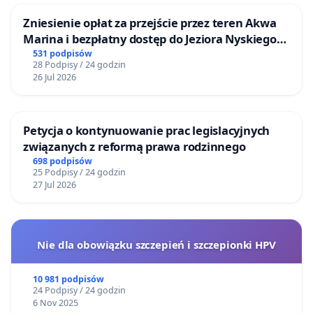
Zniesienie opłat za przejście przez teren Akwa
Marina i bezpłatny dostęp do Jeziora Nyskiego
dla mieszkańców Gminy Nysa
531 podpisów
28 Podpisy / 24 godzin
26 Jul 2026
Petycja o kontynuowanie prac legislacyjnych
związanych z reformą prawa rodzinnego
698 podpisów
25 Podpisy / 24 godzin
27 Jul 2026
Nie dla obowiązku szczepień i szczepionki HPV
10 981 podpisów
24 Podpisy / 24 godzin
6 Nov 2025