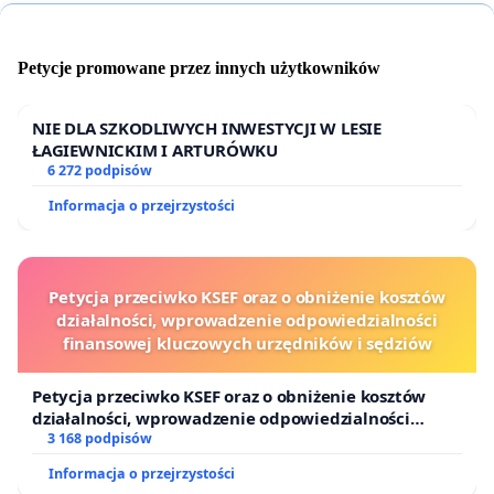
Petycje promowane przez innych użytkowników
Agencje bezsprzecznie wykorzystują fakt, że
umowy o dzieło z definicji nie mogą być objęte
NIE DLA SZKODLIWYCH INWESTYCJI W LESIE
minimalną stawką godzinową stosowaną przy
ŁAGIEWNICKIM I ARTURÓWKU
umowach innego rodzaju, a ich podpisanie, co do
6 272 podpisów
zasady, zamyka nam możliwość odwołania się do
Informacja o przejrzystości
określonych instytucji czy organów państwowych
(np. sąd) mogących wpłynąć na zmianę ich
warunków, w tym głównie wynagrodzenia. W
Petycja przeciwko KSEF oraz o obniżenie kosztów
zaistniałej sytuacji nie mamy jakichkolwiek
działalności, wprowadzenie odpowiedzialności
finansowej kluczowych urzędników i sędziów
mechanizmów prawnych, aby zakwestionować
stawki, narzucone nam w umowach.
Petycja przeciwko KSEF oraz o obniżenie kosztów
Wynagrodzenie - w ramach którego mieści się
działalności, wprowadzenie odpowiedzialności
finansowej kluczowych urzędników i sędziów
3 168 podpisów
przeniesienie autorskich praw majątkowych do
artystycznego wykonania - jakie otrzymujemy za
Informacja o przejrzystości