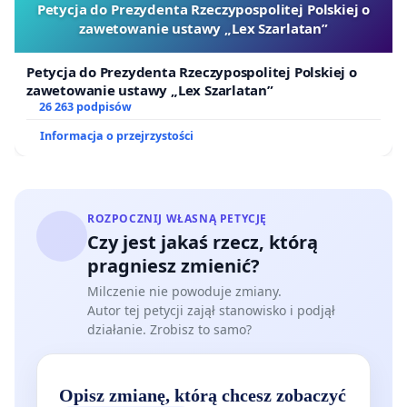
podpisujemy gwarantują kierownikom planu
Petycja do Prezydenta Rzeczypospolitej Polskiej o
zawetowanie ustawy „Lex Szarlatan”
uprawnienie do dysponowania naszym czasem do
12 godzin dziennie! Nierzadko się zdarza, że
Petycja do Prezydenta Rzeczypospolitej Polskiej o
przebywając na planie 10-12 godzin, większość
zawetowanie ustawy „Lex Szarlatan”
26 263 podpisów
czasu spędzamy tam bezczynnie, ponieważ osoby
odpowiedzialne za organizację dnia pracy na planie
Informacja o przejrzystości
(kierownicy planu, reżyserzy), mając na względzie
zapisy umowne, nie mają żadnej motywacji do tego,
aby plan zorganizować tak, abyśmy nie oczekiwali
ROZPOCZNIJ WŁASNĄ PETYCJĘ
po kilka/kilkanaście godzin na wejście na plan.
Czy jest jakaś rzecz, którą
Na planach różnie bywa w zakresie warunków BHP.
pragniesz zmienić?
Nie na wszystkich mamy dostęp do pomieszczeń
Milczenie nie powoduje zmiany.
Autor tej petycji zajął stanowisko i podjął
umożliwiających nam w złych warunkach
działanie. Zrobisz to samo?
atmosferycznych czekanie na wejście na plan, jak
również do WC. Domagamy się zatem
odpowiednich zapisów, aby i te sprawy były
Opisz zmianę, którą chcesz zobaczyć