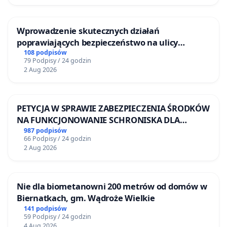
jak na wstępie.
Wprowadzenie skutecznych działań
poprawiających bezpieczeństwo na ulicy
Żeromskiego w Otwocku
108 podpisów
79 Podpisy / 24 godzin
2 Aug 2026
PETYCJA W SPRAWIE ZABEZPIECZENIA ŚRODKÓW
NA FUNKCJONOWANIE SCHRONISKA DLA
BEZDOMNYCH ZWIERZĄT W SKARYSZEWIE
987 podpisów
66 Podpisy / 24 godzin
2 Aug 2026
Nie dla biometanowni 200 metrów od domów w
Biernatkach, gm. Wądroże Wielkie
141 podpisów
59 Podpisy / 24 godzin
4 Aug 2026