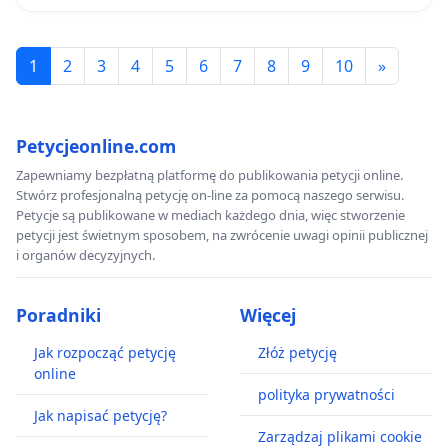
1
2
3
4
5
6
7
8
9
10
»
Petycjeonline.com
Zapewniamy bezpłatną platformę do publikowania petycji online.
Stwórz profesjonalną petycję on-line za pomocą naszego serwisu.
Petycje są publikowane w mediach każdego dnia, więc stworzenie
petycji jest świetnym sposobem, na zwrócenie uwagi opinii publicznej
i organów decyzyjnych.
Poradniki
Więcej
Jak rozpocząć petycję
Złóż petycję
online
polityka prywatności
Jak napisać petycję?
Zarządzaj plikami cookie