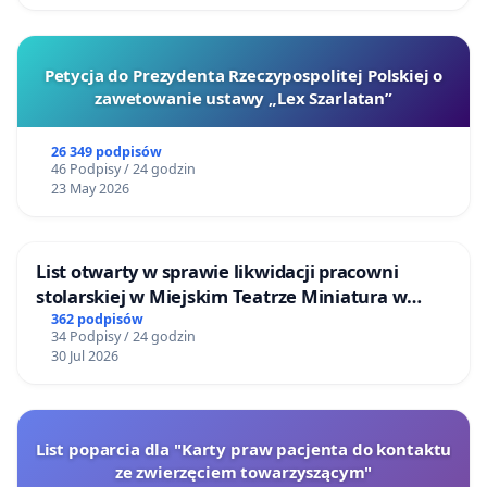
Petycja do Prezydenta Rzeczypospolitej Polskiej o
zawetowanie ustawy „Lex Szarlatan”
26 349 podpisów
46 Podpisy / 24 godzin
23 May 2026
List otwarty w sprawie likwidacji pracowni
stolarskiej w Miejskim Teatrze Miniatura w
Gdańsku
362 podpisów
34 Podpisy / 24 godzin
30 Jul 2026
List poparcia dla "Karty praw pacjenta do kontaktu
ze zwierzęciem towarzyszącym"