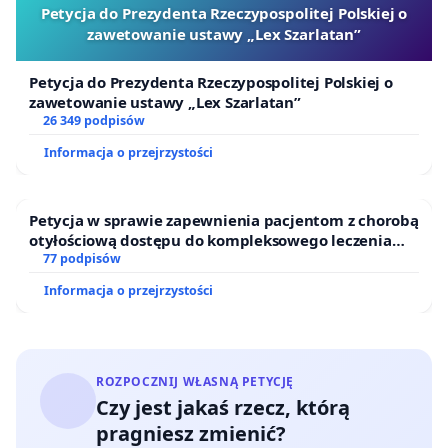
Petycja do Prezydenta Rzeczypospolitej Polskiej o
zawetowanie ustawy „Lex Szarlatan”
Petycja do Prezydenta Rzeczypospolitej Polskiej o
zawetowanie ustawy „Lex Szarlatan”
[koncepcja zagospodarowania terenu]
26 349 podpisów
Informacja o przejrzystości
Petycja w sprawie zapewnienia pacjentom z chorobą
otyłościową dostępu do kompleksowego leczenia
oraz programów profilaktycznych.
77 podpisów
Informacja o przejrzystości
ROZPOCZNIJ WŁASNĄ PETYCJĘ
Czy jest jakaś rzecz, którą
[wizualizacja zagospodarowania fragmentu terenu]
pragniesz zmienić?