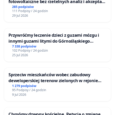
fotowoltaiczne bez rzetelnych analiz i akceptacji
mieszkańców
285 podpisów
111 Podpisy / 24 godzin
29 Jul 2026
Przywróćmy leczenie dzieci z guzami mózgu i
innymi guzami litymi do Górnośląskiego
Centrum Zdrowia Dziecka w Katowicach
7 338 podpisów
102 Podpisy / 24 godzin
25 Jul 2026
Sprzeciw mieszkańców wobec zabudowy
deweloperskiej terenow zielonych w rejonie
Bulwarów Straceńskich w Bielsku-Białej
1 279 podpisów
95 Podpisy / 24 godzin
9 Jul 2026
Chrońmy dzwony kościelne. Petycja o zmianę