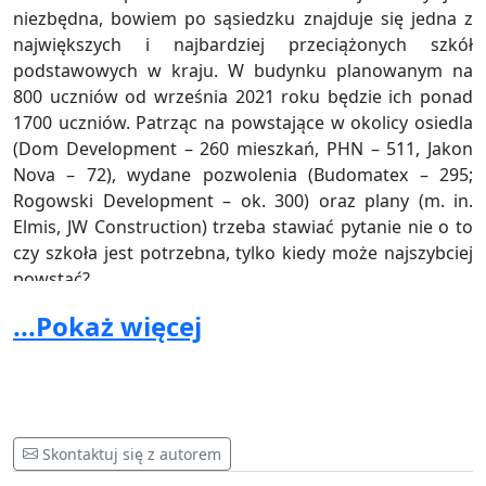
niezbędna, bowiem po sąsiedzku znajduje się jedna z
największych i najbardziej przeciążonych szkół
podstawowych w kraju. W budynku planowanym na
800 uczniów od września 2021 roku będzie ich ponad
1700 uczniów. Patrząc na powstające w okolicy osiedla
(Dom Development – 260 mieszkań, PHN – 511, Jakon
Nova – 72), wydane pozwolenia (Budomatex – 295;
Rogowski Development – ok. 300) oraz plany (m. in.
Elmis, JW Construction) trzeba stawiać pytanie nie o to
czy szkoła jest potrzebna, tylko kiedy może najszybciej
powstać?
Rola parku miejskiego w obecnych czasach, kiedy
...Pokaż więcej
mamy do czynienia z pandemią, stoimy na progu
katastrofy klimatycznej, oddychamy fatalnej jakości
powietrzem, jest nie do przecenienia. Drzewa i zieleń
parkowa to nie tylko ogólnodostępny teren dający
odpoczynek i schronienie przed upałem. To także
Skontaktuj się z autorem
ważny element komórki miejskiej oczyszczającej