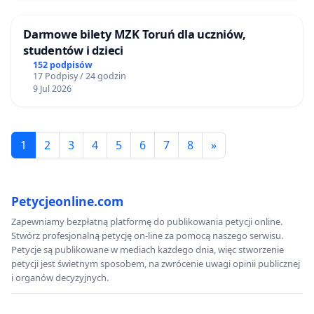
Darmowe bilety MZK Toruń dla uczniów,
studentów i dzieci
152 podpisów
17 Podpisy / 24 godzin
9 Jul 2026
1
2
3
4
5
6
7
8
»
Petycjeonline.com
Zapewniamy bezpłatną platformę do publikowania petycji online.
Stwórz profesjonalną petycję on-line za pomocą naszego serwisu.
Petycje są publikowane w mediach każdego dnia, więc stworzenie
petycji jest świetnym sposobem, na zwrócenie uwagi opinii publicznej
i organów decyzyjnych.