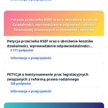
istnieją bardzo mocne przesłanki przemawiające za
zasadnością bezpłatnego przekazania samorządowi
całej 4,5 hektarowej nieruchomości przez Ośrodek.
Petycja przeciwko KSEF oraz o obniżenie kosztów
działalności, wprowadzenie odpowiedzialności
Niżej podpisany
finansowej kluczowych urzędników i sędziów
Sebastian Gut
Petycja przeciwko KSEF oraz o obniżenie kosztów
Inicjatywa Park Przy Szkole
działalności, wprowadzenie odpowiedzialności
finansowej kluczowych urzędników i sędziów
3 171 podpisów
Informacja o przejrzystości
PETYCJA o kontynuowanie prac legislacyjnych
związanych z reformą prawa rodzinnego
328 podpisów
Informacja o przejrzystości