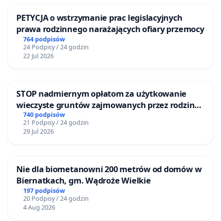
PETYCJA o wstrzymanie prac legislacyjnych
prawa rodzinnego narażających ofiary przemocy
764 podpisów
24 Podpisy / 24 godzin
22 Jul 2026
STOP nadmiernym opłatom za użytkowanie
wieczyste gruntów zajmowanych przez rodzinne
ogrody działkowe.
740 podpisów
21 Podpisy / 24 godzin
29 Jul 2026
Nie dla biometanowni 200 metrów od domów w
Biernatkach, gm. Wądroże Wielkie
197 podpisów
20 Podpisy / 24 godzin
4 Aug 2026