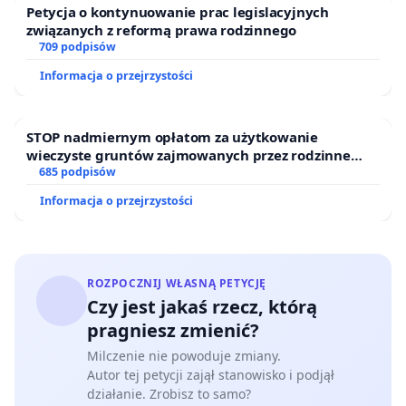
przygotowujących do matury z matematyki,
Petycja o kontynuowanie prac legislacyjnych
związanych z reformą prawa rodzinnego
nawet jeśli takowe będą?
709 podpisów
Brak konsultacji z nauczycielami
Informacja o przejrzystości
praktykami
Decyzje dotyczące zmiany podstawy
STOP nadmiernym opłatom za użytkowanie
programowej były podejmowane bez
wieczyste gruntów zajmowanych przez rodzinne
odpowiednich konsultacji z praktykującymi
ogrody działkowe.
685 podpisów
nauczycielami i ekspertami. Brak
Informacja o przejrzystości
uwzględnienia opinii nauczycieli doprowadziło
do decyzji oderwanych od realiów szkolnych.
Nie widać spójności materiałów, aby wracać w
kolejnych zagadnieniach do utrwalania
ROZPOCZNIJ WŁASNĄ PETYCJĘ
umiejętności nabytych wcześniej np. brak
Czy jest jakaś rzecz, którą
wykorzystania wzorów skróconego mnożenia
pragniesz zmienić?
czy wyłączania czynnika przed nawias w
Milczenie nie powoduje zmiany.
równaniach wielomianowych. Takich
Autor tej petycji zajął stanowisko i podjął
przykładów jest więcej. A przecież to niezbędne
działanie. Zrobisz to samo?
w skutecznym uczeniu matematyki.