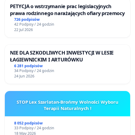
ponadpodstawowa, powinien od początku tego
PETYCJA o wstrzymanie prac legislacyjnych
prawa rodzinnego narażających ofiary przemocy
etapu wiedzieć, jakie wymagania będą na końcu,
726 podpisów
czyli na maturze. Tego wymaga uczciwość wobec
42 Podpisy / 24 godzin
22 Jul 2026
uczniów.
NIE DLA SZKODLIWYCH INWESTYCJI W LESIE
ŁAGIEWNICKIM I ARTURÓWKU
6 281 podpisów
34 Podpisy / 24 godzin
24 Jun 2026
STOP Lex Szarlatan-Brońmy Wolności Wyboru
Terapii Naturalnych !
8 052 podpisów
33 Podpisy / 24 godzin
18 May 2026