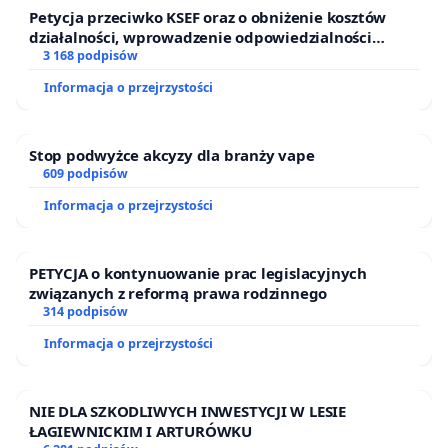
Petycja przeciwko KSEF oraz o obniżenie kosztów
Na rynku nie ma i nie będzie podręczników,
działalności, wprowadzenie odpowiedzialności
repetytoriów i innych materiałów edukacyjnych
finansowej kluczowych urzędników i sędziów
3 168 podpisów
zgodnych z nowymi wymaganiami na początek
Informacja o przejrzystości
roku szkolnego, o ile w ogóle będą. Ogłoszona
zmiana na początku wakacji spowoduje, że
wydawnictwa nie zdążą z przygotowaniem
Stop podwyżce akcyzy dla branży vape
nowych książek. Maturzysta zdający maturę
609 podpisów
2025 nie będzie miał więc aktualnych pozycji
Informacja o przejrzystości
książkowych, by móc dobrze przygotować się
do tego egzaminu. Nie może też skorzystać z
książki starszego rodzeństwa, kolegi itd.
PETYCJA o kontynuowanie prac legislacyjnych
Pytanie retoryczne, czy to jest ekologiczne?
związanych z reformą prawa rodzinnego
Dodatkowo uczniowie muszą wszystkie książki
314 podpisów
konfrontować ze zmienioną podstawą
Informacja o przejrzystości
programową, której interpretacja może być
trudna bez odpowiednich materiałów
wspomagających. Uczeń, wypożyczając książkę
NIE DLA SZKODLIWYCH INWESTYCJI W LESIE
np. z arkuszami maturalnymi czy repetytorium,
ŁAGIEWNICKIM I ARTURÓWKU