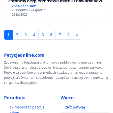
chrońmy bezpieczeństwo matek i noworodków
2 516 podpisów
23 Podpisy / 24 godzin
21 Jul 2026
1
2
3
4
5
6
7
8
»
Petycjeonline.com
Zapewniamy bezpłatną platformę do publikowania petycji online.
Stwórz profesjonalną petycję on-line za pomocą naszego serwisu.
Petycje są publikowane w mediach każdego dnia, więc stworzenie
petycji jest świetnym sposobem, na zwrócenie uwagi opinii publicznej
i organów decyzyjnych.
Poradniki
Więcej
Jak rozpocząć petycję
Złóż petycję
online