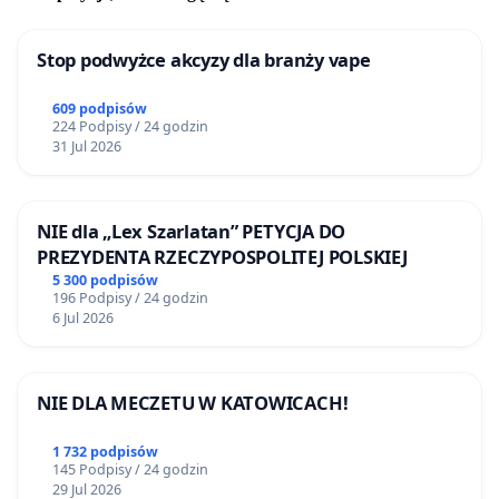
Wprowadzenie zmian na krótki okres
Zmiany mają obowiązywać tylko kilka
najbliższych lat, po czym nastąpi kolejna
Stop podwyżce akcyzy dla branży vape
zmiana podstawy programowej. Taka
krótkoterminowa polityka nie pozwala na
609 podpisów
224 Podpisy / 24 godzin
stabilne i długofalowe planowanie procesu
31 Jul 2026
edukacyjnego.
Nierówne szanse dla uczniów
NIE dla „Lex Szarlatan” PETYCJA DO
Uczniowie, którzy zaczęli przygotowania do
PREZYDENTA RZECZYPOSPOLITEJ POLSKIEJ
matury zgodnie z wcześniejszymi
5 300 podpisów
wymaganiami, teraz znajdują się w
196 Podpisy / 24 godzin
6 Jul 2026
niekorzystnej sytuacji. Nowe wymagania mogą
faworyzować uczniów, którzy mieli dostęp do
lepszych zasobów edukacyjnych lub lepsze
NIE DLA MECZETU W KATOWICACH!
wsparcie nauczycieli. Wielu maturzystów
dobrze opanowało zagadnienia, które
1 732 podpisów
znajdowały się na maturach w dwóch ostatnich
145 Podpisy / 24 godzin
latach. Teraz okazuje się, że w klasie maturalnej
29 Jul 2026