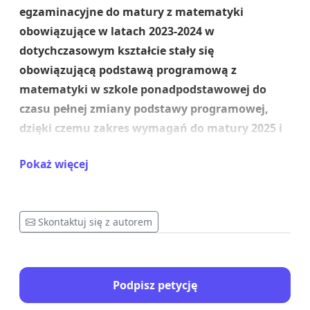
egzaminacyjne do matury z matematyki
obowiązujące w latach 2023-2024 w
dotychczasowym kształcie stały się
obowiązującą podstawą programową z
matematyki w szkole ponadpodstawowej do
czasu pełnej zmiany podstawy programowej,
dzięki czemu zakres wymagań do matury 2025 i
kolejnych pozostanie bez zmian, czyli taki jak w
Pokaż więcej
dwóch ostatnich latach.
Skontaktuj się z autorem
Argumenty za pozostawieniem wymagań
egzaminacyjnych jako obowiązującej
Podpisz petycję
(zmniejszonej) podstawy programowej w szkole