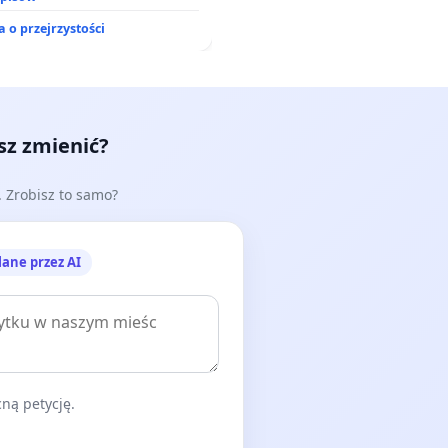
 o przejrzystości
esz zmienić?
e. Zrobisz to samo?
lane przez AI
ną petycję.