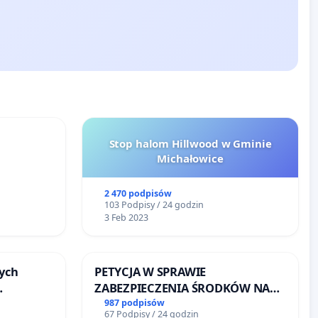
Stop halom Hillwood w Gminie
Michałowice
2 470 podpisów
103 Podpisy / 24 godzin
3 Feb 2023
ych
PETYCJA W SPRAWIE
ZABEZPIECZENIA ŚRODKÓW NA
FUNKCJONOWANIE SCHRONISKA
987 podpisów
67 Podpisy / 24 godzin