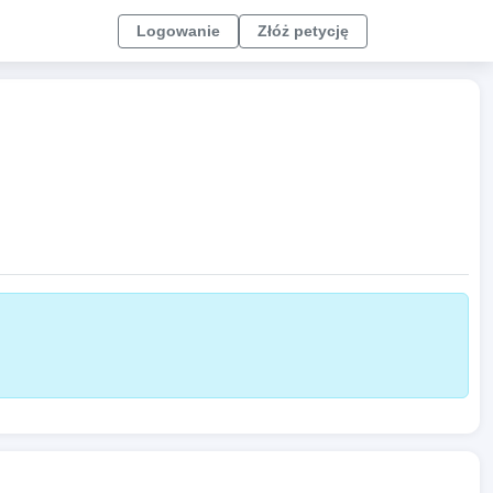
Logowanie
Złóż petycję