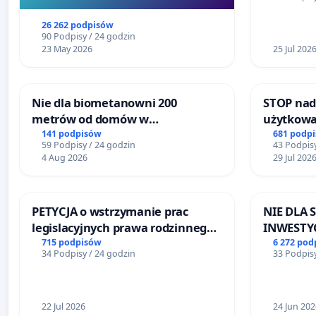
Centrum 
Szarlatan”
Katowica
26 262 podpisów
90 Podpisy / 24 godzin
23 May 2026
25 Jul 202
Nie dla biometanowni 200
STOP nad
metrów od domów w
użytkowa
Biernatkach, gm. Wądroże
zajmowan
141 podpisów
681 podp
59 Podpisy / 24 godzin
43 Podpisy
Wielkie
ogrody d
4 Aug 2026
29 Jul 202
PETYCJA o wstrzymanie prac
NIE DLA
legislacyjnych prawa rodzinnego
INWESTYC
narażających ofiary przemocy
ŁAGIEWN
715 podpisów
6 272 pod
34 Podpisy / 24 godzin
33 Podpisy
22 Jul 2026
24 Jun 202