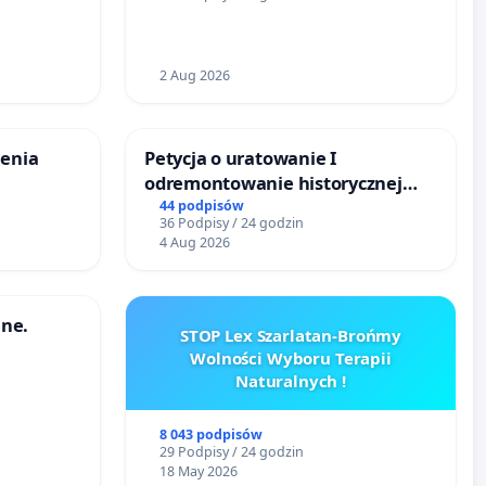
u
DLA BEZDOMNYCH ZWIERZĄT W
SKARYSZEWIE
2 Aug 2026
zenia
Petycja o uratowanie I
odremontowanie historycznej
Lokomotywy sm42-914
44 podpisów
36 Podpisy / 24 godzin
4 Aug 2026
ne.
STOP Lex Szarlatan-Brońmy
Wolności Wyboru Terapii
Naturalnych !
8 043 podpisów
29 Podpisy / 24 godzin
18 May 2026