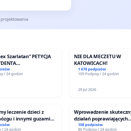
 projektowania
Lex Szarlatan” PETYCJA
NIE DLA MECZETU W
YDENTA
KATOWICACH!
SPOLITEJ POLSKIEJ
pisów
1 678 podpisów
y / 24 godzin
105 Podpisy / 24 godzin
29 Jul 2026
y leczenie dzieci z
Wprowadzenie skuteczn
ózgu i innymi guzami
działań poprawiających
 Górnośląskiego
bezpieczeństwo na ulicy
pisów
108 podpisów
 / 24 godzin
80 Podpisy / 24 godzin