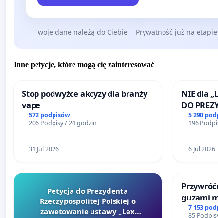
Twoje dane należą do Ciebie
Prywatność już na etapie
Inne petycje, które mogą cię zainteresować
Stop podwyżce akcyzy dla branży
NIE dla „
vape
DO PREZ
RZECZYPO
572 podpisów
5 290 pod
206 Podpisy / 24 godzin
196 Podpis
31 Jul 2026
6 Jul 2026
Przywróćm
Petycja do Prezydenta
guzami m
Rzeczypospolitej Polskiej o
litymi do
7 153 pod
zawetowanie ustawy „Lex
85 Podpisy