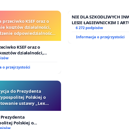
NIE DLA SZKODLIWYCH INW
a przeciwko KSEF oraz o
LESIE ŁAGIEWNICKIM I A
ie kosztów działalności,
6 272 podpisów
zenie odpowiedzialności
Informacja o przejrzystości
j kluczowych urzędników i
sędziów
zeciwko KSEF oraz o
kosztów działalności,
nie odpowiedzialności
pisów
j kluczowych urzędników i
 o przejrzystości
tycja do Prezydenta
ypospolitej Polskiej o
towanie ustawy „Lex
Szarlatan”
 Prezydenta
olitej Polskiej o
ie ustawy „Lex Szarlatan”
dpisów