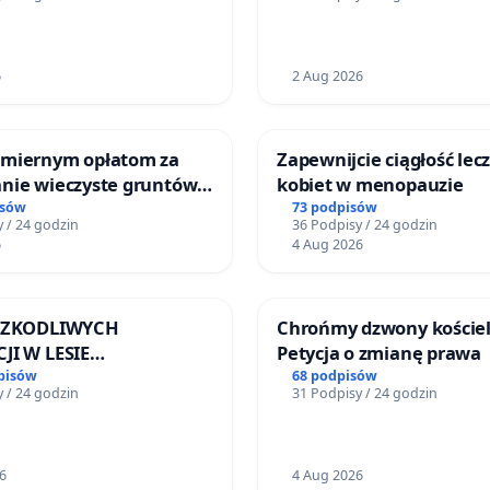
Zdrowia Dziecka w
Żeromskiego w Otwock
ch
6
2 Aug 2026
miernym opłatom za
Zapewnijcie ciągłość lec
nie wieczyste gruntów
kobiet w menopauzie
ych przez rodzinne
isów
73 podpisów
 / 24 godzin
36 Podpisy / 24 godzin
ziałkowe.
6
4 Aug 2026
 SZKODLIWYCH
Chrońmy dzwony kościel
JI W LESIE
Petycja o zmianę prawa
ICKIM I ARTURÓWKU
pisów
68 podpisów
 / 24 godzin
31 Podpisy / 24 godzin
6
4 Aug 2026