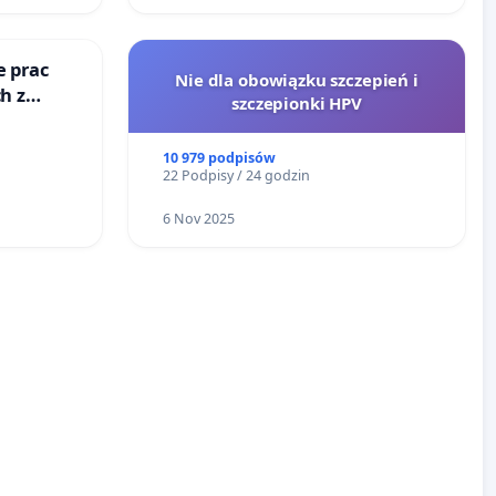
e prac
Nie dla obowiązku szczepień i
h z
szczepionki HPV
go
10 979 podpisów
22 Podpisy / 24 godzin
6 Nov 2025