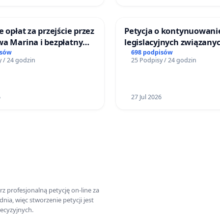
e opłat za przejście przez
Petycja o kontynuowani
wa Marina i bezpłatny
legislacyjnych związanyc
 Jeziora Nyskiego dla
reformą prawa rodzinne
isów
698 podpisów
 / 24 godzin
25 Podpisy / 24 godzin
ców Gminy Nysa
6
27 Jul 2026
z profesjonalną petycję on-line za
a, więc stworzenie petycji jest
ecyzyjnych.