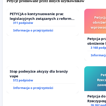
Petycje promowane przez innych użytkowników
PETYCJA o kontynuowanie prac
Petycj
legislacyjnych związanych z reformą
obniżen
prawa rodzinnego
311 podpisów
wprowad
Informacja o przejrzystości
finansowe
Petycja pr
obniżenie 
wprowadze
3 168 pod
finansowe
Informacja
sędziów
Stop podwyżce akcyzy dla branży
Pe
vape
Rzecz
572 podpisów
zawe
Informacja o przejrzystości
Petycja do
Rzeczyposp
zawetowan
26 262 po