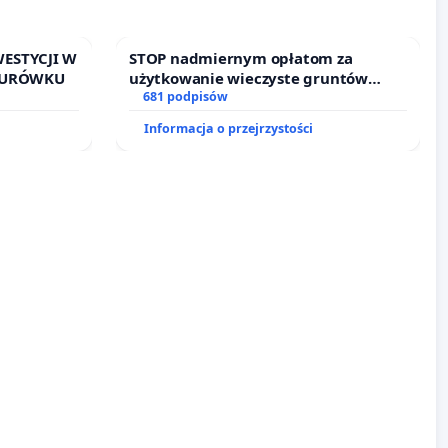
ESTYCJI W
STOP nadmiernym opłatom za
RTURÓWKU
użytkowanie wieczyste gruntów
zajmowanych przez rodzinne ogrody
681 podpisów
działkowe.
Informacja o przejrzystości