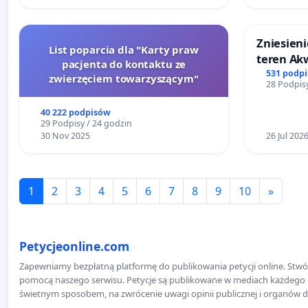
Zniesieni
List poparcia dla "Karty praw
teren Ak
pacjenta do kontaktu ze
dostęp do
531 podp
zwierzęciem towarzyszącym"
28 Podpisy
mieszkań
40 222 podpisów
29 Podpisy / 24 godzin
30 Nov 2025
26 Jul 202
1
2
3
4
5
6
7
8
9
10
»
Petycjeonline.com
Zapewniamy bezpłatną platformę do publikowania petycji online. Stwór
pomocą naszego serwisu. Petycje są publikowane w mediach każdego dni
świetnym sposobem, na zwrócenie uwagi opinii publicznej i organów d